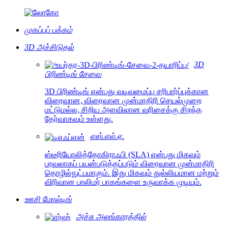
முகப்புப் பக்கம்
3D அச்சிடுதல்
3D
பிரிண்டிங் சேவை
3D பிரிண்டிங் என்பது வடிவமைப்பு சரிபார்ப்புக்கான
விரைவான, விரைவான முன்மாதிரி செயல்முறை
மட்டுமல்ல, சிறிய அளவிலான வரிசைக்கு சிறந்த
தேர்வாகவும் உள்ளது.
எஸ்.எல்.ஏ.
ஸ்டீரியோலித்தோகிராஃபி (SLA) என்பது மிகவும்
பரவலாகப் பயன்படுத்தப்படும் விரைவான முன்மாதிரி
தொழில்நுட்பமாகும். இது மிகவும் துல்லியமான மற்றும்
விரிவான பாலிமர் பாகங்களை உருவாக்க முடியும்.
ஊசி மோல்டிங்
அச்சு அலங்காரத்தில்