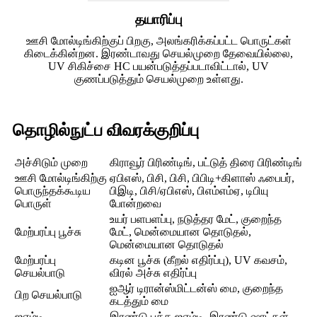
தயாரிப்பு
ஊசி மோல்டிங்கிற்குப் பிறகு, அலங்கரிக்கப்பட்ட பொருட்கள்
கிடைக்கின்றன. இரண்டாவது செயல்முறை தேவையில்லை,
UV சிகிச்சை HC பயன்படுத்தப்படாவிட்டால், UV
குணப்படுத்தும் செயல்முறை உள்ளது.
தொழில்நுட்ப விவரக்குறிப்பு
அச்சிடும் முறை
கிராவூர் பிரிண்டிங், பட்டுத் திரை பிரிண்டிங்
ஊசி மோல்டிங்கிற்கு
ஏபிஎஸ், பிசி, பிசி, பிபிடி+கிளாஸ் ஃபைபர்,
பொருந்தக்கூடிய
பிஇடி, பிசி/ஏபிஎஸ், பிஎம்எம்ஏ, டிபியு
பொருள்
போன்றவை
உயர் பளபளப்பு, நடுத்தர மேட், குறைந்த
மேற்பரப்பு பூச்சு
மேட், மென்மையான தொடுதல்,
மென்மையான தொடுதல்
மேற்பரப்பு
கடின பூச்சு (கீறல் எதிர்ப்பு), UV கவசம்,
செயல்பாடு
விரல் அச்சு எதிர்ப்பு
ஐஆர் டிரான்ஸ்மிட்டன்ஸ் மை, குறைந்த
பிற செயல்பாடு
கடத்தும் மை
ஐஎம்டி
இரண்டு பக்க ஐஎம்டி, இரண்டு ஷாட்கள்