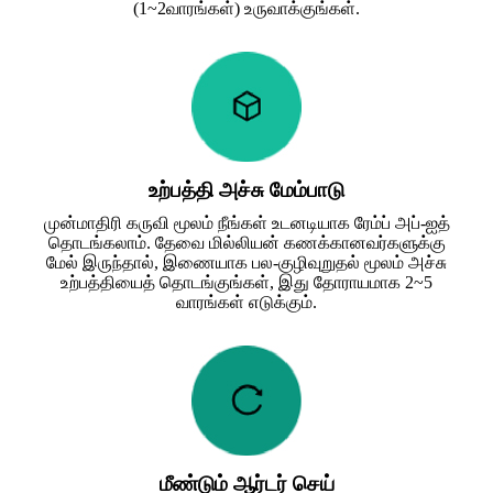
(1~2வாரங்கள்) உருவாக்குங்கள்.
உற்பத்தி அச்சு மேம்பாடு
முன்மாதிரி கருவி மூலம் நீங்கள் உடனடியாக ரேம்ப் அப்-ஐத்
தொடங்கலாம். தேவை மில்லியன் கணக்கானவர்களுக்கு
மேல் இருந்தால், இணையாக பல-குழிவுறுதல் மூலம் அச்சு
உற்பத்தியைத் தொடங்குங்கள், இது தோராயமாக 2~5
வாரங்கள் எடுக்கும்.
மீண்டும் ஆர்டர் செய்