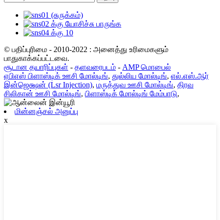
© பதிப்புரிமை - 2010-2022 : அனைத்து உரிமைகளும்
பாதுகாக்கப்பட்டவை.
சூடான தயாரிப்புகள்
-
தளவரைபடம்
-
AMP மொபைல்
ஏபிஎஸ் பிளாஸ்டிக் ஊசி மோல்டிங்
,
துல்லிய மோல்டிங்
,
எல்.எஸ்.ஆர்
இன்ஜெக்ஷன் (Lsr Injection)
,
மருத்துவ ஊசி மோல்டிங்
,
திரவ
சிலிகான் ஊசி மோல்டிங்
,
பிளாஸ்டிக் மோல்டிங் மேம்பாடு
,
மின்னஞ்சல் அனுப்பு
x