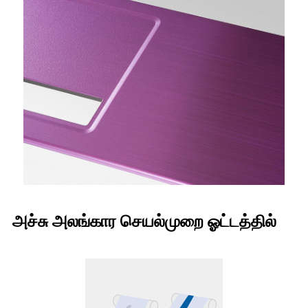
அச்சு அலங்கார செயல்முறை ஓட்டத்தில்