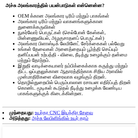
அச்சு அலங்காரத்தில் பயன்பாடுகள் என்னென்ன?
OEM க்கான அலங்கார டிரிம் மற்றும் பாகங்கள்
அலங்கார டிரிம் மற்றும் வாகனங்களுக்கான
துணைக்கருவிகள்
நுகர்வோர் பொருட்கள் (செல்போன் கேஸ்கள்,
மின்னணுவியல், அழகுசாதனப் பொருட்கள்)
அலங்கார பிளாஸ்டிக் லேமினேட் சேர்க்கைகள் பல்வேறு
உங்கள் தேவைகள் அனைத்தையும் பூர்த்தி செய்யும்
தனிப்பயன் உற்பத்தி - விலை, நீடித்து உழைக்கும் தன்மை
மற்றும் தோற்றம்.
இறுதி வாடிக்கையாளர் நம்பிக்கைக்காக கருத்து மற்றும்
திட்ட ஒப்புதலுக்கான ஆதாரத்திற்காக சிறிய அளவில்
முன்மாதிரிகளை விரைவாக வழங்கும் திறன்.
தொழில்துறையில் பெரும்பாலான ரசாயன எதிர்ப்புத் திறன்
கொண்ட மூடிகள் கூடுதல் நீடித்து உழைக்க வேண்டிய
பாகங்களுக்குக் கிடைக்கின்றன.
முந்தையது:
உயர்தர CNC இயந்திர சேவை
அடுத்தது:
அச்சு லேபிளிங்கில் உயர் தரம்