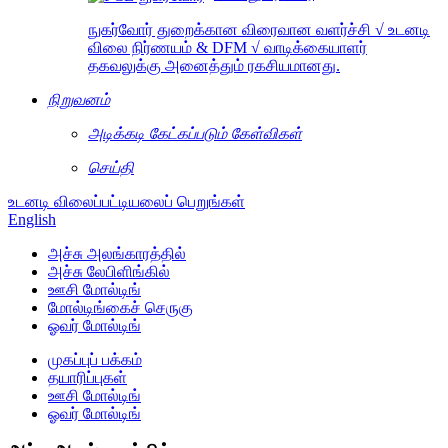
நுகர்வோர் துறைக்கான விரைவான வளர்ச்சி √ உடனடி
விலை நிர்ணயம் & DFM √ வாடிக்கையாளர்
தகவலுக்கு அனைத்தும் ரகசியமானது.
நிறுவனம்
அடிக்கடி கேட்கப்படும் கேள்விகள்
செய்தி
உடனடி விலைப்பட்டியலைப் பெறுங்கள்
English
அச்சு அலங்காரத்தில்
அச்சு லேபிளிங்கில்
ஊசி மோல்டிங்
மோல்டிங்கைச் செருகு
ஓவர் மோல்டிங்
முகப்புப் பக்கம்
தயாரிப்புகள்
ஊசி மோல்டிங்
ஓவர் மோல்டிங்