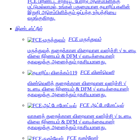
FCE பிரிண்டட் சர்க்யூட் போர்டு அசெம்பிளிக்கு
மட்டுமல்லாமல், உங்கள் புதுமையான தயாரிப்புகளின்
இறுதி அசெம்பிளிக்கும் ஒப்பந்த உற்பத்தியை
வழங்குகிறது.
இண்டஸ்ட்ரீஸ்
FCE மருத்துவம்
மருத்துவத் துறைக்கான விரைவான வளர்ச்சி √ உடனடி
விலை நிர்ணயம் & DFM √ வாடிக்கையாளர்
தகவலுக்கு அனைத்தும் ரகசியமானது.
FCE விண்வெளி
விண்வெளித் துறைக்கான விரைவான வளர்ச்சி √
உடனடி விலை நிர்ணயம் & DFM √ வாடிக்கையாளர்
தகவலுக்கு அனைத்தும் ரகசியமானது.
FCE ஆட்டோமோட்டிவ்
வாகனத் துறைக்கான விரைவான வளர்ச்சி √ உடனடி
விலை நிர்ணயம் & DFM √ வாடிக்கையாளர்
தகவலுக்கு அனைத்தும் ரகசியமானது.
FCE நுகர்வோர்