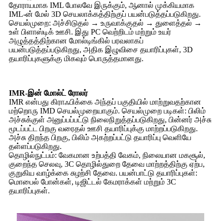
தோராயமாக IML போலவே இருக்கும், ஆனால் முக்கியமாக
IML-ன் மேல் 3D செயலாக்கத்திற்குப் பயன்படுத்தப்படுகிறது.
செயல்முறை: அச்சிடுதல் → உருவாக்குதல் → துளைத்தல் →
உள் பிளாஸ்டிக் ஊசி. இது PC வெற்றிடம் மற்றும் உயர்
அழுத்தத்திற்கான மோல்டிங்கில் பரவலாகப்
பயன்படுத்தப்படுகிறது, அதிக இழுவிசை தயாரிப்புகள், 3D
தயாரிப்புகளுக்கு மிகவும் பொருத்தமானது.
IMR-இன் மோல்ட் ரோலர்
IMR என்பது கிராஃபிக்கை அந்தப் பகுதியில் மாற்றுவதற்கான
மற்றொரு IMD செயல்முறையாகும். செயல்முறை படிகள்: பிலிம்
அச்சுக்குள் அனுப்பப்பட்டு நிலைநிறுத்தப்படுகிறது, பின்னர் அச்சு
மூடப்பட்ட பிறகு வரைதல் ஊசி தயாரிப்புக்கு மாற்றப்படுகிறது.
அச்சு திறந்த பிறகு, பிலிம் அகற்றப்பட்டு தயாரிப்பு வெளியே
தள்ளப்படுகிறது.
தொழில்நுட்பம்: வேகமான உற்பத்தி வேகம், நிலையான மகசூல்,
குறைந்த செலவு, 3C தொழில்துறை தேவை மாற்றத்திற்கு ஏற்ப,
குறுகிய வாழ்க்கை சுழற்சி தேவை. பயன்பாட்டு தயாரிப்புகள்:
மொபைல் போன்கள், டிஜிட்டல் கேமராக்கள் மற்றும் 3C
தயாரிப்புகள்.