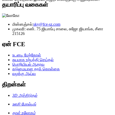
தயாரிப்பு வகைகள்
மின்னஞ்சல்:
sky@fce-sz.com
முகவரி: எண். 75 ஜியாங்பு சாலை, சுஜோ ஜியாங்சு, சீனா
215126
ஏன் FCE
உடனடி மேற்கோள்
சுயமாக உற்பத்தி செய்தல்
பொறியியல் ஆதரவு
கடுமையான தரக் கொள்கை
வழக்கு ஆய்வு
திறன்கள்
3D அச்சிடுதல்
ஊசி மோல்டிங்
தாள் உலோகம்