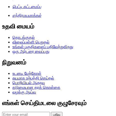
பெட்டி கட்டமைப்பு
எந்திரமயமாக்கல்
உதவி மையம்
தொடங்குதல்
விலைப்புள்ளி பெறுதல்
உங்கள் பகுதிகளைப் பதிவேற்றுகிறது
ஒரு ஆர்டரை வைப்பது
நிறுவனம்
உடனடி மேற்கோள்
சுயமாக உற்பத்தி செய்தல்
பொறியியல் ஆதரவு
கடுமையான தரக் கொள்கை
வழக்கு ஆய்வு
எங்கள் செய்திமடலை குழுசேரவும்
பதிவு