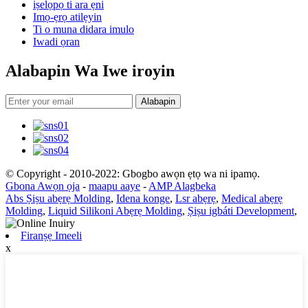
iṣelọpọ ti ara ẹni
Imọ-ẹrọ atilẹyin
Ti o muna didara imulo
Iwadi ọran
Alabapin Wa Iwe iroyin
Alabapin
© Copyright - 2010-2022: Gbogbo awọn ẹtọ wa ni ipamọ.
Gbona Awọn ọja
-
maapu aaye
-
AMP Alagbeka
Abs Ṣiṣu abẹrẹ Molding
,
Idena konge
,
Lsr abẹrẹ
,
Medical abẹrẹ
Molding
,
Liquid Silikoni Abẹrẹ Molding
,
Ṣiṣu igbáti Development
,
Firanṣẹ Imeeli
x