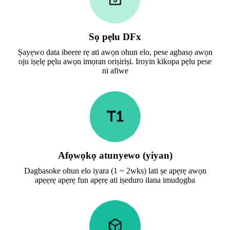
Sọ pẹlu DFx
Ṣayẹwo data ibeere rẹ ati awọn ohun elo, pese agbasọ awọn
oju iṣẹlẹ pẹlu awọn imọran oriṣiriṣi. Iroyin kikopa pẹlu pese
ni afiwe
Afọwọkọ atunyewo (yiyan)
Dagbasoke ohun elo iyara (1 ~ 2wks) lati ṣe apẹrẹ awọn
apẹẹrẹ apẹrẹ fun apẹrẹ ati iṣeduro ilana imudọgba