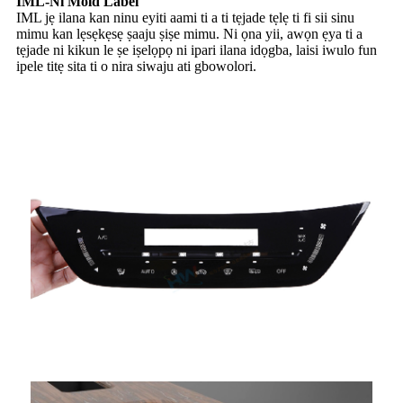
IML-Ni Mold Label
IML jẹ ilana kan ninu eyiti aami ti a ti tẹjade tẹlẹ ti fi sii sinu
mimu kan lẹsẹkẹsẹ ṣaaju ṣiṣe mimu. Ni ọna yii, awọn ẹya ti a
tẹjade ni kikun le ṣe iṣelọpọ ni ipari ilana idọgba, laisi iwulo fun
ipele titẹ sita ti o nira siwaju ati gbowolori.