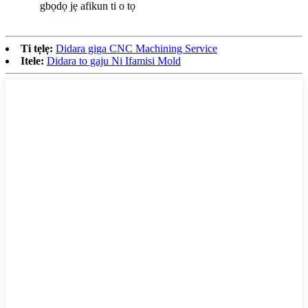
gbọdọ jẹ afikun ti o tọ
Ti tẹlẹ:
Didara giga CNC Machining Service
Itele:
Didara to gaju Ni Ifamisi Mold