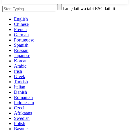
Lu tẹ lati wa tabi ESC lati tii
English
Chinese
French
German
Portuguese
Spanish
Russian
Japanese
Korean
Arabic
Irish
Greek
Turkish
Italian
Danish
Romanian
Indonesian
Czech
Afrikaans
Swedish
Polish
Basque