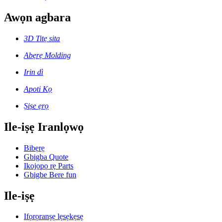
Awọn agbara
3D Titẹ sita
Abẹrẹ Molding
Irin dì
Apoti Kọ
Ṣiṣe ẹrọ
Ile-iṣẹ Iranlọwọ
Bibẹrẹ
Gbigba Quote
Ikojọpọ rẹ Parts
Gbigbe Bere fun
Ile-iṣẹ
Ifọrọranṣẹ lẹsẹkẹsẹ