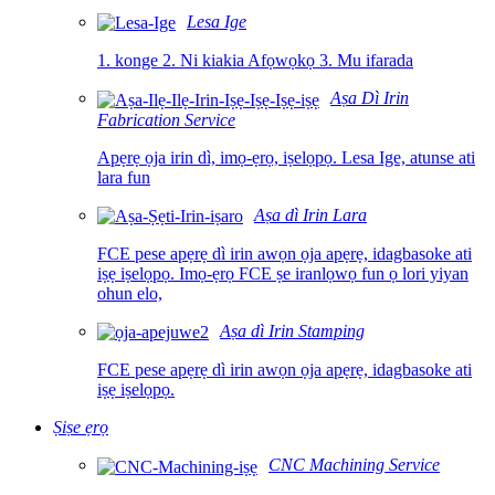
Lesa Ige
1. konge 2. Ni kiakia Afọwọkọ 3. Mu ifarada
Aṣa Dì Irin
Fabrication Service
Apẹrẹ ọja irin dì, imọ-ẹrọ, iṣelọpọ. Lesa Ige, atunse ati
lara fun
Aṣa dì Irin Lara
FCE pese apẹrẹ dì irin awọn ọja apẹrẹ, idagbasoke ati
iṣẹ iṣelọpọ. Imọ-ẹrọ FCE ṣe iranlọwọ fun ọ lori yiyan
ohun elo,
Aṣa dì Irin Stamping
FCE pese apẹrẹ dì irin awọn ọja apẹrẹ, idagbasoke ati
iṣẹ iṣelọpọ.
Ṣiṣe ẹrọ
CNC Machining Service