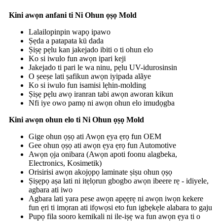
Kini awọn anfani ti Ni Ohun ọṣọ Mold
Lalailopinpin wapọ ipawo
Ṣẹda a patapata kü dada
Ṣiṣẹ pẹlu kan jakejado ibiti o ti ohun elo
Ko si iwulo fun awọn ipari keji
Jakejado ti pari le wa ninu, pẹlu UV-idurosinsin
O ṣeeṣe lati ṣafikun awọn iyipada alãye
Ko si iwulo fun isamisi lẹhin-molding
Ṣiṣẹ pẹlu awọ iranran tabi awọn aworan kikun
Nfi iye owo pamọ ni awọn ohun elo imudọgba
Kini awọn ohun elo ti Ni Ohun ọṣọ Mold
Gige ohun ọṣọ ati Awọn ẹya ẹrọ fun OEM
Gee ohun ọṣọ ati awọn ẹya ẹrọ fun Automotive
Awọn ọja onibara (Awọn apoti foonu alagbeka,
Electronics, Kosimetik)
Orisirisi awọn akojọpọ laminate ṣiṣu ohun ọṣọ
Ṣiṣẹpọ aṣa lati ni itẹlọrun gbogbo awọn ibeere rẹ - idiyele,
agbara ati iwo
Agbara lati yara pese awọn apẹẹrẹ ni awọn iwọn kekere
fun ẹri ti imọran ati ifọwọsi eto fun igbẹkẹle alabara to gaju
Pupọ fila sooro kemikali ni ile-iṣẹ wa fun awọn ẹya ti o