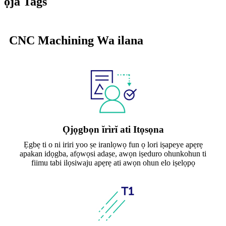
ọja Tags
CNC Machining Wa ilana
Ọjọgbọn ĭrìrĭ ati Itọsọna
Ẹgbẹ ti o ni iriri yoo ṣe iranlọwọ fun ọ lori iṣapeye apẹrẹ
apakan idọgba, afọwọsi adaṣe, awọn iṣeduro ohunkohun ti
fiimu tabi ilọsiwaju apẹrẹ ati awọn ohun elo iṣelọpọ