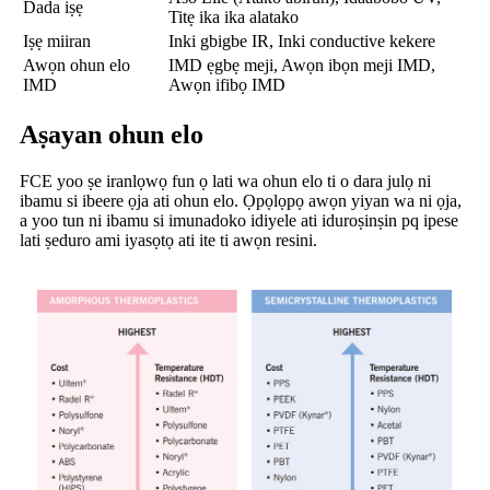
Dada iṣẹ
Titẹ ika ika alatako
Iṣẹ miiran
Inki gbigbe IR, Inki conductive kekere
Awọn ohun elo
IMD ẹgbẹ meji, Awọn ibọn meji IMD,
IMD
Awọn ifibọ IMD
Aṣayan ohun elo
FCE yoo ṣe iranlọwọ fun ọ lati wa ohun elo ti o dara julọ ni
ibamu si ibeere ọja ati ohun elo. Ọpọlọpọ awọn yiyan wa ni ọja,
a yoo tun ni ibamu si imunadoko idiyele ati iduroṣinṣin pq ipese
lati ṣeduro ami iyasọtọ ati ite ti awọn resini.