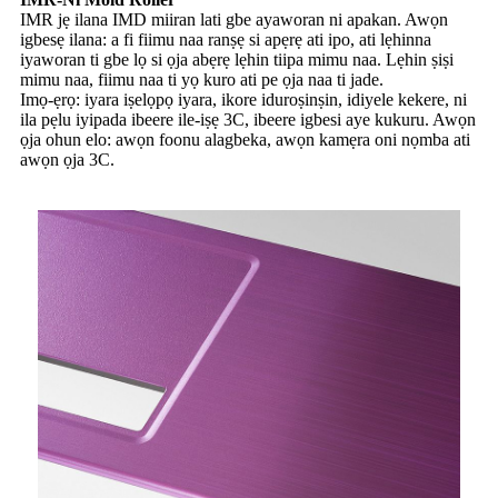
IMR jẹ ilana IMD miiran lati gbe ayaworan ni apakan. Awọn
igbesẹ ilana: a fi fiimu naa ranṣẹ si apẹrẹ ati ipo, ati lẹhinna
iyaworan ti gbe lọ si ọja abẹrẹ lẹhin tiipa mimu naa. Lẹhin ṣiṣi
mimu naa, fiimu naa ti yọ kuro ati pe ọja naa ti jade.
Imọ-ẹrọ: iyara iṣelọpọ iyara, ikore iduroṣinṣin, idiyele kekere, ni
ila pẹlu iyipada ibeere ile-iṣẹ 3C, ibeere igbesi aye kukuru. Awọn
ọja ohun elo: awọn foonu alagbeka, awọn kamẹra oni nọmba ati
awọn ọja 3C.