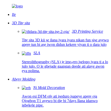
Ile
3D Titẹ sita
3D Printing Service
Titẹ sita 3D kii ṣe ilana iyara iyara nikan fun ṣiṣe ayẹwo
apẹrẹ tun bi aṣẹ iwọn didun kekere yiyan ti o dara julọ
SLA
Stereolithography (SLA) jẹ imọ-ẹrọ iṣelọpọ iyara ti a lo
julọ julọ. O le gbejade gaangan deede ati alaye awọn
ẹya polima.
Abẹrẹ Molding
Ni Mold Decoration
Awọn esi DFM ọfẹ ati iṣeduro iṣapeye apẹrẹ ọja
Ọjọgbọn T1 ayẹwo bi diẹ bi 7days Ilana idanwo
igbẹkẹle pipe.