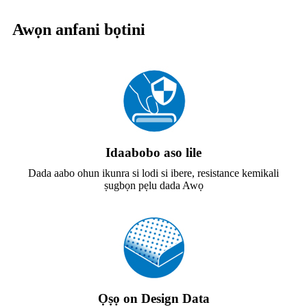
Awọn anfani bọtini
Idaabobo aso lile
Dada aabo ohun ikunra si lodi si ibere, resistance kemikali
ṣugbọn pẹlu dada Awọ
Ọṣọ on Design Data