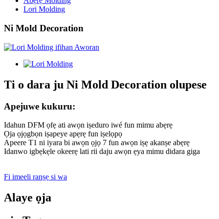
Abẹrẹ Molding
Lori Molding
Ni Mold Decoration
Ti o dara ju Ni Mold Decoration olupese
Apejuwe kukuru:
Idahun DFM ọfẹ ati awọn iṣeduro iwé fun mimu abẹrẹ
Ọja ọjọgbọn iṣapeye apẹrẹ fun iṣelọpọ
Apeere T1 ni iyara bi awọn ọjọ 7 fun awọn iṣẹ akanṣe abẹrẹ
Idanwo igbẹkẹle okeerẹ lati rii daju awọn ẹya mimu didara giga
Fi imeeli ranṣẹ si wa
Alaye ọja