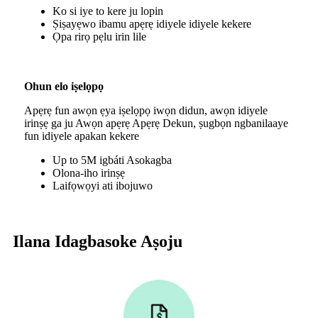
Ko si iye to kere ju lopin
Ṣiṣayẹwo ibamu apẹrẹ idiyele idiyele kekere
Ọpa rirọ pẹlu irin lile
Ohun elo iṣelọpọ
Apẹrẹ fun awọn ẹya iṣelọpọ iwọn didun, awọn idiyele
irinṣẹ ga ju Awọn apẹrẹ Apẹrẹ Dekun, ṣugbọn ngbanilaaye
fun idiyele apakan kekere
Up to 5M igbáti Asokagba
Olona-iho irinṣẹ
Laifọwọyi ati ibojuwo
Ilana Idagbasoke Aṣoju