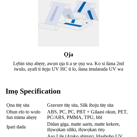
Ọja
Lẹhin sisọ abẹrẹ, awọn ọja ti a ṣe ọṣọ wa. Ko si ilana 2nd
iwulo, ayafi ti itọju UV HC ti lo, ilana imularada UV wa
Imọ Specification
Ọna titẹ sita
Gravure titẹ sita, Silk iboju titẹ sita
Ohun elo to wulo
ABS, PC, PC, PBT + Gilaasi okun, PET,
fun mimu abẹrẹ
PC/ABS, PMMA, TPU, bbl
Didan giga, matte aarin, matte kekere,
Ipari dada
ifọwọkan siliki, ifọwọkan rirọ
Aso Lile (Atako abirun), Idaabobo UV,