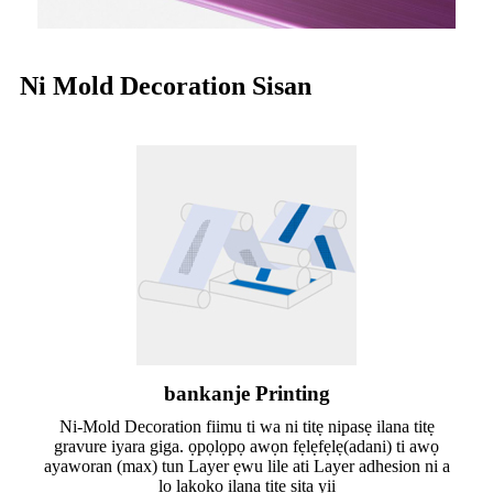
Ni Mold Decoration Sisan
bankanje Printing
Ni-Mold Decoration fiimu ti wa ni titẹ nipasẹ ilana titẹ
gravure iyara giga. ọpọlọpọ awọn fẹlẹfẹlẹ(adani) ti awọ
ayaworan (max) tun Layer ẹwu lile ati Layer adhesion ni a
lo lakoko ilana titẹ sita yii