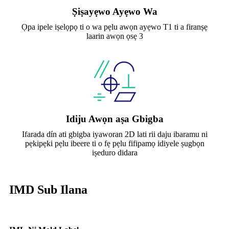
Ṣiṣayẹwo Ayẹwo Wa
Ọpa ipele iṣelọpọ ti o wa pẹlu awọn ayẹwo T1 ti a firanṣẹ
laarin awọn ọsẹ 3
Idiju Awọn aṣa Gbigba
Ifarada dín ati gbigba iyaworan 2D lati rii daju ibaramu ni
pẹkipẹki pẹlu ibeere ti o fẹ pẹlu fifipamọ idiyele ṣugbọn
iṣeduro didara
IMD Sub Ilana