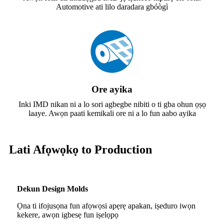
Automotive ati lilo daradara gbóògì
Ore ayika
Inki IMD nikan ni a lo sori agbegbe nibiti o ti gba ohun ọṣọ
laaye. Awọn paati kemikali ore ni a lo fun aabo ayika
Lati Afọwọkọ to Production
Dekun Design Molds
Ọna ti ifojusọna fun afọwọsi apẹrẹ apakan, iṣeduro iwọn
kekere, awọn igbesẹ fun iṣelọpọ