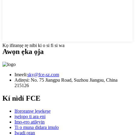
Kọ ifiranṣẹ rẹ nibi ki o si fi si wa
Awọn ẹka ọja
Imeeli:
sky@fce-sz.com
Adirẹsi: No. 75 Jiangpu Road, Suzhou Jiangsu, China
215126
Kí nìdí FCE
Ifọrọranṣẹ lẹsẹkẹsẹ
iṣelọpọ ti ara ẹni
Imọ-ẹrọ atilẹyin
Ti o muna didara imulo
Iwadi ọran