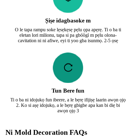
Ṣiṣe idagbasoke m
O le tapa rampu soke lẹsẹkẹsẹ pẹlu ọpa apẹrẹ. Ti o ba ti
eletan lori milionu, tapa si pa gbóògì m pẹlu olona-
cavitation ni ni afiwe, eyi ti yoo gba isunmọ. 2-5 ọsẹ
Tun Bere fun
Ti o ba ni idojukọ fun ibeere, a le bẹrẹ ifijiṣẹ laarin awọn ọjọ
2. Ko si aṣẹ idojukọ, a le bẹrẹ gbigbe apa kan bi diẹ bi
awọn ọjọ 3
Ni Mold Decoration FAQs