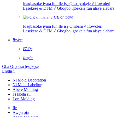
Idagbasoke iyara fun Ile-iṣẹ Ọkọ ayọkẹlẹ √ Ifowoleri
Lẹsẹkẹsẹ & DFM √ Gbogbo igbekele fun alaye alabara
FCE onibara
Idagbasoke iyara fun Ile-iṣẹ Onibara √ Ifowoleri
Lẹsẹkẹsẹ & DFM √ Gbogbo igbekele fun alaye alabara
Ile-iṣẹ
FAQs
Iroyin
Gba Ọrọ sisọ lẹsẹkẹsẹ
English
Ni Mold Decoration
Ni Mold Labeling
Abẹrẹ Molding
Fi Isọda sii
Lori Molding
Ile
Awọn ọja