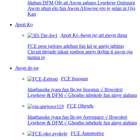
Idahun DFM Ọfẹ ati Awọn agbasọ Lẹsẹkẹsẹ Oniruuru
Awọn ohun elo fun Awọn Afọwọṣe ẹrọ jẹ ṣetan ni Ọjọ
Kan
Apoti Kọ
Apoti Kọ Awọn iṣẹ ati awọn ilana
FCE pese iṣelọpọ adehun fun kii ṣe apejọ igbimọ
Circuit titẹjade nikan ṣugbọn apejọ ikẹhin ti awọn ọja
tuntun rẹ
Awọn ile-iṣẹ
FCE Iṣoogun
Idagbasoke iyara fun Ile-iṣẹ Iṣoogun √ Ifowoleri
Lẹsẹkẹsẹ & DFM √ Gbogbo igbekele fun alaye alabara
FCE Ofurufu
Idagbasoke iyara fun Ile-iṣẹ Aerospace √ Ifowoleri
Lẹsẹkẹsẹ & DFM √ Gbogbo igbekele fun alaye alabara
FCE Automotive