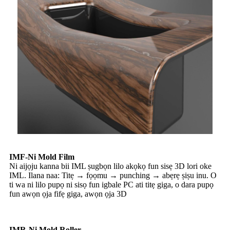
IMF-Ni Mold Film
Ni aijọju kanna bii IML ṣugbọn lilo akọkọ fun sisẹ 3D lori oke
IML. Ilana naa: Titẹ → fọọmu → punching → abẹrẹ ṣiṣu inu. O
ti wa ni lilo pupọ ni sisọ fun igbale PC ati titẹ giga, o dara pupọ
fun awọn ọja fifẹ giga, awọn ọja 3D
IMR-Ni Mold Roller