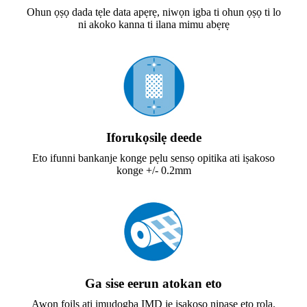
Ohun ọṣọ dada tẹle data apẹrẹ, niwọn igba ti ohun ọṣọ ti lo
ni akoko kanna ti ilana mimu abẹrẹ
Iforukọsilẹ deede
Eto ifunni bankanje konge pẹlu sensọ opitika ati iṣakoso
konge +/- 0.2mm
Ga sise eerun atokan eto
Awọn foils ati imudọgba IMD jẹ iṣakoso nipasẹ eto rola.