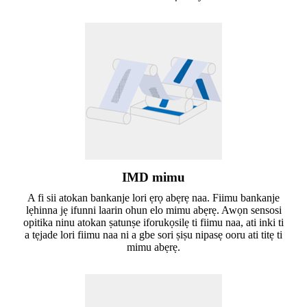
IMD mimu
A fi sii atokan bankanje lori ẹrọ abẹrẹ naa. Fiimu bankanje
lẹhinna jẹ ifunni laarin ohun elo mimu abẹrẹ. Awọn sensosi
opitika ninu atokan ṣatunṣe iforukọsilẹ ti fiimu naa, ati inki ti
a tẹjade lori fiimu naa ni a gbe sori ṣiṣu nipasẹ ooru ati titẹ ti
mimu abẹrẹ.