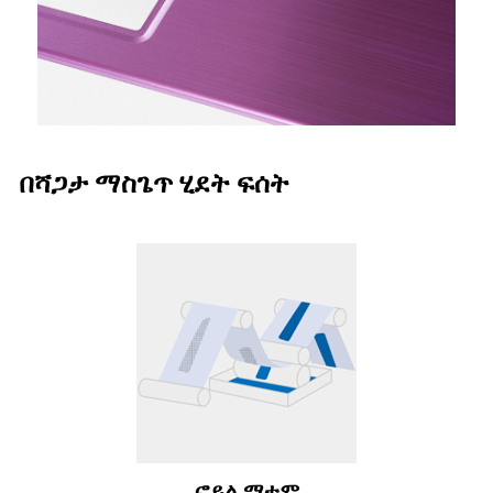
በሻጋታ ማስጌጥ ሂደት ፍሰት
ፎይል ማተም