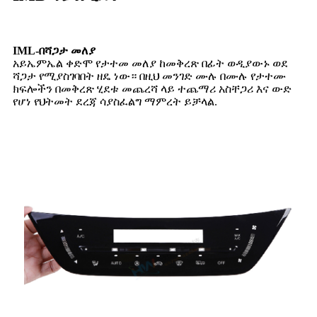
IML-በሻጋታ መለያ
አይኤምኤል ቀድሞ የታተመ መለያ ከመቅረጽ በፊት ወዲያውኑ ወደ
ሻጋታ የሚያስገባበት ዘዴ ነው። በዚህ መንገድ ሙሉ በሙሉ የታተሙ
ክፍሎችን በመቅረጽ ሂደቱ መጨረሻ ላይ ተጨማሪ አስቸጋሪ እና ውድ
የሆነ የህትመት ደረጃ ሳያስፈልግ ማምረት ይቻላል.