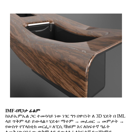
IMF-በሻጋታ ፊልም
ከአይኤምኤል ጋር ተመሳሳይ ነው ነገር ግን በዋናነት ለ 3D ሂደት በ IML
ላይ ጥቅም ላይ ይውላል። ሂደቱ፡ ማተም → መፈጠር → መምታት →
የውስጥ የፕላስቲክ መርፌ። ለፒሲ ቫክዩም እና ለከፍተኛ ግፊት
ለመቅረጽ በሰፊው ጥቅም ላይ ይውላል ፣ ለከፍተኛ የመሸከምያ