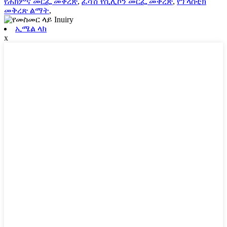
የሕክምና መርፌ መቅረጽ
,
ፈሳሽ የሲሊኮን መርፌ መቅረጽ
,
የፕላስቲክ
መቅረጽ ልማት
,
ኢሜል ላክ
x