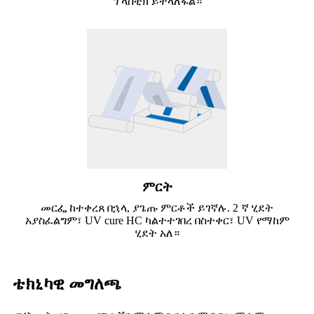
ፕላስቲክ ይተላለፋል።
ምርት
መርፌ ከተቀረጸ በኋላ, ያጌጡ ምርቶች ይገኛሉ. 2 ኛ ሂደት
አያስፈልግም፣ UV cure HC ካልተተገበረ በስተቀር፣ UV የማከም
ሂደት አለ።
ቴክኒካዊ መግለጫ