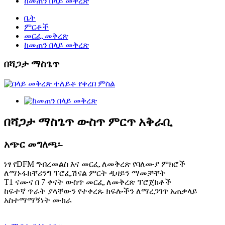
ከመጠን በላይ መቅረጽ
ቤት
ምርቶች
መርፌ መቅረጽ
ከመጠን በላይ መቅረጽ
በሻጋታ ማስጌጥ
በሻጋታ ማስጌጥ ውስጥ ምርጥ አቅራቢ
አጭር መግለጫ፡-
ነፃ የDFM ግብረመልስ እና መርፌ ለመቅረጽ የባለሙያ ምክሮች
ለማኑፋክቸሪንግ ፕሮፌሽናል ምርት ዲዛይን ማመቻቸት
T1 ናሙና በ 7 ቀናት ውስጥ መርፌ ለመቅረጽ ፕሮጀክቶች
ከፍተኛ ጥራት ያላቸውን የተቀረጹ ክፍሎችን ለማረጋገጥ አጠቃላይ
አስተማማኝነት ሙከራ