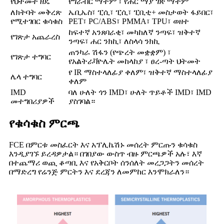
የህትመት ዘዴ
የግራቭር ማተም ፣ የሐር ማያ ገጽ ማተም
ለክትባት መቅረጽ
ኤቢኤስ፣ ፒሲ፣ ፒሲ፣ ፒቢቲ+ መስታወት ፋይበር፣
የሚተገበር ቁሳቁስ
PET፣ PC/ABS፣ PMMA፣ TPU፣ ወዘተ
ከፍተኛ አንጸባራቂ፣ መካከለኛ ንጣፍ፣ ዝቅተኛ
የገጽታ አጨራረስ
ንጣፍ፣ ሐር ንክኪ፣ ለስላሳ ንክኪ
ጠንካራ ሽፋን (የጭረት መቋቋም) ፣
የገጽታ ተግባር
የአልትራቫዮሌት መከላከያ ፣ ፀረ-ጣት ህትመት
የ IR ማስተላለፊያ ቀለም፣ ዝቅተኛ ማስተላለፊያ
ሌላ ተግባር
ቀለም
IMD
ባለ ሁለት ጎን IMD፣ ሁለት ጥይቶች IMD፣ IMD
መተግበሪያዎች
ያስገባል።
የቁሳቁስ ምርጫ
FCE በምርቱ መስፈርት እና አፕሊኬሽኑ መሰረት ምርጡን ቁሳቁስ
እንዲያገኙ ይረዳዎታል። በገበያው ውስጥ ብዙ ምርጫዎች አሉ፣ እኛ
በተጨማሪ ወጪ ቆጣቢ እና የአቅርቦት ሰንሰለት መረጋጋትን መሰረት
በማድረግ የሬንጅ ምርትን እና ደረጃን ለመምከር እንሞክራለን።