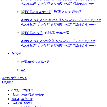
ዲኤፍኤም √ ሁሉም ለደንበኛ መረጃ ሚስጥራዊ ነው።
FCE አውቶሞቲቭ
ፈጣን ልማት ለአውቶሞቲቭ ኢንዱስትሪ √ ፈጣን ዋጋ እና
ዲኤፍኤም √ ሁሉም ለደንበኛ መረጃ ሚስጥራዊ ነው።
የ FCE ተጠቃሚ
ፈጣን ልማት ለሸማቾች ኢንዱስትሪ √ ፈጣን ዋጋ እና
ዲኤፍኤም √ ሁሉም ለደንበኛ መረጃ ሚስጥራዊ ነው።
ኩባንያ
የሚጠየቁ ጥያቄዎች
ዜና
ፈጣን ጥቅስ ያግኙ
English
በሻጋታ ማስጌጥ
ሻጋታ መሰየሚያ ውስጥ
መርፌ መቅረጽ
መቅረጽ አስገባ