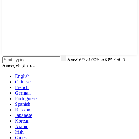
ለመፈለግ አስገባን ወይም ESCን
ለመዝጋት ይንኩ።
English
Chinese
French
German
Portuguese
Spanish
Russian
Japanese
Korean
Arabic
Irish
Greek