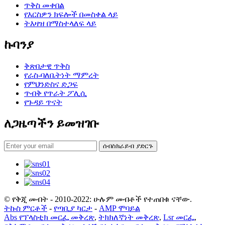
ጥቅስ መቀበል
የእርስዎን ክፍሎች በመስቀል ላይ
ትእዛዝ በማስተላለፍ ላይ
ኩባንያ
ቅጽበታዊ ጥቅስ
የራስ-ባለቤትነት ማምረት
የምህንድስና ድጋፍ
ጥብቅ የጥራት ፖሊሲ
የጉዳይ ጥናት
ለጋዜጣችን ይመዝገቡ
ሰብስክራይብ ያድርጉ
© የቅጂ መብት - 2010-2022: ሁሉም መብቶች የተጠበቁ ናቸው.
ትኩስ ምርቶች
-
የጣቢያ ካርታ
-
AMP ሞባይል
Abs የፕላስቲክ መርፌ መቅረጽ
,
ትክክለኛነት መቅረጽ
,
Lsr መርፌ
,