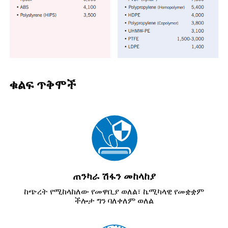
ቁልፍ ጥቅሞች
ጠንካራ ሽፋን መከላከያ
ከጭረት የሚከላከለው የመዋቢያ ወለል፣ ኬሚካላዊ የመቋቋም
ችሎታ ግን ባለቀለም ወለል