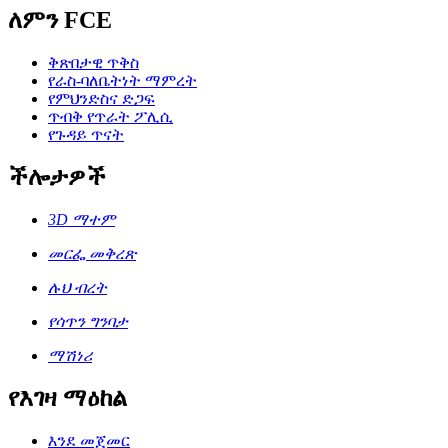
ለምን FCE
ቅጽበታዊ ጥቅስ
የራስ-ባለቤትነት ማምረት
የምህንድስና ድጋፍ
ጥብቅ የጥራት ፖሊሲ
የጉዳይ ጥናት
ችሎታዎች
3D ማተም
መርፌ መቅረጽ
ሉህ ብረት
የሳጥን ግንባታ
ማሽነሪ
የእገዛ ማዕከል
እንደ መጀመር