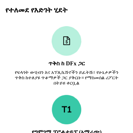
የተለመደ የእድገት ሂደት
ጥቅስ ከ DFx ጋር
የፍላጎት ውሂብን እና አፕሊኬሽኖችን ይፈትሹ፣ የሁኔታዎችን
ጥቅስ ከተለያዩ ጥቆማዎች ጋር ያቅርቡ። የማስመሰል ሪፖርት
በትይዩ ቀርቧል
የግምገማ ፕሮቶታይፕ (አማራጭ)