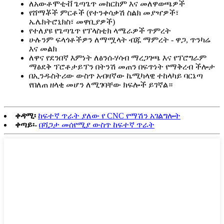
ለአውቶሞቲቭ ጌጣጌጥ መከርከም እና መለዋወጫዎች
የሸማቾች ምርቶች (የተንቀሳቃሽ ስልክ መያዣዎች፣
ኤሌክትሮኒክስ፣ መዋቢያዎች)
የተለያዩ የጌጣጌጥ የፕላስቲክ ላሜራዎች ጥምረት
ሁሉንም ፍላጎቶችዎን ለማሟላት ብጁ ማምረት - ዋጋ, ጥንካሬ
እና መልክ
ለዋና የደንበኛ እምነት ለፅንሰ-ሃሳብ ማረጋገጫ እና የፕሮግራም
ማፅደቅ ፕሮቶታይፕን በትንሽ መጠን በፍጥነት የማቅረብ ችሎታ
በኢንዱስትሪው ውስጥ አብዛኛው ኬሚካላዊ ተከላካይ ባርኔጣ
የበለጠ ዘላቂ መሆን ለሚገባቸው ክፍሎች ይገኛል።
ቀዳሚ፡
ከፍተኛ ጥራት ያለው የ CNC የማሽን አገልግሎት
ቀጣይ፡-
በሻጋታ መሰየሚያ ውስጥ ከፍተኛ ጥራት