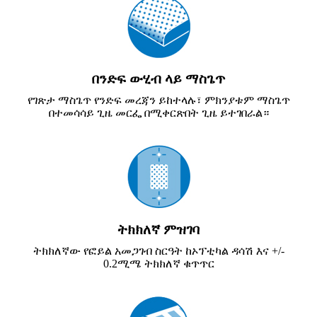
በንድፍ ውሂብ ላይ ማስጌጥ
የገጽታ ማስጌጥ የንድፍ መረጃን ይከተላሉ፣ ምክንያቱም ማስጌጥ
በተመሳሳይ ጊዜ መርፌ በሚቀርጽበት ጊዜ ይተገበራል።
ትክክለኛ ምዝገባ
ትክክለኛው የፎይል አመጋገብ ስርዓት ከኦፕቲካል ዳሳሽ እና +/-
0.2ሚሜ ትክክለኛ ቁጥጥር