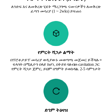
ለንድፍ እና ለመቅረጽ ሂደት ማረጋገጫ ናሙናዎችን ለመቅረጽ
ፈጣን መሳሪያ (1 ~ 2wks) ይፍጠሩ
የምርት ሻጋታ ልማት
በፕሮቶታይፕ መሳሪያ ወዲያውኑ መወጣጫ መጀመር ይችላሉ።
ፍላጎት በሚሊዮን በላይ ከሆነ, በትይዩ ባለብዙ-cavitation ጋር
የምርት ሻጋታ ጀምር, ይህም በግምት ይወስዳል. 2-5 ሳምንታት
ድገም ትዕዛዝ