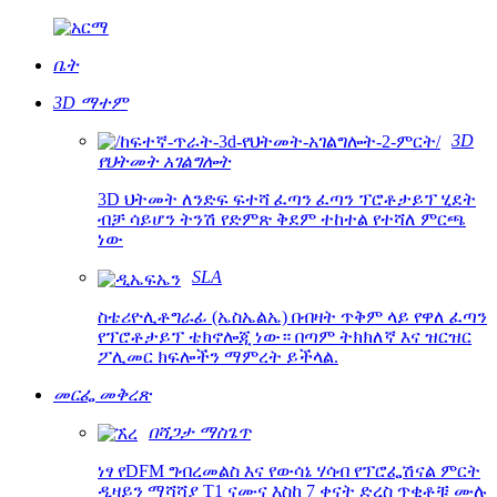
ቤት
3D ማተም
3D
የህትመት አገልግሎት
3D ህትመት ለንድፍ ፍተሻ ፈጣን ፈጣን ፕሮቶታይፕ ሂደት
ብቻ ሳይሆን ትንሽ የድምጽ ቅደም ተከተል የተሻለ ምርጫ
ነው
SLA
ስቴሪዮሊቶግራፊ (ኤስኤልኤ) በብዛት ጥቅም ላይ የዋለ ፈጣን
የፕሮቶታይፕ ቴክኖሎጂ ነው። በጣም ትክክለኛ እና ዝርዝር
ፖሊመር ክፍሎችን ማምረት ይችላል.
መርፌ መቅረጽ
በሻጋታ ማስጌጥ
ነፃ የDFM ግብረመልስ እና የውሳኔ ሃሳብ የፕሮፌሽናል ምርት
ዲዛይን ማሻሻያ T1 ናሙና እስከ 7 ቀናት ድረስ ጥቂቶቹ ሙሉ