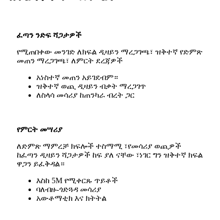
ፈጣን ንድፍ ሻጋታዎች
የሚጠበቀው መንገድ ለክፍል ዲዛይን ማረጋገጫ፣ ዝቅተኛ የድምጽ
መጠን ማረጋገጫ፣ ለምርት ደረጃዎች
አነስተኛ መጠን አይገደብም።
ዝቅተኛ ወጪ ዲዛይን ብቃት ማረጋገጥ
ለስላሳ መሳሪያ ከጠንካራ ብረት ጋር
የምርት መሣሪያ
ለድምጽ ማምረቻ ክፍሎች ተስማሚ ፣የመሳሪያ ወጪዎች
ከፈጣን ዲዛይን ሻጋታዎች ከፍ ያለ ናቸው ፣ነገር ግን ዝቅተኛ ክፍል
ዋጋን ይፈቅዳል።
እስከ 5M የሚቀርጹ ጥይቶች
ባለብዙ-ጎድጓዳ መሳሪያ
አውቶማቲክ እና ክትትል