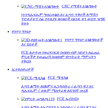
CNC የማሽን አገልግሎት
ነፃ የዲኤፍኤም ግብረመልስ እና ፈጣን ጥቅሶች ለማሽን
ፕሮቶታይፕ ሰፊ የተለያዩ ቁሳቁሶች በአንድ ቀን ውስጥ ዝግጁ
ይሁኑ
የሳጥን ግንባታ
የሳጥን ግንባታ አገልግሎቶች
እና ሂደቶች
FCE ለታተመ የወረዳ ቦርድ ስብሰባ ብቻ ሳይሆን ለፈጠራ
ምርቶችዎ የመጨረሻ ስብሰባም የኮንትራት ማምረትን
ያቅርቡ
ኢንዱስትሪዎች
FCE ሜዲካል
ፈጣን ልማት ለህክምና ኢንዱስትሪ √ ፈጣን ዋጋ እና
ዲኤፍኤም √ ሁሉም ሚስጥራዊ ለደንበኛ መረጃ
FCE ኤሮስፔስ
ፈጣን ልማት ለኤሮስፔስ ኢንዱስትሪ √ ፈጣን ዋጋ እና