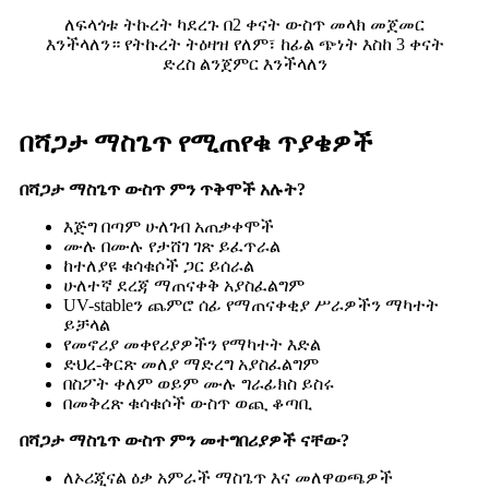
ለፍላጎቱ ትኩረት ካደረጉ በ2 ቀናት ውስጥ መላክ መጀመር
እንችላለን። የትኩረት ትዕዛዝ የለም፣ ከፊል ጭነት እስከ 3 ቀናት
ድረስ ልንጀምር እንችላለን
በሻጋታ ማስጌጥ የሚጠየቁ ጥያቄዎች
በሻጋታ ማስጌጥ ውስጥ ምን ጥቅሞች አሉት?
እጅግ በጣም ሁለገብ አጠቃቀሞች
ሙሉ በሙሉ የታሸገ ገጽ ይፈጥራል
ከተለያዩ ቁሳቁሶች ጋር ይሰራል
ሁለተኛ ደረጃ ማጠናቀቅ አያስፈልግም
UV-stableን ጨምሮ ሰፊ የማጠናቀቂያ ሥራዎችን ማካተት
ይቻላል
የመኖሪያ መቀየሪያዎችን የማካተት እድል
ድህረ-ቅርጽ መለያ ማድረግ አያስፈልግም
በስፖት ቀለም ወይም ሙሉ ግራፊክስ ይስሩ
በመቅረጽ ቁሳቁሶች ውስጥ ወጪ ቆጣቢ
በሻጋታ ማስጌጥ ውስጥ ምን መተግበሪያዎች ናቸው?
ለኦሪጂናል ዕቃ አምራች ማስጌጥ እና መለዋወጫዎች