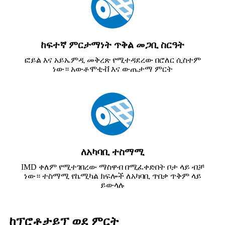
ከፍተኛ ምርታማነት ጥቅል መጋቢ ስርዓት
ፎይል እና አይኤምዲ መቅረጽ የሚተዳደረው በሮለር ሲስተም
ነው። አውቶሞቲቭ እና ውጤታማ ምርት
ለአካባቢ ተስማሚ
IMD ቀለም የሚተገበረው ማስዋብ በሚፈቀድበት ቦታ ላይ ብቻ
ነው። ተስማሚ የኬሚካል ክፍሎች ለአካባቢ ጥበቃ ጥቅም ላይ
ይውላሉ
ከፕሮቶታይፕ ወደ ምርት