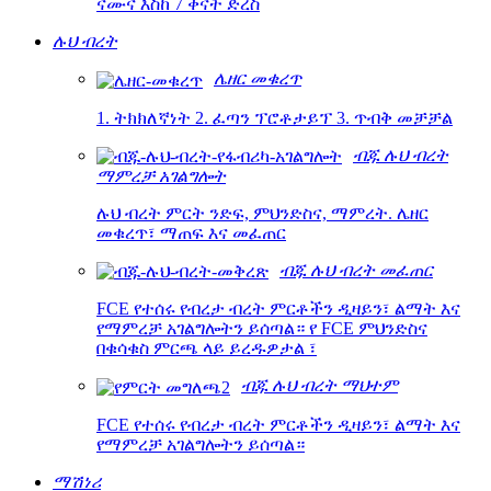
ናሙና እስከ 7 ቀናት ድረስ
ሉህ ብረት
ሌዘር መቁረጥ
1. ትክክለኛነት 2. ፈጣን ፕሮቶታይፕ 3. ጥብቅ መቻቻል
ብጁ ሉህ ብረት
ማምረቻ አገልግሎት
ሉህ ብረት ምርት ንድፍ, ምህንድስና, ማምረት. ሌዘር
መቁረጥ፣ ማጠፍ እና መፈጠር
ብጁ ሉህ ብረት መፈጠር
FCE የተሰሩ የብረታ ብረት ምርቶችን ዲዛይን፣ ልማት እና
የማምረቻ አገልግሎትን ይሰጣል። የ FCE ምህንድስና
በቁሳቁስ ምርጫ ላይ ይረዱዎታል ፣
ብጁ ሉህ ብረት ማህተም
FCE የተሰሩ የብረታ ብረት ምርቶችን ዲዛይን፣ ልማት እና
የማምረቻ አገልግሎትን ይሰጣል።
ማሽነሪ