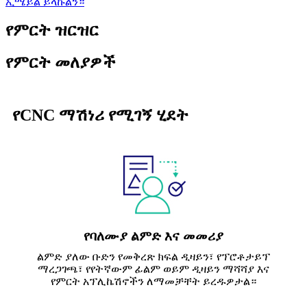
ኢሜይል ይላኩልን።
የምርት ዝርዝር
የምርት መለያዎች
የCNC ማሽነሪ የሚገኝ ሂደት
የባለሙያ ልምድ እና መመሪያ
ልምድ ያለው ቡድን የመቅረጽ ክፍል ዲዛይን፣ የፕሮቶታይፕ
ማረጋገጫ፣ የየትኛውም ፊልም ወይም ዲዛይን ማሻሻያ እና
የምርት አፕሊኬሽኖችን ለማመቻቸት ይረዱዎታል።