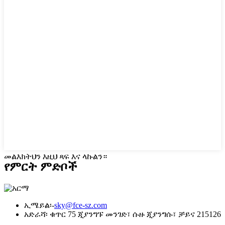
መልእክትህን እዚህ ጻፍ እና ላኩልን።
የምርት ምድቦች
ኢሜይል፡-
sky@fce-sz.com
አድራሻ፡ ቁጥር 75 ጂያንግፑ መንገድ፣ ሱዙ ጂያንግሱ፣ ቻይና 215126