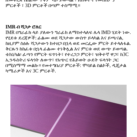
ምርቶች ፣ 3D ምርቶች በጣም ተስማሚ።
IMR-በ ሻጋታ ሮለር
IMR በግራፊክ ላይ ያለውን ግራፊክ ለማስተላለፍ ሌላ IMD ሂደት ነው.
የሂደቱ ደረጃዎች: ፊልሙ ወደ ሻጋታው ውስጥ ይላካል እና ይጫናል,
ከዚያም ስዕሉ ሻጋታውን ከተዘጋ በኋላ ወደ መርፌው ምርት ይተላለፋል.
ቅርጹን ከከፈቱ በኋላ ፊልሙ ተነቅሏል እና ምርቱ ወደ ውጭ ይወጣል.
ቴክኒካል፡ ፈጣን የምርት ፍጥነት፣ የተረጋጋ ምርት፣ ዝቅተኛ ዋጋ፣ ከ3C
ኢንዱስትሪ ፍላጎት ለውጥ፣ የአጭር የሕይወት ዑደት ፍላጎት ጋር
በሚስማማ መልኩ። የመተግበሪያ ምርቶች: ሞባይል ስልኮች, ዲጂታል
ካሜራዎች እና 3C ምርቶች.