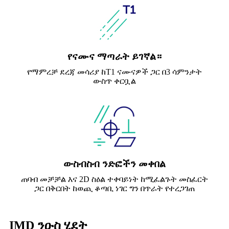
የናሙና ማጣራት ይገኛል።
የማምረቻ ደረጃ መሳሪያ ከT1 ናሙናዎች ጋር በ3 ሳምንታት
ውስጥ ቀርቧል
ውስብስብ ንድፎችን መቀበል
ጠባብ መቻቻል እና 2D ስዕል ተቀባይነት ከሚፈልጉት መስፈርት
ጋር በቅርበት ከወጪ ቆጣቢ ነገር ግን በጥራት የተረጋገጠ
IMD ንዑስ ሂደት