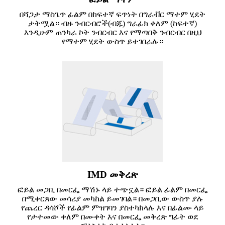
በሻጋታ ማስጌጥ ፊልም በከፍተኛ ፍጥነት በግራቭር ማተም ሂደት
ታትሟል። ብዙ ንብርብሮች(ብጁ) ግራፊክ ቀለም (ከፍተኛ)
እንዲሁም ጠንካራ ኮት ንብርብር እና የማጣበቅ ንብርብር በዚህ
የማተም ሂደት ውስጥ ይተገበራሉ።
IMD መቅረጽ
ፎይል መጋቢ በመርፌ ማሽኑ ላይ ተጭኗል። ፎይል ፊልም በመርፌ
በሚቀርጸው መሳሪያ መካከል ይመገባል። በመጋቢው ውስጥ ያሉ
የጨረር ዳሳሾች የፊልም ምዝገባን ያስተካክላሉ እና በፊልሙ ላይ
የታተመው ቀለም በሙቀት እና በመርፌ መቅረጽ ግፊት ወደ