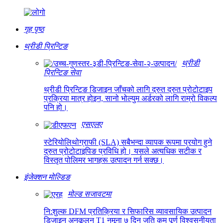
गृह पृष्ठ
थ्रीडी प्रिन्टिङ
थ्रीडी
प्रिन्टिङ सेवा
थ्रीडी प्रिन्टिङ डिजाइन जाँचको लागि द्रुत द्रुत प्रोटोटाइप
प्रक्रिया मात्र होइन, सानो भोल्युम अर्डरको लागि राम्रो विकल्प
पनि हो।
एसएलए
स्टेरियोलिथोग्राफी (SLA) सबैभन्दा व्यापक रूपमा प्रयोग हुने
द्रुत प्रोटोटाइपिङ प्रविधि हो। यसले अत्यधिक सटीक र
विस्तृत पोलिमर भागहरू उत्पादन गर्न सक्छ।
इंजेक्शन मोल्डिङ
मोल्ड सजावटमा
नि:शुल्क DFM प्रतिक्रिया र सिफारिस व्यावसायिक उत्पादन
डिजाइन अनुकूलन T1 नमूना ७ दिन जति कम पूर्ण विश्वसनीयता