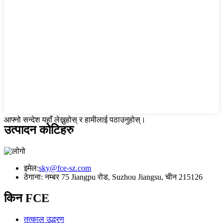
आफ्नो सन्देश यहाँ लेख्नुहोस् र हामीलाई पठाउनुहोस्।
उत्पादन कोटिहरु
इमेल:
sky@fce-sz.com
ठेगाना: नम्बर 75 Jiangpu रोड, Suzhou Jiangsu, चीन 215126
किन FCE
तत्काल उद्धरण