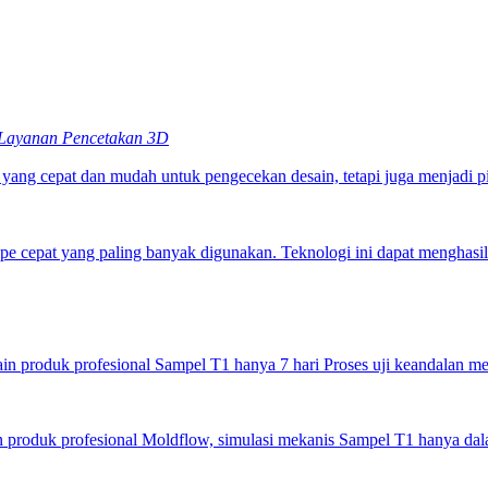
Layanan Pencetakan 3D
ang cepat dan mudah untuk pengecekan desain, tetapi juga menjadi pi
ipe cepat yang paling banyak digunakan. Teknologi ini dapat menghasi
n produk profesional Sampel T1 hanya 7 hari Proses uji keandalan m
 produk profesional Moldflow, simulasi mekanis Sampel T1 hanya dal