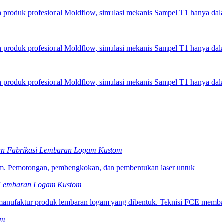
 produk profesional Moldflow, simulasi mekanis Sampel T1 hanya dal
 produk profesional Moldflow, simulasi mekanis Sampel T1 hanya dal
 produk profesional Moldflow, simulasi mekanis Sampel T1 hanya dal
n Fabrikasi Lembaran Logam Kustom
am. Pemotongan, pembengkokan, dan pembentukan laser untuk
 Lembaran Logam Kustom
anufaktur produk lembaran logam yang dibentuk. Teknisi FCE memban
om