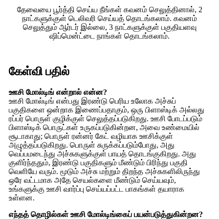
தேவையை பூர்த்தி செய்ய நீங்கள் கவனம் செலுத்தினால், 2
நாட்களுக்குள் டெலிவரி செய்யத் தொடங்கலாம். கவனம்
செலுத்தும் ஆர்டர் இல்லை, 3 நாட்களுக்குள் பகுதியளவு
ஷிப்மென்ட்டை நாங்கள் தொடங்கலாம்.
கேள்வி பதில்
ஊசி மோல்டிங் என்றால் என்ன?
ஊசி மோல்டிங் என்பது இரண்டு பெரிய உலோக அச்சுப்
பகுதிகளை ஒன்றாக இணைப்பதாகும், ஒரு பிளாஸ்டிக் அல்லது
ரப்பர் பொருள் குழிக்குள் செலுத்தப்படுகிறது. ஊசி போடப்படும்
பிளாஸ்டிக் பொருட்கள் உருகப்படுகின்றன, அவை உண்மையில்
சூடாகாது; பொருள் ரன்னர் கேட் வழியாக ஊசிக்குள்
அழுத்தப்படுகிறது. பொருள் சுருக்கப்படும்போது, ​​அது
வெப்பமடைந்து அச்சுகளுக்குள் பாயத் தொடங்குகிறது. அது
குளிர்ந்ததும், இரண்டு பகுதிகளும் மீண்டும் பிரிந்து பகுதி
வெளியே வரும். மூடும் அச்சு மற்றும் திறந்த அச்சுகளிலிருந்து
ஒரே வட்டமாக அதே செயல்களை மீண்டும் செய்யவும்,
உங்களுக்கு ஊசி வார்ப்பு செய்யப்பட்ட பாகங்கள் தயாராக
உள்ளன.
எந்தத் தொழில்கள் ஊசி மோல்டிங்கைப் பயன்படுத்துகின்றன?