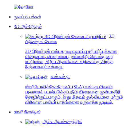
முகப்புப் பக்கம்
3D அச்சிடுதல்
3D
பிரிண்டிங் சேவை
3D பிரிண்டிங் என்பது வடிவமைப்பு சரிபார்ப்புக்கான
விரைவான, விரைவான முன்மாதிரி செயல்முறை
மட்டுமல்ல, சிறிய அளவிலான வரிசைக்கு சிறந்த
தேர்வாகவும் உள்ளது.
எஸ்.எல்.ஏ.
ஸ்டீரியோலித்தோகிராஃபி (SLA) என்பது மிகவும்
பரவலாகப் பயன்படுத்தப்படும் விரைவான முன்மாதிரி
தொழில்நுட்பமாகும். இது மிகவும் துல்லியமான மற்றும்
விரிவான பாலிமர் பாகங்களை உருவாக்க முடியும்.
ஊசி மோல்டிங்
அச்சு அலங்காரத்தில்