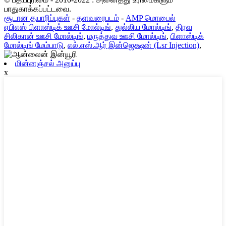
பாதுகாக்கப்பட்டவை.
சூடான தயாரிப்புகள்
-
தளவரைபடம்
-
AMP மொபைல்
ஏபிஎஸ் பிளாஸ்டிக் ஊசி மோல்டிங்
,
துல்லிய மோல்டிங்
,
திரவ
சிலிகான் ஊசி மோல்டிங்
,
மருத்துவ ஊசி மோல்டிங்
,
பிளாஸ்டிக்
மோல்டிங் மேம்பாடு
,
எல்.எஸ்.ஆர் இன்ஜெக்ஷன் (Lsr Injection)
,
மின்னஞ்சல் அனுப்பு
x