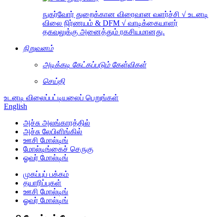
நுகர்வோர் துறைக்கான விரைவான வளர்ச்சி √ உடனடி
விலை நிர்ணயம் & DFM √ வாடிக்கையாளர்
தகவலுக்கு அனைத்தும் ரகசியமானது.
நிறுவனம்
அடிக்கடி கேட்கப்படும் கேள்விகள்
செய்தி
உடனடி விலைப்பட்டியலைப் பெறுங்கள்
English
அச்சு அலங்காரத்தில்
அச்சு லேபிளிங்கில்
ஊசி மோல்டிங்
மோல்டிங்கைச் செருகு
ஓவர் மோல்டிங்
முகப்புப் பக்கம்
தயாரிப்புகள்
ஊசி மோல்டிங்
ஓவர் மோல்டிங்