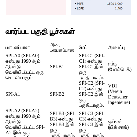
வார்ப்பட பகுதி பூச்சுகள்
அரை
பளபளப்பான
மேட்
அமைப்பு
பளபளப்பான
SPI-A0 (SPI-A0)
SPI-C1 (SPI-
என்பது 1990 ஆம்
C1) என்பது
எம்டி
ஆண்டு
SPI-B1
SPI-C1 இன்
(மோல்டெக்)
வெளியிடப்பட்ட ஒரு
ஒரு
செயலியாகும்.
பகுதியாகும்.
SPI-C2 (SPI-
VDI
C2) என்பது
(Verein
SPI-A1
SPI-B2
SPI-C2 இன்
Deutscher
ஒரு
Ingenieure)
பகுதியாகும்.
SPI-A2 (SPI-A2)
SPI-B3 (SPI-
SPI-C3 (SPI-
என்பது 1990 ஆம்
B3) என்பது
C3) என்பது
ஆண்டு
ஒய்எஸ்
SPI-B3 இன்
SPI-C3 இன்
வெளியிடப்பட்ட SPI-
(யிக் சாங்)
ஒரு
ஒரு
A2 இன் ஒரு
பகுதியாகும்.
பகுதியாகும்.