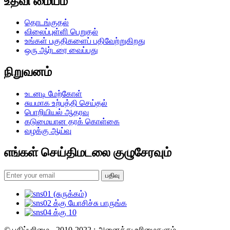
உதவி மையம்
தொடங்குதல்
விலைப்புள்ளி பெறுதல்
உங்கள் பகுதிகளைப் பதிவேற்றுகிறது
ஒரு ஆர்டரை வைப்பது
நிறுவனம்
உடனடி மேற்கோள்
சுயமாக உற்பத்தி செய்தல்
பொறியியல் ஆதரவு
கடுமையான தரக் கொள்கை
வழக்கு ஆய்வு
எங்கள் செய்திமடலை குழுசேரவும்
பதிவு
© பதிப்புரிமை - 2010-2022 : அனைத்து உரிமைகளும்