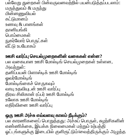
பல்வேறு துறைகள் பின்வருவனவற்றில் பயன்படுத்தப்படலாம்:
மருத்துவம் & மருந்து
மின்னணுவியல்
கட்டுமானம்
உணவு & பானங்கள்
தானியங்கி
பொம்மைகள்
நுகர்வோர் பொருட்கள்
வீட்டு உபயோகம்
ஊசி வார்ப்பு செயல்முறைகளின் வகைகள் என்ன?
பல வகையான ஊசி மோல்டிங் செயல்முறைகள் உள்ளன,
அவற்றுள்:
தனிப்பயன் பிளாஸ்டிக் ஊசி மோல்டிங்
ஓவர்மோல்டிங்
மோல்டிங்கைச் செருகவும்
வாயு உதவியுடன் ஊசி வார்ப்பு
திரவ சிலிகான் ரப்பர் ஊசி மோல்டிங்
உலோக ஊசி மோல்டிங்
எதிர்வினை ஊசி வார்ப்பு
ஒரு ஊசி அச்சு எவ்வளவு காலம் நீடிக்கும்?
பல காரணிகளைப் பொறுத்தது: அச்சுப் பொருள், சுழற்சிகளின்
எண்ணிக்கை, இயக்க நிலைமைகள் மற்றும் உற்பத்தி
ஓட்டங்களுக்கு இடையில் குளிரூட்டும்/வைத்திருக்கும் அழுத்த