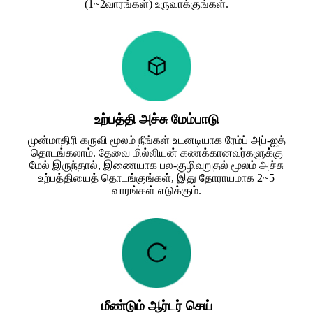
(1~2வாரங்கள்) உருவாக்குங்கள்.
உற்பத்தி அச்சு மேம்பாடு
முன்மாதிரி கருவி மூலம் நீங்கள் உடனடியாக ரேம்ப் அப்-ஐத்
தொடங்கலாம். தேவை மில்லியன் கணக்கானவர்களுக்கு
மேல் இருந்தால், இணையாக பல-குழிவுறுதல் மூலம் அச்சு
உற்பத்தியைத் தொடங்குங்கள், இது தோராயமாக 2~5
வாரங்கள் எடுக்கும்.
மீண்டும் ஆர்டர் செய்