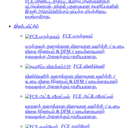
FCE பிரிண்டட் சர்க்யூட் போர்டு அசெம்பிளிக்கு
மட்டுமல்லாமல், உங்கள் புதுமையான தயாரிப்புகளின்
இறுதி அசெம்பிளிக்கும் ஒப்பந்த உற்பத்தியை
வழங்குகிறது.
இண்டஸ்ட்ரீஸ்
FCE மருத்துவம்
மருத்துவத் துறைக்கான விரைவான வளர்ச்சி √ உடனடி
விலை நிர்ணயம் & DFM √ வாடிக்கையாளர்
தகவலுக்கு அனைத்தும் ரகசியமானது.
FCE விண்வெளி
விண்வெளித் துறைக்கான விரைவான வளர்ச்சி √
உடனடி விலை நிர்ணயம் & DFM √ வாடிக்கையாளர்
தகவலுக்கு அனைத்தும் ரகசியமானது.
FCE ஆட்டோமோட்டிவ்
வாகனத் துறைக்கான விரைவான வளர்ச்சி √ உடனடி
விலை நிர்ணயம் & DFM √ வாடிக்கையாளர்
தகவலுக்கு அனைத்தும் ரகசியமானது.
FCE நுகர்வோர்