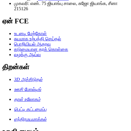
முகவரி: எண். 75 ஜியாங்பு சாலை, சுஜோ ஜியாங்சு, சீனா
215126
ஏன் FCE
உடனடி மேற்கோள்
சுயமாக உற்பத்தி செய்தல்
பொறியியல் ஆதரவு
கடுமையான தரக் கொள்கை
வழக்கு ஆய்வு
திறன்கள்
3D அச்சிடுதல்
ஊசி மோல்டிங்
தாள் உலோகம்
பெட்டி கட்டமைப்பு
எந்திரமயமாக்கல்