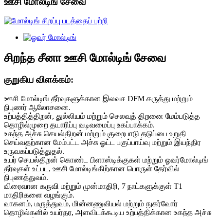
ஊசி மோல்டிங் சேவை
சிறந்த சீனா ஊசி மோல்டிங் சேவை
குறுகிய விளக்கம்:
ஊசி மோல்டிங் தீர்வுகளுக்கான இலவச DFM கருத்து மற்றும்
நிபுணர் ஆலோசனை.
உற்பத்தித்திறன், துல்லியம் மற்றும் செலவுத் திறனை மேம்படுத்த
தொழில்முறை தயாரிப்பு வடிவமைப்பு உகப்பாக்கம்.
உகந்த அச்சு செயல்திறன் மற்றும் குறைபாடு தடுப்பை உறுதி
செய்வதற்கான மேம்பட்ட அச்சு ஓட்ட பகுப்பாய்வு மற்றும் இயந்திர
உருவகப்படுத்துதல்.
உயர் செயல்திறன் கொண்ட பிளாஸ்டிக்குகள் மற்றும் ஓவர்மோல்டிங்
தீர்வுகள் உட்பட, ஊசி மோல்டிங்கிற்கான பொருள் தேர்வில்
நிபுணத்துவம்.
விரைவான கருவி மற்றும் முன்மாதிரி, 7 நாட்களுக்குள் T1
மாதிரிகளை வழங்கும்.
வாகனம், மருத்துவம், மின்னணுவியல் மற்றும் நுகர்வோர்
தொழில்களில் உயர்தர, அளவிடக்கூடிய உற்பத்திக்கான உகந்த அச்சு