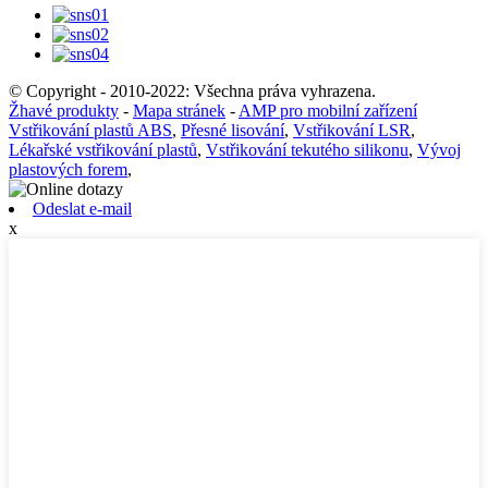
© Copyright - 2010-2022: Všechna práva vyhrazena.
Žhavé produkty
-
Mapa stránek
-
AMP pro mobilní zařízení
Vstřikování plastů ABS
,
Přesné lisování
,
Vstřikování LSR
,
Lékařské vstřikování plastů
,
Vstřikování tekutého silikonu
,
Vývoj
plastových forem
,
Odeslat e-mail
x