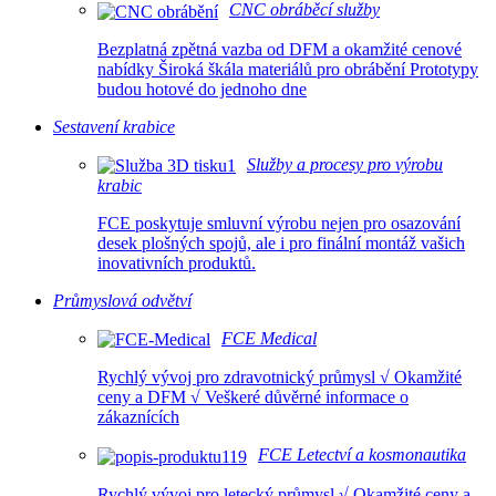
CNC obráběcí služby
Bezplatná zpětná vazba od DFM a okamžité cenové
nabídky Široká škála materiálů pro obrábění Prototypy
budou hotové do jednoho dne
Sestavení krabice
Služby a procesy pro výrobu
krabic
FCE poskytuje smluvní výrobu nejen pro osazování
desek plošných spojů, ale i pro finální montáž vašich
inovativních produktů.
Průmyslová odvětví
FCE Medical
Rychlý vývoj pro zdravotnický průmysl √ Okamžité
ceny a DFM √ Veškeré důvěrné informace o
zákaznících
FCE Letectví a kosmonautika
Rychlý vývoj pro letecký průmysl √ Okamžité ceny a