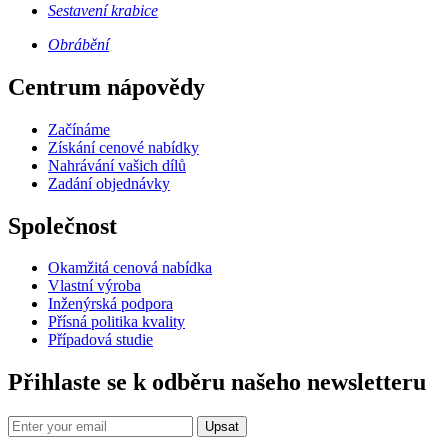
Sestavení krabice
Obrábění
Centrum nápovědy
Začínáme
Získání cenové nabídky
Nahrávání vašich dílů
Zadání objednávky
Společnost
Okamžitá cenová nabídka
Vlastní výroba
Inženýrská podpora
Přísná politika kvality
Případová studie
Přihlaste se k odběru našeho newsletteru
Upsat