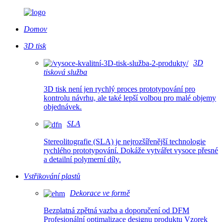
Domov
3D tisk
3D
tisková služba
3D tisk není jen rychlý proces prototypování pro
kontrolu návrhu, ale také lepší volbou pro malé objemy
objednávek.
SLA
Stereolitografie (SLA) je nejrozšířenější technologie
rychlého prototypování. Dokáže vytvářet vysoce přesné
a detailní polymerní díly.
Vstřikování plastů
Dekorace ve formě
Bezplatná zpětná vazba a doporučení od DFM
Profesionální optimalizace designu produktu Vzorek