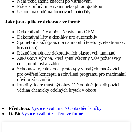
Není třeba žádné značení po vstřikování
Práce s přímými barvami nebo plnou grafikou
Úspora nákladů na formovací materiály
Jaké jsou aplikace dekorace ve formě
Dekorativní lišty a příslušenství pro OEM
Dekorativní lišty a doplňky pro automobily
Spotřební zboží (pouzdra na mobilní telefony, elektronika,
kosmetika)
Různé kombinace dekorativních plastových laminátů
Zakázková výroba, která splní všechny vaše požadavky –
cena, odolnost a vzhled
Schopnost rychle dodat prototypy v malých množstvích
pro ověření konceptu a schválení programu pro maximální
důvěru zákazníků
Pro díly, které musí být obzvláště odolné, je k dispozici
většina chemicky odolných krytek v oboru.
Předchozí:
Vysoce kvalitní CNC obráběcí služby
Další:
Vysoce kvalitní značení ve formě