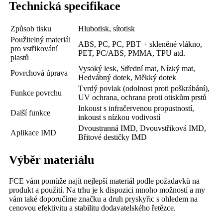
Technická specifikace
Způsob tisku
Hlubotisk, sítotisk
Použitelný materiál
ABS, PC, PC, PBT + skleněné vlákno,
pro vstřikování
PET, PC/ABS, PMMA, TPU atd.
plastů
Vysoký lesk, Střední mat, Nízký mat,
Povrchová úprava
Hedvábný dotek, Měkký dotek
Tvrdý povlak (odolnost proti poškrábání),
Funkce povrchu
UV ochrana, ochrana proti otiskům prstů
Inkoust s infračervenou propustností,
Další funkce
inkoust s nízkou vodivostí
Dvoustranná IMD, Dvouvstřiková IMD,
Aplikace IMD
Břitové destičky IMD
Výběr materiálu
FCE vám pomůže najít nejlepší materiál podle požadavků na
produkt a použití. Na trhu je k dispozici mnoho možností a my
vám také doporučíme značku a druh pryskyřic s ohledem na
cenovou efektivitu a stabilitu dodavatelského řetězce.