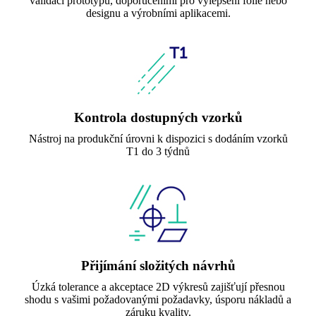
validací prototypů, doporučeními pro vylepšení fólie nebo
designu a výrobními aplikacemi.
Kontrola dostupných vzorků
Nástroj na produkční úrovni k dispozici s dodáním vzorků
T1 do 3 týdnů
Přijímání složitých návrhů
Úzká tolerance a akceptace 2D výkresů zajišťují přesnou
shodu s vašimi požadovanými požadavky, úsporu nákladů a
záruku kvality.