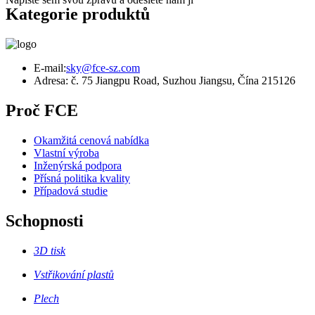
Kategorie produktů
E-mail:
sky@fce-sz.com
Adresa: č. 75 Jiangpu Road, Suzhou Jiangsu, Čína 215126
Proč FCE
Okamžitá cenová nabídka
Vlastní výroba
Inženýrská podpora
Přísná politika kvality
Případová studie
Schopnosti
3D tisk
Vstřikování plastů
Plech