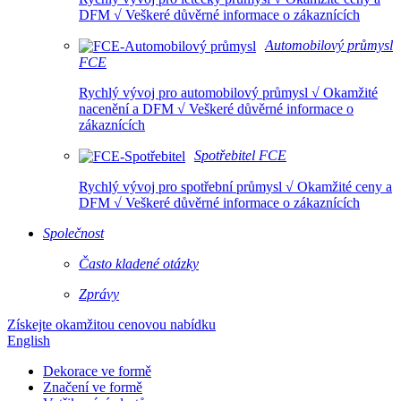
DFM √ Veškeré důvěrné informace o zákaznících
Automobilový průmysl
FCE
Rychlý vývoj pro automobilový průmysl √ Okamžité
nacenění a DFM √ Veškeré důvěrné informace o
zákaznících
Spotřebitel FCE
Rychlý vývoj pro spotřební průmysl √ Okamžité ceny a
DFM √ Veškeré důvěrné informace o zákaznících
Společnost
Často kladené otázky
Zprávy
Získejte okamžitou cenovou nabídku
English
Dekorace ve formě
Značení ve formě