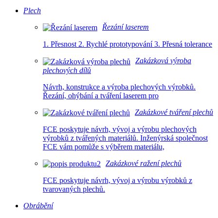
Plech
Řezání laserem
1. Přesnost 2. Rychlé prototypování 3. Přesná tolerance
Zakázková výroba
plechových dílů
Návrh, konstrukce a výroba plechových výrobků.
Řezání, ohýbání a tváření laserem pro
Zakázkové tváření plechů
FCE poskytuje návrh, vývoj a výrobu plechových
výrobků z tvářených materiálů. Inženýrská společnost
FCE vám pomůže s výběrem materiálu,
Zakázkové ražení plechů
FCE poskytuje návrh, vývoj a výrobu výrobků z
tvarovaných plechů.
Obrábění