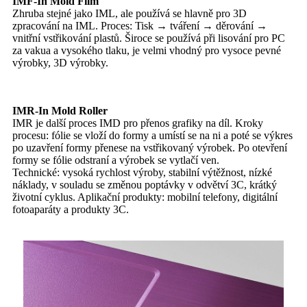
IMF-In Mold Film
Zhruba stejné jako IML, ale používá se hlavně pro 3D
zpracování na IML. Proces: Tisk → tváření → děrování →
vnitřní vstřikování plastů. Široce se používá při lisování pro PC
za vakua a vysokého tlaku, je velmi vhodný pro vysoce pevné
výrobky, 3D výrobky.
IMR-In Mold Roller
IMR je další proces IMD pro přenos grafiky na díl. Kroky
procesu: fólie se vloží do formy a umístí se na ni a poté se výkres
po uzavření formy přenese na vstřikovaný výrobek. Po otevření
formy se fólie odstraní a výrobek se vytlačí ven.
Technické: vysoká rychlost výroby, stabilní výtěžnost, nízké
náklady, v souladu se změnou poptávky v odvětví 3C, krátký
životní cyklus. Aplikační produkty: mobilní telefony, digitální
fotoaparáty a produkty 3C.