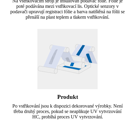
Na vstřikovacím stroji je instalován podavač fólie. Fólie je
poté podávána mezi vstřikovací lis. Optické senzory v
podavači upravují registraci fólie a barva natištěná na fólii se
přenáší na plast teplem a tlakem vstřikování.
Produkt
Po vstřikování jsou k dispozici dekorované výrobky. Není
třeba druhý proces, pokud se neaplikuje UV vytvrzování
HC, probíhá proces UV vytvrzování.