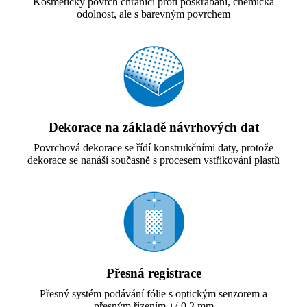
Kosmetický povrch chránící proti poškrábání, chemická
odolnost, ale s barevným povrchem
Dekorace na základě návrhových dat
Povrchová dekorace se řídí konstrukčními daty, protože
dekorace se nanáší současně s procesem vstřikování plastů
Přesná registrace
Přesný systém podávání fólie s optickým senzorem a
přesným řízením +/-0,2 mm