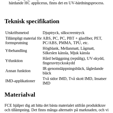
härdande HC appliceras, finns det en UV-härdningsprocess.
Teknisk specifikation
Utskriftsmetod
Djuptryck, silkscreentryck
Tillämpligt material för
ABS, PC, PC, PBT + glasfiber, PET,
formsprutning
PC/ABS, PMMA, TPU, etc.
Högblank, Mellanmatt, Lågmatt,
Ytbehandling
Silkeslen känsla, Mjuk känsla
Hård beläggning (reptålig), UV-skydd,
Ytfunktion
fingeravtrycksskydd
IR-genomsläppningsbläck, lågledande
Annan funktion
bläck
Två sidor IMD, Två skott IMD, Insatser
IMD-applikationer
IMD
Materialval
FCE hjälper dig att hitta det bästa materialet utifrån produktkrav
och tillämpning. Det finns många alternativ på marknaden, och vi