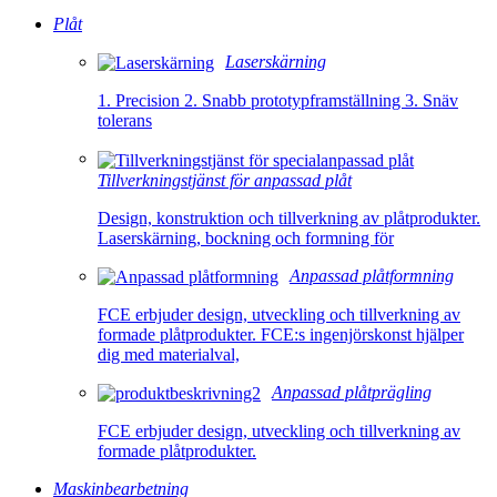
Plåt
Laserskärning
1. Precision 2. Snabb prototypframställning 3. Snäv
tolerans
Tillverkningstjänst för anpassad plåt
Design, konstruktion och tillverkning av plåtprodukter.
Laserskärning, bockning och formning för
Anpassad plåtformning
FCE erbjuder design, utveckling och tillverkning av
formade plåtprodukter. FCE:s ingenjörskonst hjälper
dig med materialval,
Anpassad plåtprägling
FCE erbjuder design, utveckling och tillverkning av
formade plåtprodukter.
Maskinbearbetning