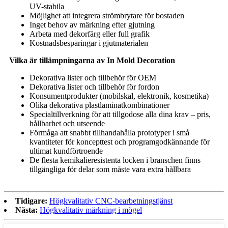
UV-stabila
Möjlighet att integrera strömbrytare för bostaden
Inget behov av märkning efter gjutning
Arbeta med dekorfärg eller full grafik
Kostnadsbesparingar i gjutmaterialen
Vilka är tillämpningarna av In Mold Decoration
Dekorativa lister och tillbehör för OEM
Dekorativa lister och tillbehör för fordon
Konsumentprodukter (mobilskal, elektronik, kosmetika)
Olika dekorativa plastlaminatkombinationer
Specialtillverkning för att tillgodose alla dina krav – pris,
hållbarhet och utseende
Förmåga att snabbt tillhandahålla prototyper i små
kvantiteter för koncepttest och programgodkännande för
ultimat kundförtroende
De flesta kemikalieresistenta locken i branschen finns
tillgängliga för delar som måste vara extra hållbara
Tidigare:
Högkvalitativ CNC-bearbetningstjänst
Nästa:
Högkvalitativ märkning i mögel