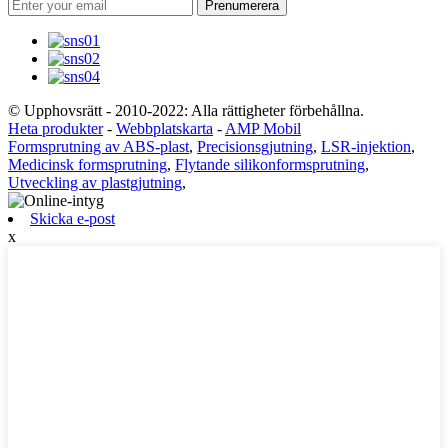
Prenumerera
© Upphovsrätt - 2010-2022: Alla rättigheter förbehållna.
Heta produkter
-
Webbplatskarta
-
AMP Mobil
Formsprutning av ABS-plast
,
Precisionsgjutning
,
LSR-injektion
,
Medicinsk formsprutning
,
Flytande silikonformsprutning
,
Utveckling av plastgjutning
,
Skicka e-post
x