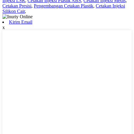
Injeksi LSR
,
Cetakan Injeksi Plastik ABS
,
Cetakan Injeksi Medis
,
Cetakan Presisi
,
Pengembangan Cetakan Plastik
,
Cetakan Injeksi
Silikon Cair
,
Kirim Email
x