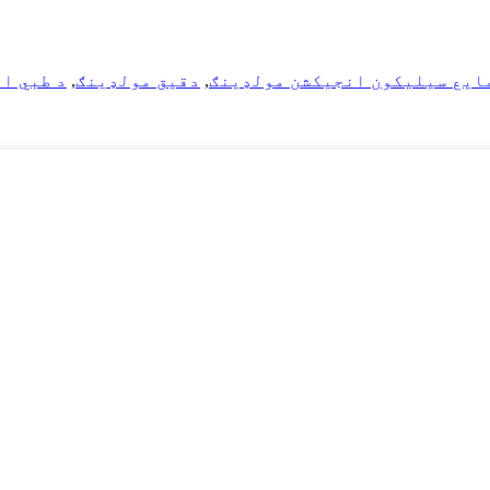
ایع سیلیکون انجیکشن مولډینګ
,
دقیق مولډینګ
,
د طبي ا