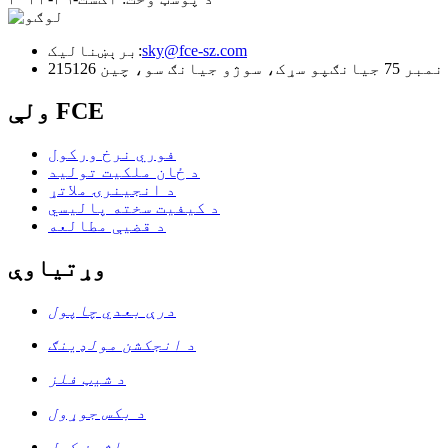
sky@fce-sz.com
برېښنالیک:
ړک، سوژو جیانګ سو، چین 215126
ولې FCE
فوري نرخ ورکول
د ځان ملکیت تولید
د انجینرۍ ملاتړ
د کیفیت سخته پالیسي
د قضیې مطالعه
وړتیاوې
درې بعدي چاپول
د انجکشن مولډینګ
د شیټ فلز
د بکس جوړول
ماشین کول