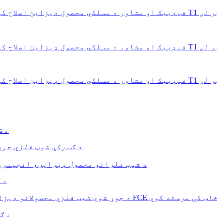
۱. دقیقیت ۲. 
د ګمرکي شیټ فلزي جوړ
د شیټ فلزاتو محصول ډیزاین، انجینري،
د 
د ګ