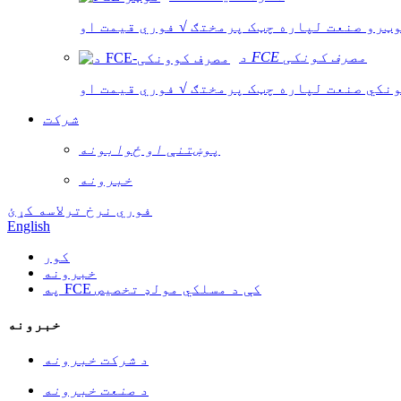
د FCE مصرف کونکی
شرکت
پوښتنې او ځوابونه
خبرونه
فوري نرخ ترلاسه کړئ
English
کور
خبرونه
په FCE کې د مسلکي مولډ تخصیص
خبرونه
د شرکت خبرونه
د صنعت خبرونه