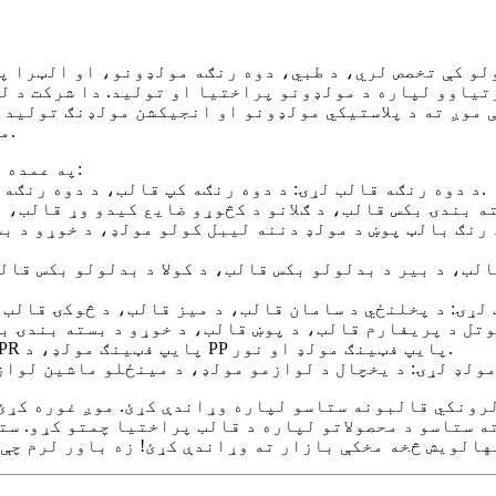
یاوو لپاره د مولډونو پراختیا او تولید. دا شرکت د لو
 موږ ته د پلاستيکي مولډونو او انجیکشن مولډنګ تولید 
مولډونو کیفیت او کیفیت ډاډمن کوي. د تولید موثر سرعت.
FCE په عمده توګه د لاندې کټګوریو د انجیکشن مولډونه تولیدوي:
۱- د دوه رنګه قالب لړۍ: د دوه رنګه کپ قالب، د دوه رنګه کاسې قالب، د چاقو دوه رنګه لاسي قالب، او داسې نور.
۷- د پایپ فټینګ مولډ لړۍ: د PVC پایپ فټینګ مولډ، د PPR پایپ فټینګ مولډ، د PP پایپ فټینګ مولډ او نور.
لرونکي قالبونه ستاسو لپاره وړاندې کړئ. موږ غوره کړئ
ه ستاسو د محصولاتو لپاره د قالب پراختیا چمتو کړو. ستا