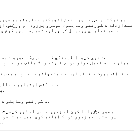
همدارنګه د کورنیو وسایلو، موټرو پرزو، او ورځني اړت
ماهر تولیدي پرسونل کې بډایه تجربه لري، کوم چې
۲- د نري دیوال لرونکي قالب لړۍ: د خوړو د بسته بندۍ بکس قالب، د ګلانو د کڅوړو ضایع کیدو وړ قالب، د آیس کریم بکس قالب، د پنیر بکس قالب، او داسې نور.
۵- د ورځني اړتیاوو د قالب لړۍ: د پخلنځي د سامان قالب، د میز قالب، د څوکۍ قالب، د کثافاتو د کڅوړې قالب، د غال قالب، او داسې نور.
۶- د بسته بندۍ د قالب لړۍ: د PET بوتل د پریفارم قالب، د پوښ قالب، د خوړو د بسته بندۍ بکس قالب، او داسې نور.
۸- د کورنیو وسایلو د مولډ لړۍ: د یخچال د لوازمو مولډ، د مینځلو ماشین لوازمو مولډ، د ایر کنډیشنر لوازمو مولډ، او داسې نور.
زموږ هڅې ادا کړئ او زموږ عالي او لوړ کیفیت 
پراختیا ته زموږ ځواک اضافه کړئ. موږ به تاسو ت
مهالویش څخه مخکې بازار ته وړاندې کړئ! زه باور لرم چې ستاسو سوداګرۍ به زموږ د همکارۍ لاندې ډیر سوکاله شي!