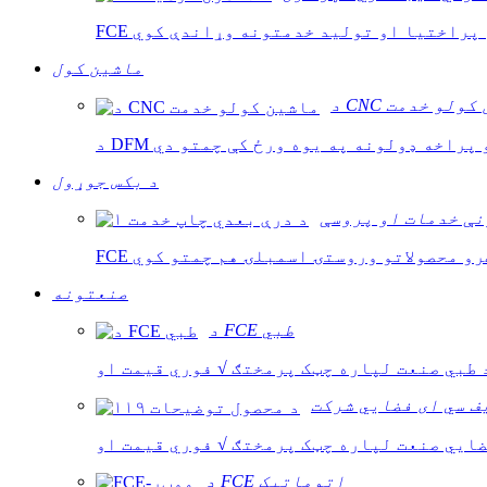
ماشین کول
اشین کولو خدمت
و پراخه ډولونه په یوه ورځ کې چمتو دي
د بکس جوړول
نې خدمات او پروسې
صنعتونه
د FCE طبي
ف سي ای فضايي شرکت
د FCE اتوماتیک