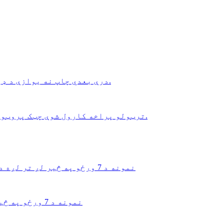
درې بعدي چاپ نه یوازې د ډیزاین چک کولو لپاره یو چټک پروټوټایپ پروسه ده بلکې د کوچني حجم ترتیب لپاره غوره انتخاب هم دی.
سټیریو لیتوګرافي (SLA) ترټولو پراخه کارول شوې چټک پروټوټایپ ټیکنالوژي ده. دا کولی شي خورا دقیق او مفصل پولیمر برخې تولید کړي.
د DFM وړیا فیډبیک او سپارښتنه د مسلکي محصول ډیزاین اصلاح کول د T1 نمونه د 7 ورځو په څیر لږ تر لږه د اعتبار بشپړ ازموینې پروسه
وړیا DFM فیډبیک او مشاور د مسلکي محصول ډیزاین اصلاح کول د مولډ فلو، میخانیکي سمولیشن T1 نمونه د 7 ورځو په څیر لږ