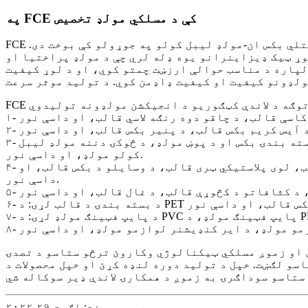
په FCE کې د مسلکي مولډ تخصیص
FCE یو شرکت دی چې د لوړ دقیق انجیکشن مولډونو په جوړولو کې تخصص لري، د طبي، دوه رنګه مولډونو، او الټرا پتلي بکس ان-مولډ لیبل کولو په جوړولو کې بوخت دی.
ړ ټیک ډیزاینرانو یوه ډله لري چې د مولډ پراختیا او
لپاره د مناسب حوالې ارزښت چمتو کوي، او د لوړ کیفیت
۳- د مولډ دننه لیبل کولو مولډ لړۍ: د رنګ بالټ مولډ او د رنګ بالټ پوښ د مولډ دننه لیبل کولو مولډ، د خوړو د بسته بندۍ بکس او د پوښ مولډ، د څوکۍ دننه مولډ لیبل
کولو مولډ، او داسې نور.
۴- د ترانسپورت د قالب لړۍ: د سبزیجاتو د بدلولو بکس قالب، د بیر د بدلولو بکس قالب، د کولا د بدلولو بکس قالب، لوی پلاستيکي ټری قالب، د وسایلو د بکس قالب، او
داسې نور.
 او زموږ مسلکي ټیکنالوژي وکاروئ ترڅو ستاسو د تصدۍ
سو لګښت. خپل د تولید دوره لنډه کړئ او خپل محصولات د
د پوسټ وخت: اګست-۲۹-۲۰۲۲