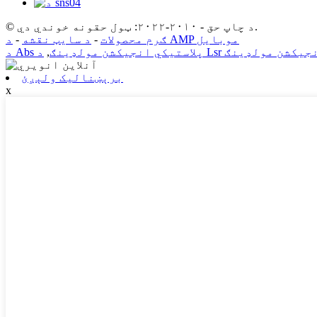
© د چاپ حق - ۲۰۱۰-۲۰۲۲: ټول حقونه خوندي دي.
د AMP موبایل
ګرم محصولات
-
د سایټ نقشه
-
نجیکشن مولډینګ
د Abs پلاستيکي انجیکشن مولډینګ
,
برېښنالیک ولېږئ
x