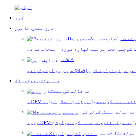
کور
درې بعدي چاپول
 خدمت
د SLA
د انجکشن مولډینګ
په قالب کې سينګار
په مولډ لیبل کولو کې
مولډینګ خدمت