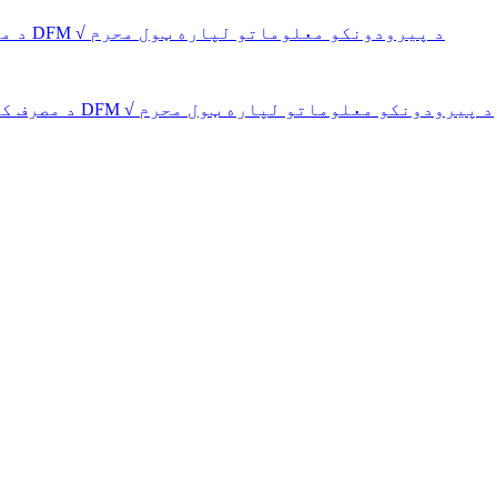
د موټرو صنعت لپاره چټک پرمختګ √ فوري قیمت او DFM √ د پیرودونکو معلوماتو لپاره ټول محرم
د مصرف کونکي صنعت لپاره چټک پرمختګ √ فوري قیمت او DFM √ د پیرودونکو معلوماتو لپاره ټول محرم