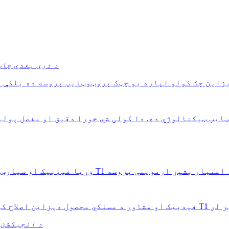
د درې بعدي چاپ
د انجیکشن 