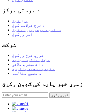
د مرستې مرکز
پیل کول
د نرخ ترلاسه کول
ستاسو د برخو پورته کول
امر ورکول
شرکت
فوري نرخ ورکول
د ځان ملکیت تولید
د انجینرۍ ملاتړ
د کیفیت سخته پالیسي
د قضیې مطالعه
زموږ خبر پاڼه کې ګډون وکړئ
ګډون وکړئ