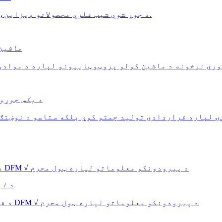
FCE د جوړ شوي شیټ فلزي محصولاتو ډیزاین، پراختیا او تولید خدمتونه وړاندې کوي.
د CNC م
 او فوري نرخونه د ماشین کولو پروټوټایپونو لپاره د مواد
د بکس جوړو
د طبي صنعت لپاره چټک پرمختګ √ فوري قیمت او DFM √ د پیرودونکو معلوماتو لپاره ټول محرم
د ای
د فضايي صنعت لپاره چټک پرمختګ √ فوري قیمت او DFM √ د پیرودونکو معلوماتو لپاره ټول محرم