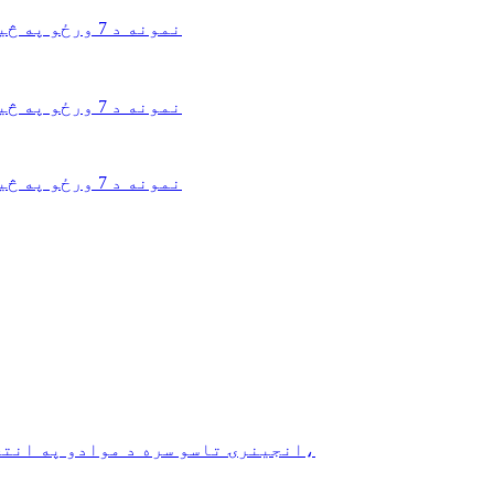
وړیا DFM فیډبیک او مشاور د مسلکي محصول ډیزاین اصلاح کول د مولډ فلو، میخانیکي سمولیشن T1 نمونه د 7 ورځو په څیر لږ
وړیا DFM فیډبیک او مشاور د مسلکي محصول ډیزاین اصلاح کول د مولډ فلو، میخانیکي سمولیشن T1 نمونه د 7 ورځو په څیر لږ
وړیا DFM فیډبیک او مشاور د مسلکي محصول ډیزاین اصلاح کول د مولډ فلو، میخانیکي سمولیشن T1 نمونه د 7 ورځو په څیر لږ
FCE د جوړ شوي شیټ فلزي محصولاتو ډیزاین، پراختیا او تولید خدمت چمتو کوي. د FCE انجینرۍ تاسو سره د موادو په انتخاب کې مرسته کوي،