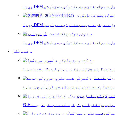
مولډینګ داخل کړئ
د اوورمولډینګ خدمت
د شیټ فلز
د لیزر پرې کول
په چټکۍ سره پروټوټایپ ۳. سخت زغم
ولو خدمت
 تولید. د لیزر پرې کول، خم کول او جوړول د
ګمرکي شیټ فلزي جوړول
مرکي شیټ فلزي مهر کول