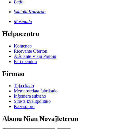
Lado
Skatola Konstruo
Maŝinado
Helpocentro
Komenco
Ricevante Oferton
Alŝutante Viajn Partojn
Fari mendon
Firmao
Tuja citado
Memposedata fabrikado
Inĝeniera subteno
Strikta kvalitpolitiko
Kazesploro
Abonu Nian Novaĵleteron