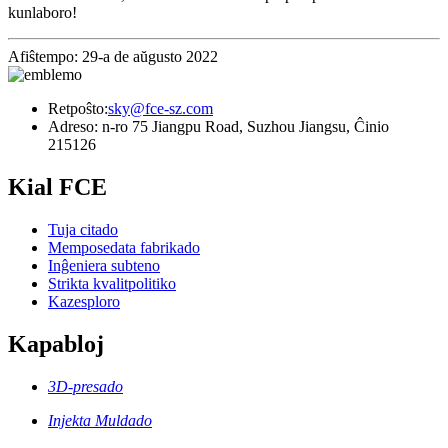
kunlaboro!
Afiŝtempo: 29-a de aŭgusto 2022
Retpoŝto:
sky@fce-sz.com
Adreso: n-ro 75 Jiangpu Road, Suzhou Jiangsu, Ĉinio
215126
Kial FCE
Tuja citado
Memposedata fabrikado
Inĝeniera subteno
Strikta kvalitpolitiko
Kazesploro
Kapabloj
3D-presado
Injekta Muldado