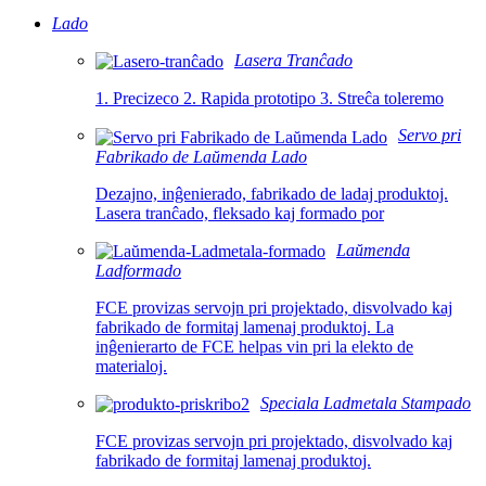
Lado
Lasera Tranĉado
1. Precizeco 2. Rapida prototipo 3. Streĉa toleremo
Servo pri
Fabrikado de Laŭmenda Lado
Dezajno, inĝenierado, fabrikado de ladaj produktoj.
Lasera tranĉado, fleksado kaj formado por
Laŭmenda
Ladformado
FCE provizas servojn pri projektado, disvolvado kaj
fabrikado de formitaj lamenaj produktoj. La
inĝenierarto de FCE helpas vin pri la elekto de
materialoj.
Speciala Ladmetala Stampado
FCE provizas servojn pri projektado, disvolvado kaj
fabrikado de formitaj lamenaj produktoj.