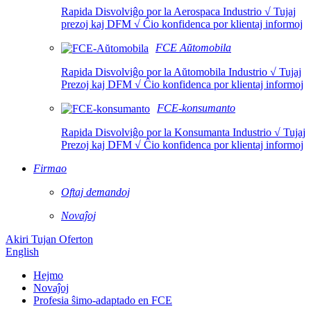
Rapida Disvolviĝo por la Aerospaca Industrio √ Tujaj
prezoj kaj DFM √ Ĉio konfidenca por klientaj informoj
FCE Aŭtomobila
Rapida Disvolviĝo por la Aŭtomobila Industrio √ Tujaj
Prezoj kaj DFM √ Ĉio konfidenca por klientaj informoj
FCE-konsumanto
Rapida Disvolviĝo por la Konsumanta Industrio √ Tujaj
Prezoj kaj DFM √ Ĉio konfidenca por klientaj informoj
Firmao
Oftaj demandoj
Novaĵoj
Akiri Tujan Oferton
English
Hejmo
Novaĵoj
Profesia ŝimo-adaptado en FCE