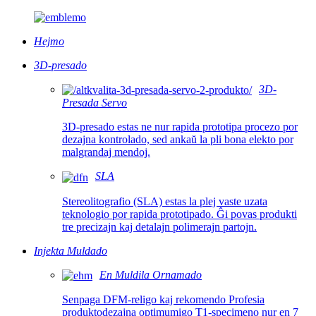
Hejmo
3D-presado
3D-
Presada Servo
3D-presado estas ne nur rapida prototipa procezo por
dezajna kontrolado, sed ankaŭ la pli bona elekto por
malgrandaj mendoj.
SLA
Stereolitografio (SLA) estas la plej vaste uzata
teknologio por rapida prototipado. Ĝi povas produkti
tre precizajn kaj detalajn polimerajn partojn.
Injekta Muldado
En Muldila Ornamado
Senpaga DFM-religo kaj rekomendo Profesia
produktodezajna optimumigo T1-specimeno nur en 7