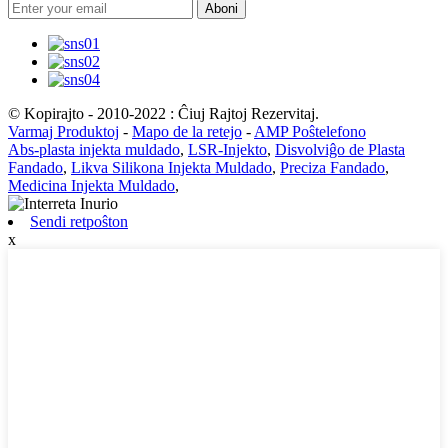
Aboni
© Kopirajto - 2010-2022 : Ĉiuj Rajtoj Rezervitaj.
Varmaj Produktoj
-
Mapo de la retejo
-
AMP Poŝtelefono
Abs-plasta injekta muldado
,
LSR-Injekto
,
Disvolviĝo de Plasta
Fandado
,
Likva Silikona Injekta Muldado
,
Preciza Fandado
,
Medicina Injekta Muldado
,
Sendi retpoŝton
x