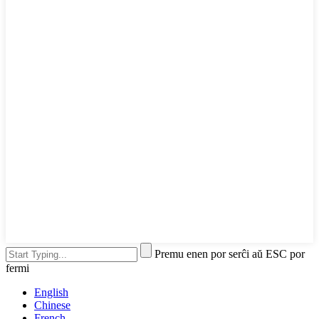
Premu enen por serĉi aŭ ESC por
fermi
English
Chinese
French