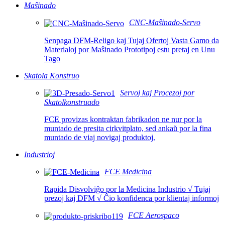
Maŝinado
CNC-Maŝinado-Servo
Senpaga DFM-Religo kaj Tujaj Ofertoj Vasta Gamo da
Materialoj por Maŝinado Prototipoj estu pretaj en Unu
Tago
Skatola Konstruo
Servoj kaj Procezoj por
Skatolkonstruado
FCE provizas kontraktan fabrikadon ne nur por la
muntado de presita cirkvitplato, sed ankaŭ por la fina
muntado de viaj novigaj produktoj.
Industrioj
FCE Medicina
Rapida Disvolviĝo por la Medicina Industrio √ Tujaj
prezoj kaj DFM √ Ĉio konfidenca por klientaj informoj
FCE Aerospaco