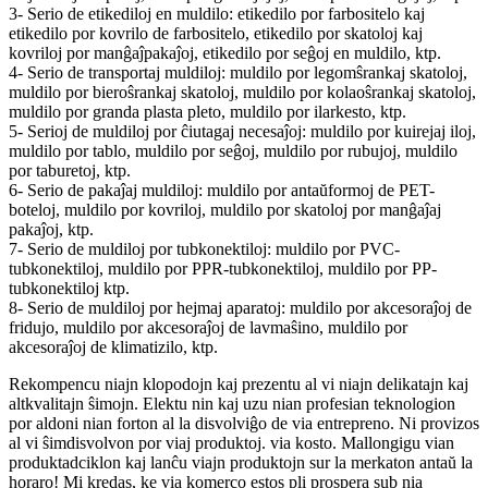
3- Serio de etikediloj en muldilo: etikedilo por farbositelo kaj
etikedilo por kovrilo de farbositelo, etikedilo por skatoloj kaj
kovriloj por manĝaĵpakaĵoj, etikedilo por seĝoj en muldilo, ktp.
4- Serio de transportaj muldiloj: muldilo por legomŝrankaj skatoloj,
muldilo por bieroŝrankaj skatoloj, muldilo por kolaoŝrankaj skatoloj,
muldilo por granda plasta pleto, muldilo por ilarkesto, ktp.
5- Serioj de muldiloj por ĉiutagaj necesaĵoj: muldilo por kuirejaj iloj,
muldilo por tablo, muldilo por seĝoj, muldilo por rubujoj, muldilo
por taburetoj, ktp.
6- Serio de pakaĵaj muldiloj: muldilo por antaŭformoj de PET-
boteloj, muldilo por kovriloj, muldilo por skatoloj por manĝaĵaj
pakaĵoj, ktp.
7- Serio de muldiloj por tubkonektiloj: muldilo por PVC-
tubkonektiloj, muldilo por PPR-tubkonektiloj, muldilo por PP-
tubkonektiloj ktp.
8- Serio de muldiloj por hejmaj aparatoj: muldilo por akcesoraĵoj de
fridujo, muldilo por akcesoraĵoj de lavmaŝino, muldilo por
akcesoraĵoj de klimatizilo, ktp.
Rekompencu niajn klopodojn kaj prezentu al vi niajn delikatajn kaj
altkvalitajn ŝimojn. Elektu nin kaj uzu nian profesian teknologion
por aldoni nian forton al la disvolviĝo de via entrepreno. Ni provizos
al vi ŝimdisvolvon por viaj produktoj. via kosto. Mallongigu vian
produktadciklon kaj lanĉu viajn produktojn sur la merkaton antaŭ la
horaro! Mi kredas, ke via komerco estos pli prospera sub nia