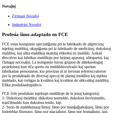
Novaĵoj
Firmaaj Novaĵoj
Industriaj Novaĵoj
Profesia ŝimo-adaptado en FCE
FCE estas kompanio specialiĝanta pri la fabrikado de altprecizaj
injektaj muldiloj, okupiĝanta pri la fabrikado de medicinaj, dukoloraj
muldiloj, kaj ultra-maldikaj skatolaj etikedoj en muldilo. Ankaŭ
disvolvas kaj fabrikas muldilojn por hejmaj aparatoj, aŭtopartoj, kaj
ĉiutagaj necesaĵoj. La kompanio havas grupon de altteknologiaj
projektistoj kun riĉa sperto en muldildisvolvado kaj spertan
fabrikadan personaron, kio provizas al ni favoran referencvaloron
por la produktado de diversaj specoj de plastaj muldiloj kaj injekta
muldado, kaj certigas la kvaliton kaj kvaliton de altkvalitaj muldiloj.
Efika produktadrapideco.
FCE ĉefe produktas injektajn muldilojn de la jenaj kategorioj:
1- Dukoloraj muldiloj: dukolora tasmuldo, dukolora bovlomuldo,
tranĉilmuldo kun dukolora tenilo, ktp.
2- Serio de maldikmuraj ŝimoj: ŝimo por manĝaĵpakaĵujoj, ŝimo por
forĵeteblaj florpotoj, ŝimo por glaciaĵujoj, ŝimo por fromaĝujoj, ktp.