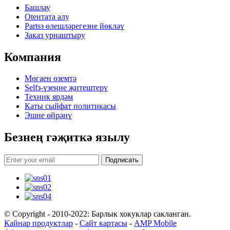
Башлау
Oteитата алу
Partsз өлешләрегезне йөкләү
Заказ урнаштыру
Компания
Мөгаен өземтә
Selfз-үзеңне җитештерү
Техник ярдәм
Каты сыйфат политикасы
Эшне өйрәнү
Безнең гәҗиткә язылу
Подписать
© Copyright - 2010-2022: Барлык хокуклар сакланган.
Кайнар продуктлар
-
Сайт картасы
-
AMP Mobile