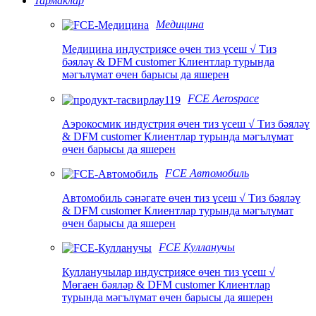
Тармаклар
Медицина
Медицина индустриясе өчен тиз үсеш √ Тиз
бәяләү & DFM customer Клиентлар турында
мәгълүмат өчен барысы да яшерен
FCE Aerospace
Аэрокосмик индустрия өчен тиз үсеш √ Тиз бәяләү
& DFM customer Клиентлар турында мәгълүмат
өчен барысы да яшерен
FCE Автомобиль
Автомобиль сәнәгате өчен тиз үсеш √ Тиз бәяләү
& DFM customer Клиентлар турында мәгълүмат
өчен барысы да яшерен
FCE Кулланучы
Кулланучылар индустриясе өчен тиз үсеш √
Мөгаен бәяләр & DFM customer Клиентлар
турында мәгълүмат өчен барысы да яшерен