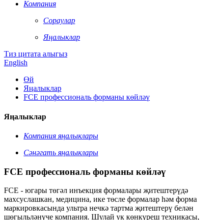
Компания
Сораулар
Яңалыклар
Тиз цитата алыгыз
English
Өй
Яңалыклар
FCE профессиональ форманы көйләү
Яңалыклар
Компания яңалыклары
Сәнәгать яңалыклары
FCE профессиональ форманы көйләү
FCE - югары төгәл инъекция формалары җитештерүдә
махсуслашкан, медицина, ике төсле формалар һәм форма
маркировкасында ультра нечкә тартма җитештерү белән
шөгыльләнүче компания. Шулай ук ​​көнкүреш техникасы,