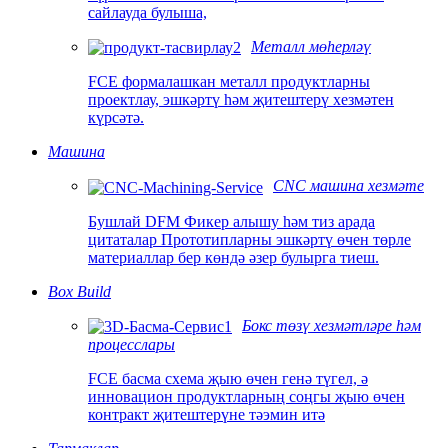
сайлауда булыша,
Металл мөһерләү
FCE формалашкан металл продуктларны
проектлау, эшкәртү һәм җитештерү хезмәтен
күрсәтә.
Машина
CNC машина хезмәте
Бушлай DFM Фикер алышу һәм тиз арада
цитаталар Прототипларны эшкәртү өчен төрле
материаллар бер көндә әзер булырга тиеш.
Box Build
Бокс төзү хезмәтләре һәм
процесслары
FCE басма схема җыю өчен генә түгел, ә
инновацион продуктларның соңгы җыю өчен
контракт җитештерүне тәэмин итә