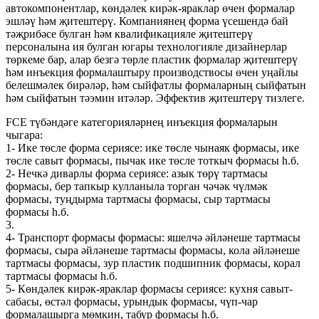
автокомпонентлар, көндәлек кирәк-яраклар өчен формалар
эшләү һәм җитештерү. Компаниянең форма үсешендә бай
тәҗрибәсе булган һәм квалификацияле җитештерү
персоналына ия булган югары технологияле дизайнерлар
төркеме бар, алар безгә төрле пластик формалар җитештерү
һәм инъекция формалаштыру производствосы өчен уңайлы
белешмәлек бирәләр, һәм сыйфатлы формаларның сыйфатын
һәм сыйфатын тәэмин итәләр. Эффектив җитештерү тизлеге.
FCE түбәндәге категорияләрнең инъекция формаларын
чыгара:
1- Ике төсле форма сериясе: ике төсле чынаяк формасы, ике
төсле савыт формасы, пычак ике төсле тоткыч формасы һ.б.
2- Нечкә диварлы форма сериясе: азык төрү тартмасы
формасы, бер тапкыр кулланыла торган чәчәк чүлмәк
формасы, туңдырма тартмасы формасы, сыр тартмасы
формасы һ.б.
3.
4- Транспорт формасы формасы: яшелчә әйләнеше тартмасы
формасы, сыра әйләнеше тартмасы формасы, кола әйләнеше
тартмасы формасы, зур пластик подшипник формасы, корал
тартмасы формасы һ.б.
5- Көндәлек кирәк-яраклар формасы сериясе: кухня савыт-
сабасы, өстәл формасы, урындык формасы, чүп-чар
формалашырга мөмкин, табур формасы һ.б.