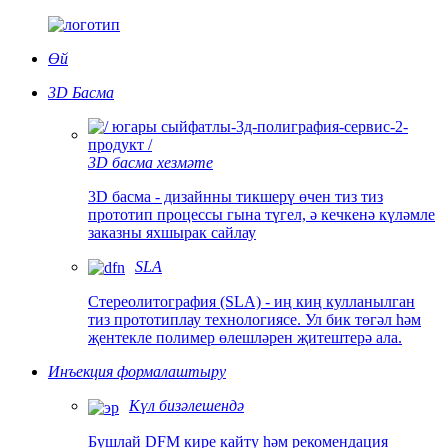
Өй
3D Басма
3D басма хезмәте
3D басма - дизайнны тикшерү өчен тиз тиз
прототип процессы гына түгел, ә кечкенә күләмле
заказны яхшырак сайлау
SLA
Стереолитография (SLA) - иң киң кулланылган
тиз прототиплау технологиясе. Ул бик төгәл һәм
җентекле полимер өлешләрен җитештерә ала.
Инъекция формалаштыру
Күл бизәлешендә
Бушлай DFM кире кайту һәм рекомендация