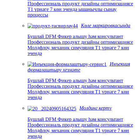
Профессиональ продукт дизайны оптимизациясе
T1 үрнәге 7 көн эчендә ышанычлы сынау
процессы
Көле маркировкасында
Бушлай DFM Фикер алышу һәм консультант
Профессиональ продукт дизайны оптимизациясе
Молдфлоу, механик симуляция T1 үрнәге 7 көн
эчендә
Инъекция
формалаштыру хезмәте
Бушлай DFM Фикер алышу һәм консультант
Профессиональ продукт дизайны оптимизациясе
Молдфлоу, механик симуляция T1 үрнәге 7 көн
эчендә
Молдинг кертү
Бушлай DFM Фикер алышу һәм консультант
Профессиональ продукт дизайны оптимизациясе
Молдфлоу, механик симуляция T1 үрнәге 7 көн
эчендә