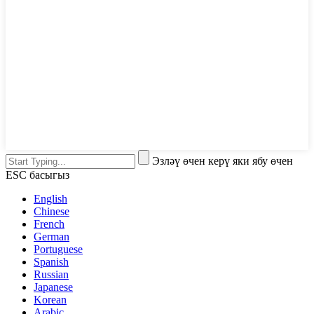
Эзләү өчен керү яки ябу өчен
ESC басыгыз
English
Chinese
French
German
Portuguese
Spanish
Russian
Japanese
Korean
Arabic