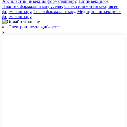
Абс пластик инъекция формалаштыру
,
Lsr инъекциясе
,
Пластик формалаштыру үсеше
,
Сыек силикон инъекциясен
формалаштыру
,
Төгәл формалаштыру
,
Медицина инъекциясе
формалаштыру
,
Электрон почта җибәрегез
x