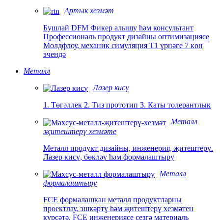
Артык хезмәт
Бушлай DFM Фикер алышу һәм консультант
Профессиональ продукт дизайны оптимизациясе
Молдфлоу, механик симуляция T1 үрнәге 7 көн
эчендә
Металл
Лазер кисү
1. Төгәллек 2. Тиз прототип 3. Каты толерантлык
Металл
җитештерү хезмәте
Металл продукт дизайны, инженерия, җитештерү.
Лазер кисү, бөкләү һәм формалаштыру
Металл
формалаштыру
FCE формалашкан металл продуктларны
проектлау, эшкәртү һәм җитештерү хезмәтен
күрсәтә. FCE инженериясе сезгә материаль