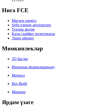
Нигә FCE
Мөгаен өземтә
Selfз-үзеңне җитештерү
Техник ярдәм
Каты сыйфат политикасы
Эшне өйрәнү
Мөмкинлекләр
3D Басма
Инъекция формалаштыру
Металл
Box Build
Машина
Ярдәм үзәге