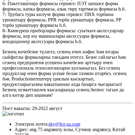
6- Пакетлаштыру формасы сериясе: ПЭТ шешәсе форма
формасы, капка формасы, азык төрү тартмасы формасы һ.б.
7- Трубага туры килүче форма сериясе: ПВХ торбаны
урнаштыру формасы, PPR торба урнаштыру формасы, PP
торба урнаштыру формасы һ.б.
8- Көнкүреш приборлары формасы: суыткыч аксессуарлар
формасы, кер юу машиналары аксессуары формасы,
кондиционер аксессуары формасы һ.б.
Безнең көчебезне түләгез, сезнең өчен нәфис һәм югары
сыйфатлы формаларны тәкъдим итегез. Безне сайлагыз һәм
сезнең предприятия үсешенә көчебезне арттыру өчен
профессиональ технологияләрне кулланыгыз. Без сезнең
продуктлар өчен форма үсеше белән тәэмин итәрбез. сезнең
бәя. Productionитештерү циклын кыскартып,
продуктларыгызны вакытыннан алда базарга чыгарыгыз!
Безнең хезмәттәшлек кысаларында сезнең бизнес тагын да
алга китәр дип ышанам!
Пост вакыты: 29-2022 август
Электрон почта:
sky@fce-sz.com
Адрес: ang 75 angзянпу юлы, Сучжоу angзянсу, Китай
215126