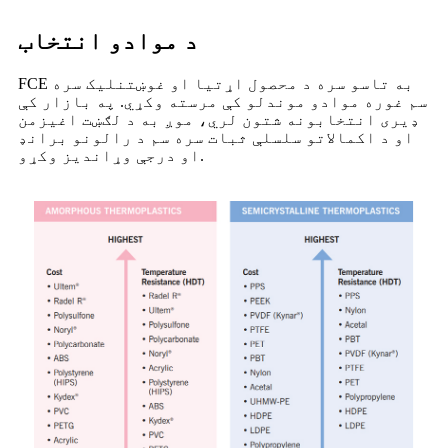
د موادو انتخاب
FCE به تاسو سره د محصول اړتیا او غوښتنلیک سره
سم غوره موادو موندلو کې مرسته وکړي. په بازار کې
ډیری انتخابونه شتون لري، موږ به د لګښت اغیزمن
او د اکمالاتو سلسلې ثبات سره سم د رالونو برانډ
او درجې وړاندیز وکړو.