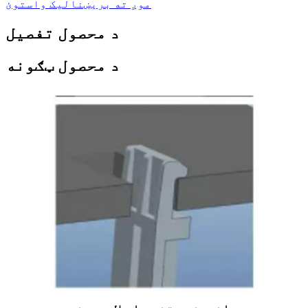
موږ ته بریښنالیک واستوئ
د محصول تفصیل
د محصول ټګونه