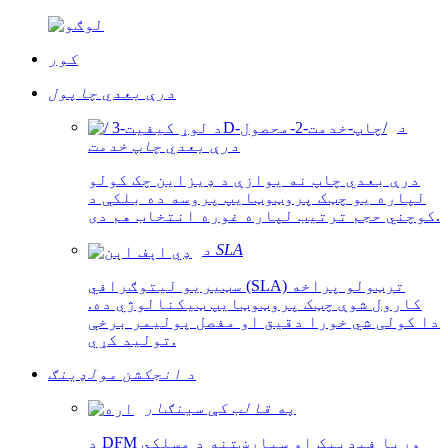
کور
درې بعدي چاپول
د
درې بعدي چاپ خدمت
درې بعدي چاپ نه یوازې د ډیزاین چک کولو
لپاره یو چټک پروټوټایپ پروسه ده بلکې د
کوچني حجم ترتیب لپاره غوره انتخاب هم دی.
د SLA
سټیریو لیتوګرافي (SLA) ترټولو پراخه
کارول شوې چټک پروټوټایپ ټیکنالوژي ده.
دا کولی شي خورا دقیق او مفصل پولیمر برخې
تولید کړي.
د انجکشن مولډینګ
په قالب کې سينګار
د DFM وړیا فیډبیک او سپارښتنه د مسلکي