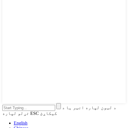
د لټون لپاره انټر یا د
تړلو لپاره ESC کیکاږئ
English