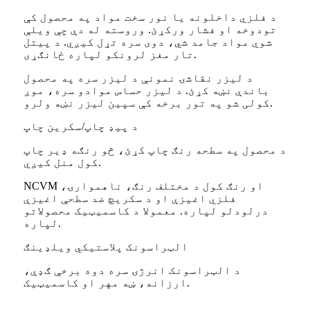
د فلزي داخلونه یا نور سخت مواد په محصول کې
تودوخه او فشار ورکړئ. وروسته له دې چې ویلې
شوي مواد جامد شي، دوی سره تړل کیږي. د پیتل
تار مغز لرونکو لپاره ځانګړی.
د لیزر نقاشۍ نمونې د لیزر سره په محصول
باندې نښه کړئ. د لیزر حساس موادو سره، موږ
کولی شو په تور برخه کې سپین لیزر نښه ولرو.
د پیډ چاپ/سکرین چاپ
د محصول په سطحه رنګ چاپ کړئ، څو رنګه ډیر چاپ
کول منل کیږي.
NCVM او رنګ کول د مختلف رنګ، ناهموارۍ،
فلزي اغیزې او د سکریچ ضد سطحې اغیزې
درلودلو لپاره. معمولا د کاسمیټیک محصولاتو
لپاره.
الټراسونک پلاستيکي ویلډینګ
د الټراسونک انرژۍ سره دوه برخې ګډې،
ارزانه، ښه مهر او کاسمیټیک.