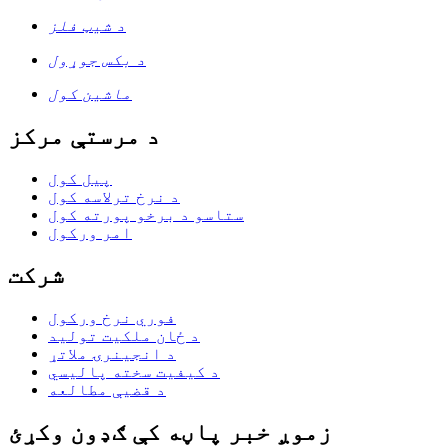
د شیټ فلز
د بکس جوړول
ماشین کول
د مرستې مرکز
پیل کول
د نرخ ترلاسه کول
ستاسو د برخو پورته کول
امر ورکول
شرکت
فوري نرخ ورکول
د ځان ملکیت تولید
د انجینرۍ ملاتړ
د کیفیت سخته پالیسي
د قضیې مطالعه
زموږ خبر پاڼه کې ګډون وکړئ