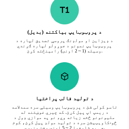
د پروټوټایپ بیاکتنه (بدیل)
د ډیزاین او مولډنګ پروسې تصدیق لپاره د
پروټوټایپ نمونو د جوړولو لپاره ګړندي
وسیله (1 ~ 2 اونۍ) رامینځته کړئ.
د تولید قالب پراختیا
تاسو کولی شئ د پروټوټایپ وسیلې سره سمدلاسه
د ریمپ اپ پیل کړئ. که چیرې غوښتنه له
ملیونونو څخه زیاته وي، نو په موازي ډول د
څو-کاویټیشن سره د تولید مولډ پیل کړئ، کوم
چې به شاوخوا 2 ~ 5 اونۍ وخت ونیسي.