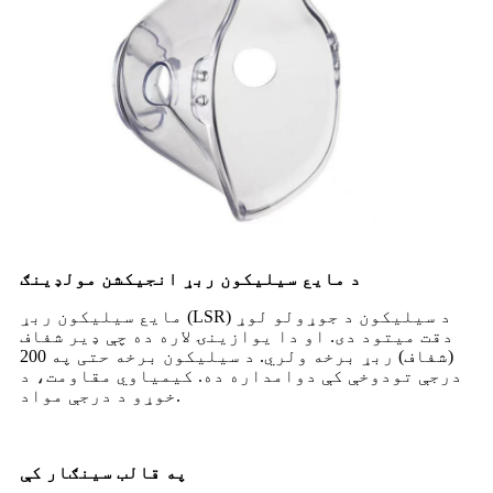
د مایع سیلیکون ربړ انجیکشن مولډینګ
مایع سیلیکون ربړ (LSR) د سیلیکون د جوړولو لوړ
دقت میتود دی. او دا یوازینۍ لاره ده چې ډیر شفاف
(شفاف) ربړ برخه ولري. د سیلیکون برخه حتی په 200
درجې تودوخې کې دوامداره ده. کیمیاوي مقاومت، د
خوړو د درجې مواد.
په قالب سينګار کې