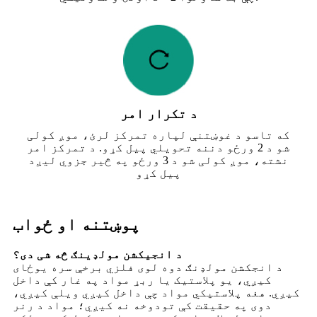
د تکرار امر
که تاسو د غوښتنې لپاره تمرکز لرئ، موږ کولی
شو د 2 ورځو دننه تحویلي پیل کړو. د تمرکز امر
نشته، موږ کولی شو د 3 ورځو په څیر جزوي لیږد
پیل کړو
پوښتنه او ځواب
د انجیکشن مولډینګ څه شی دی؟
د انجکشن مولډنګ دوه لوی فلزي برخې سره یوځای
کیږي، یو پلاستیک یا ربړ مواد په غار کې داخل
کیږي. هغه پلاستيکي مواد چې داخل کیږي ویلې کیږي،
دوی په حقیقت کې تودوخه نه کیږي؛ مواد د رنر