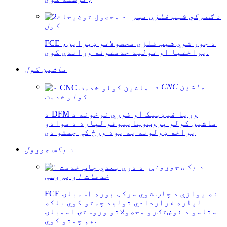
د ګمرکي شیټ فلزي مهر
کول
FCE د جوړ شوي شیټ فلزي محصولاتو ډیزاین،
پراختیا او تولید خدمتونه وړاندې کوي.
ماشین کول
د CNC ماشین
کولو خدمت
د DFM وړیا فیډبیک او فوري نرخونه د
ماشین کولو پروټوټایپونو لپاره د موادو
پراخه ډولونه په یوه ورځ کې چمتو دي
د بکس جوړول
د بکس جوړونې
خدمات او پروسې
FCE نه یوازې د چاپ شوي سرکټ بورډ اسمبلۍ
لپاره قراردادي تولید چمتو کوي بلکه
ستاسو د نوښتګرو محصولاتو وروستۍ اسمبلۍ
هم چمتو کوي.