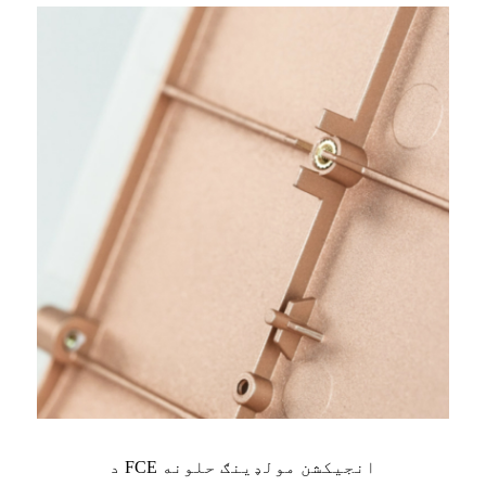
د FCE انجیکشن مولډینګ حلونه