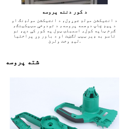
د کور دننه پروسه
د انجیکشن مولډ جوړول، د انجیکشن مولډنګ او
د پیډ چاپ دوهمه پروسه، د تودوخې سټیکینګ،
ګرم ټاپه کول، اسمبلۍ ټول په کور کې دي، نو
تاسو به ډیر ټیټ لګښت او د باور وړ پراختیا
لیډ وخت ولرئ.
شته پروسه