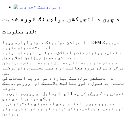
د چین د انجیکشن مولډینګ غوره خدمت
لنډ معلومات:
د انجیکشن مولډینګ حلونو لپاره وړیا DFM فیډبیک
او د متخصصینو مشوره
د تولید وړتیا، دقت، او لګښت موثریت لوړولو لپاره
د مسلکي محصول ډیزاین اصلاح کول
د مولډ فلو پرمختللی تحلیل او میخانیکي سمولیشن
ترڅو د مولډ غوره فعالیت او د عیب مخنیوي ډاډ ترلاسه
شي.
د انجیکشن مولډینګ لپاره د موادو په انتخاب کې
تخصص، په شمول د لوړ فعالیت پلاستیک او اوورمولډینګ
حلونه
چټک وسایل او پروټوټایپ، د T1 نمونې په 7 ورځو کې په
چټکۍ سره وړاندې کوي
د موټرو، طبي، الکترونیکي او مصرفي صنعتونو کې د
لوړ کیفیت، پراخیدونکي تولید لپاره غوره شوي مولډ
ډیزاین