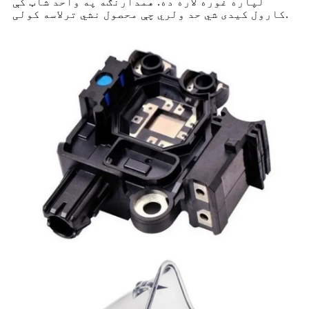
لپاره غوره لاره ده. همدارنګه په واحد شاټ کې
کارول کیدی شي حد ولري چې محصول نشي ترلاسه کولی.