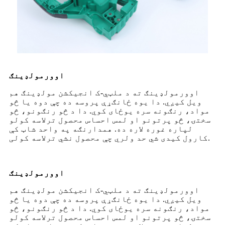
اوورمولډینګ
اوورمولډینګ ته د ملټي-ک انجیکشن مولډینګ هم
ویل کیږي. دا یوه ځانګړې پروسه ده چې دوه یا څو
مواد، رنګونه سره یوځای کوي. دا د څو رنګونو، څو
سختۍ، څو پرتونو او لمس احساس محصول ترلاسه کولو
لپاره غوره لاره ده. همدارنګه په واحد شاټ کې
کارول کیدی شي حد ولري چې محصول نشي ترلاسه کولی.
اوورمولډینګ
اوورمولډینګ ته د ملټي-ک انجیکشن مولډینګ هم
ویل کیږي. دا یوه ځانګړې پروسه ده چې دوه یا څو
مواد، رنګونه سره یوځای کوي. دا د څو رنګونو، څو
سختۍ، څو پرتونو او لمس احساس محصول ترلاسه کولو