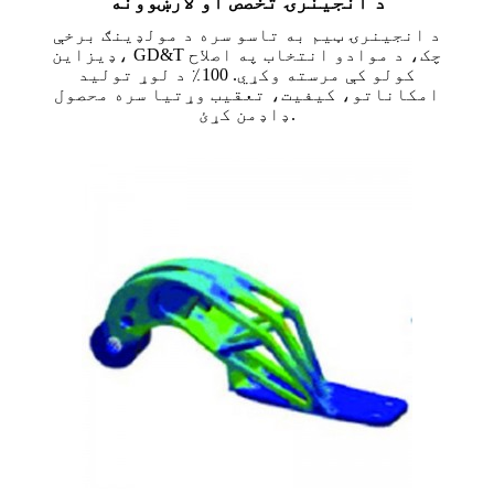
د انجینرۍ تخصص او لارښوونه
د انجینرۍ ټیم به تاسو سره د مولډینګ برخې
ډیزاین، GD&T چک، د موادو انتخاب په اصلاح
کولو کې مرسته وکړي. 100٪ د لوړ تولید
امکاناتو، کیفیت، تعقیب وړتیا سره محصول
ډاډمن کړئ.