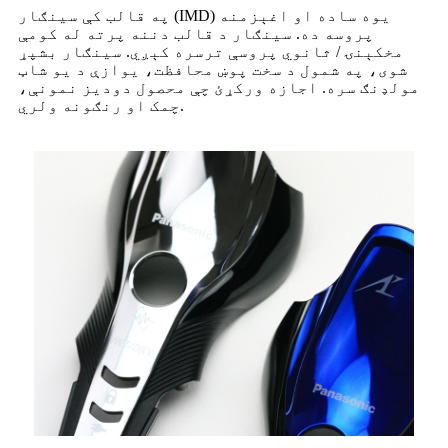
په قالب کې سينګار (IMD) يوه ساده او اغېزمنه
پروسه ده. سينګار د قالب دننه پرته له کومې
مخکېنۍ / ثانوي پروسې ترسره کېږي. سينګار بشپړ
شوی، په شمول د سخت پوښ محافظت، یوازې د یو شاټ
مولډنګ سره. اجازه ورکړئ چې محصول دودیز نمونې،
چمک او رنګونه ولري.