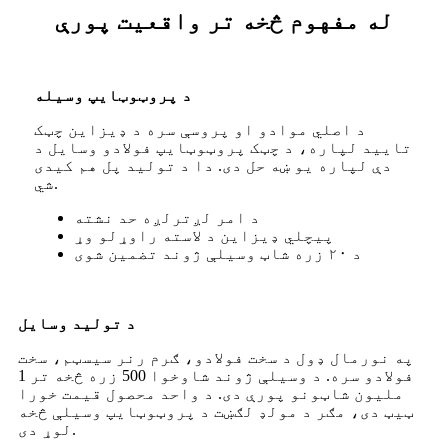
له مفهوم څخه تر واقعیت پورې
د پروټوټایپ وسیله
د اصلي موادو او پروسې سره د ډیزاین چټک
تایید لپاره، د چټک پروټوټایپ فولادو وسایل د
دې لپاره یو ښه حل دی. دا د تولید پل هم کیدی
شي.
د امر لږترلږه حد نشته
پیچلي ډیزاین د لاسته راوړلو وړ
د ۲۰ زره شاټ وسیلې ژوند تضمین شوی
د تولید وسایل
په نورمال ډول د سخت فولادو، ګرم رنر سیسټم، سخت
فولادو سره. د وسیلې ژوند شاوخوا 500 زره څخه تر 1
ملیون شاټونو پورې دی. د واحد محصول قیمت خورا
ټیټ دی، مګر د مولډ لګښت د پروټوټایپ وسیلې څخه
لوړ دی.