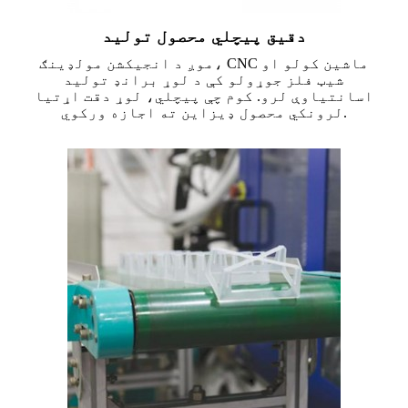
دقیق پیچلي محصول تولید
موږ د انجیکشن مولډینګ، CNC ماشین کولو او
شیټ فلز جوړولو کې د لوړ برانډ تولید
اسانتیاوې لرو. کوم چې پیچلي، لوړ دقت اړتیا
لرونکي محصول ډیزاین ته اجازه ورکوي.