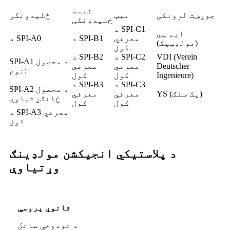
نیمه
جوړښت لرونکی
میټ
ځلیدونکی
ځلیدونکی
د SPI-C1
ایم ټي
معرفي
د SPI-B1
د SPI-A0
(مولډټیک)
کول
VDI (Verein
د SPI-C2
د SPI-B2
SPI-A1 د محصول
Deutscher
معرفي
معرفي
نوم:
Ingenieure)
کول
کول
د SPI-C3
د SPI-B3
SPI-A2 د محصول
YS (یک سنګ)
معرفي
معرفي
ځانګړتیاوې
کول
کول
د SPI-A3 معرفي
کول
د پلاستيکي انجیکشن مولډینګ
وړتیاوې
ثانوي پروسې
د تودوخې ساتل