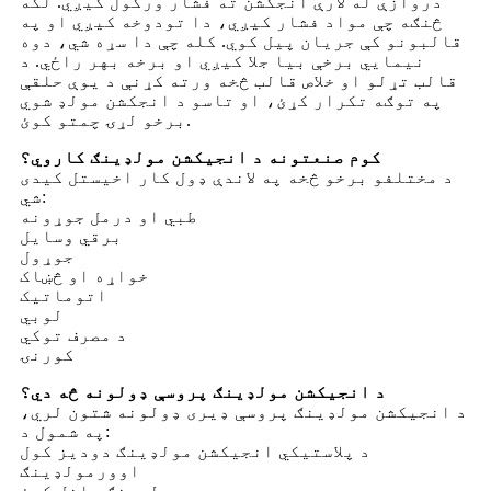
دروازې له لارې انجکشن ته فشار ورکول کیږي. لکه
څنګه چې مواد فشار کیږي، دا تودوخه کیږي او په
قالبونو کې جریان پیل کوي. کله چې دا سړه شي، دوه
نیمایي برخې بیا جلا کیږي او برخه بهر راځي. د
قالب تړلو او خلاص قالب څخه ورته کړنې د یوې حلقې
په توګه تکرار کړئ، او تاسو د انجکشن مولډ شوي
برخو لړۍ چمتو کوئ.
کوم صنعتونه د انجیکشن مولډینګ کاروي؟
د مختلفو برخو څخه په لاندې ډول کار اخیستل کیدی
شي:
طبي او درمل جوړونه
برقي وسایل
جوړول
خواړه او څښاک
اتوماتیک
لوبي
د مصرف توکي
کورنۍ
د انجیکشن مولډینګ پروسې ډولونه څه دي؟
د انجیکشن مولډینګ پروسې ډیری ډولونه شتون لري،
په شمول د:
د پلاستيکي انجیکشن مولډینګ دودیز کول
اوورمولډینګ
مولډینګ داخل کړئ