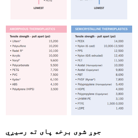
جوړ شوی برخه پای ته رسیږي