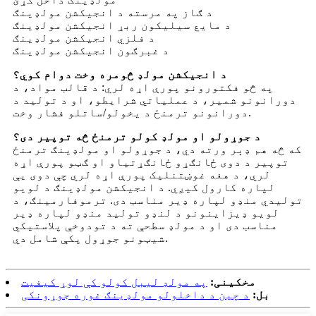
د ګاز په مرسته د انجیکشن مولډینګ
د مایع سیلیکون ربړ انجیکشن مولډینګ
د فلزي انجیکشن مولډینګ
د غبرګون انجیکشن مولډینګ
د انجیکشن مولډ څومره وخت دوام کوي؟
په څو فکتورونو پورې اړه لري: د قالب مواد، د
دورانونو شمیر، د عملیاتي شرایطو، او د تولید د
دورانونو ترمنځ د یخولو/ساتلو فشار وخت.
د جوړولو او مولډ کولو ترمنځ څه توپیر دی؟
که څه هم ډېر ورته دي، د جوړولو او مولډینګ ترمنځ
توپیر د دوی ځانګړو ځانګړتیاو او ګټو پورې اړه
لري، د هغه غوښتنلیک پورې اړه لري چې دوی یې
لپاره کارول کیږي. د انجیکشن مولډینګ د لویو
تولیدي منډو لپاره ډیر مناسب دی. ترموفارمینګ، د
لویو ډیزاینونو د لنډو تولید منډو لپاره ډیر
مناسب دی او د مولډ سطحې ته د تودوخې پلاستيکي
شیټونو جوړول پکې شامل دي.
مخکینی:
په مولډ لیبل کولو کې لوړ کیفیت
بل:
د چین د داخلولو مولډینګ غوره جوړونکی