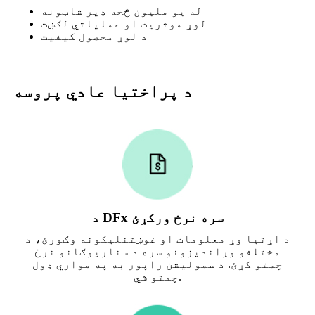
له یو ملیون څخه ډیر شاټونه
لوړ موثریت او عملیاتي لګښت
د لوړ محصول کیفیت
د پراختیا عادي پروسه
د DFx سره نرخ ورکړئ
د اړتیا وړ معلومات او غوښتنلیکونه وګورئ، د
مختلفو وړاندیزونو سره د سناریوګانو نرخ
چمتو کړئ. د سمولیشن راپور به په موازي ډول
چمتو شي.