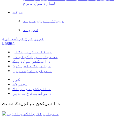
لپاره ټول محرم
شرکت
پوښتنې او ځوابونه
خبرونه
فوري نرخ ترلاسه کړئ
English
په قالب کې سينګار
په مولډ لیبل کولو کې
د انجکشن مولډینګ
مولډینګ داخل کړئ
د مولډینګ څخه ډیر
کور
محصولات
د انجکشن مولډینګ
د مولډینګ څخه ډیر
د انجیکشن مولډینګ خدمت