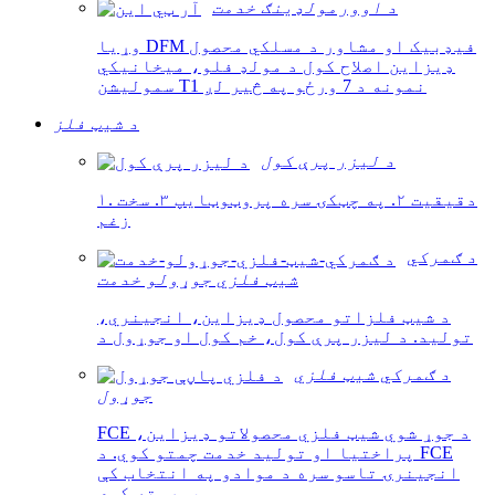
د اوورمولډینګ خدمت
وړیا DFM فیډبیک او مشاور د مسلکي محصول
ډیزاین اصلاح کول د مولډ فلو، میخانیکي
سمولیشن T1 نمونه د 7 ورځو په څیر لږ
د شیټ فلز
د لیزر پرې کول
۱. دقیقیت ۲. په چټکۍ سره پروټوټایپ ۳. سخت
زغم
د ګمرکي
شیټ فلزي جوړولو خدمت
د شیټ فلزاتو محصول ډیزاین، انجینري،
تولید. د لیزر پرې کول، خم کول او جوړول د
د ګمرکي شیټ فلزي
جوړول
FCE د جوړ شوي شیټ فلزي محصولاتو ډیزاین،
پراختیا او تولید خدمت چمتو کوي. د FCE
انجینرۍ تاسو سره د موادو په انتخاب کې
مرسته کوي،