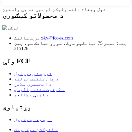
خپل پیغام دلته ولیکئ او موږ ته یې واستوئ
د محصولاتو کټګورۍ
sky@fce-sz.com
برېښنالیک:
پته: نمبر 75 جیانګپو سړک، سوژو جیانګ سو، چین
215126
ولې FCE
فوري نرخ ورکول
د ځان ملکیت تولید
د انجینرۍ ملاتړ
د کیفیت سخته پالیسي
د قضیې مطالعه
وړتیاوې
درې بعدي چاپول
د انجکشن مولډینګ