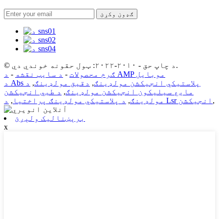
ګډون وکړئ
© د چاپ حق - ۲۰۱۰-۲۰۲۲: ټول حقونه خوندي دي.
د AMP موبایل
ګرم محصولات
-
د سایټ نقشه
-
د Abs پلاستيکي انجیکشن مولډینګ
,
دقیق مولډینګ
,
د
مایع سیلیکون انجیکشن مولډینګ
,
د طبي انجیکشن
,
د Lsr انجیکشن
مولډینګ
,
د پلاستيکي مولډینګ پراختیا
,
برېښنالیک ولېږئ
x