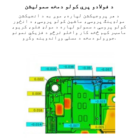
د فولادو پرې کولو دمخه سمولیشن
د هر پروجیکشن لپاره، موږ به د انجیکشن
مولډینګ پروسې، ماشین کولو پروسې، د انځور
کولو پروسې د سمولو لپاره د مولډ فلو، کریو،
ماسټر کیم څخه کار واخلو ترڅو د فزیکي نمونو
جوړولو دمخه د مسلې وړاندوینه وکړو.