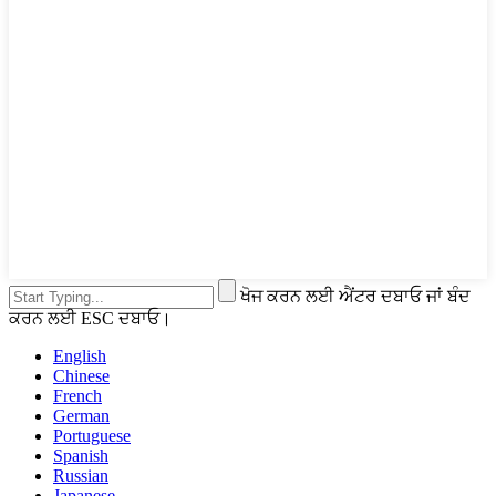
ਖੋਜ ਕਰਨ ਲਈ ਐਂਟਰ ਦਬਾਓ ਜਾਂ ਬੰਦ
ਕਰਨ ਲਈ ESC ਦਬਾਓ।
English
Chinese
French
German
Portuguese
Spanish
Russian
Japanese