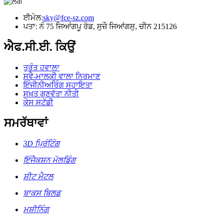
ਈਮੇਲ:
sky@fce-sz.com
ਪਤਾ: ਨੰ 75 ਜਿਆਂਗਪੂ ਰੋਡ, ਸੁਜ਼ੌ ਜਿਆਂਗਸੁ, ਚੀਨ 215126
ਐਫ.ਸੀ.ਈ. ਕਿਉਂ
ਤੁਰੰਤ ਹਵਾਲਾ
ਸਵੈ-ਮਾਲਕੀ ਵਾਲਾ ਨਿਰਮਾਣ
ਇੰਜੀਨੀਅਰਿੰਗ ਸਹਾਇਤਾ
ਸਖ਼ਤ ਗੁਣਵੱਤਾ ਨੀਤੀ
ਕੇਸ ਸਟੱਡੀ
ਸਮਰੱਥਾਵਾਂ
3D ਪ੍ਰਿੰਟਿੰਗ
ਇੰਜੈਕਸ਼ਨ ਮੋਲਡਿੰਗ
ਸ਼ੀਟ ਮੈਟਲ
ਬਾਕਸ ਬਿਲਡ
ਮਸ਼ੀਨਿੰਗ