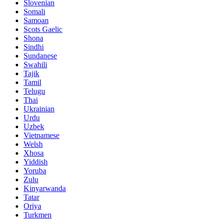
Slovenian
Somali
Samoan
Scots Gaelic
Shona
Sindhi
Sundanese
Swahili
Tajik
Tamil
Telugu
Thai
Ukrainian
Urdu
Uzbek
Vietnamese
Welsh
Xhosa
Yiddish
Yoruba
Zulu
Kinyarwanda
Tatar
Oriya
Turkmen