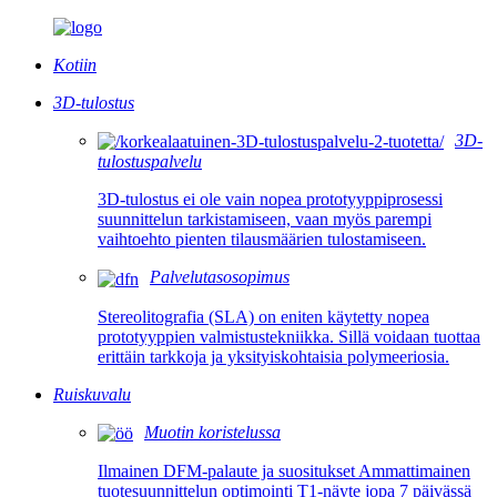
Kotiin
3D-tulostus
3D-
tulostuspalvelu
3D-tulostus ei ole vain nopea prototyyppiprosessi
suunnittelun tarkistamiseen, vaan myös parempi
vaihtoehto pienten tilausmäärien tulostamiseen.
Palvelutasosopimus
Stereolitografia (SLA) on eniten käytetty nopea
prototyyppien valmistustekniikka. Sillä voidaan tuottaa
erittäin tarkkoja ja yksityiskohtaisia ​​polymeeriosia.
Ruiskuvalu
Muotin koristelussa
Ilmainen DFM-palaute ja suositukset Ammattimainen
tuotesuunnittelun optimointi T1-näyte jopa 7 päivässä