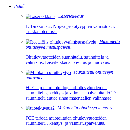
Peltiä
Laserleikkaus
1. Tarkkuus 2. Nopea prototyyppien valmistus 3.
Tiukka toleranssi
Mukautettu
ohutlevyvalmistuspalvelu
Ohutlevytuotteiden suunnittelu, suunnittelu ja
valmistus. Laserleikkaus, taivutus ja muovaus.
Mukautettu ohutlevyn
muovaus
FCE tarjoaa muotoiltujen ohutlevytuotteiden
suunnittelu-, kehitys- ja valmistuspalveluita. FCE:n
suunnittelu auttaa sinua materiaalien valinnassa,
Mukautettu ohutlevyn leimaus
FCE tarjoaa muotoiltujen ohutlevytuotteiden
suunnittelu-, kehitys- ja valmistuspalveluita.