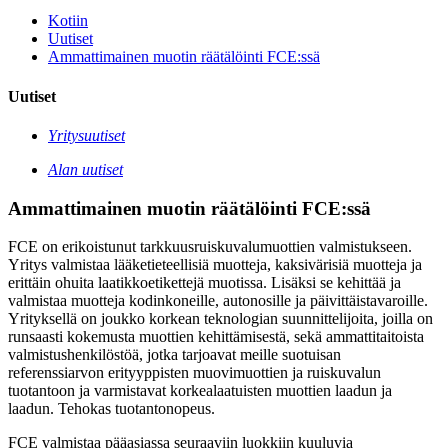
Kotiin
Uutiset
Ammattimainen muotin räätälöinti FCE:ssä
Uutiset
Yritysuutiset
Alan uutiset
Ammattimainen muotin räätälöinti FCE:ssä
FCE on erikoistunut tarkkuusruiskuvalumuottien valmistukseen.
Yritys valmistaa lääketieteellisiä muotteja, kaksivärisiä muotteja ja
erittäin ohuita laatikkoetikettejä muotissa. Lisäksi se kehittää ja
valmistaa muotteja kodinkoneille, autonosille ja päivittäistavaroille.
Yrityksellä on joukko korkean teknologian suunnittelijoita, joilla on
runsaasti kokemusta muottien kehittämisestä, sekä ammattitaitoista
valmistushenkilöstöä, jotka tarjoavat meille suotuisan
referenssiarvon erityyppisten muovimuottien ja ruiskuvalun
tuotantoon ja varmistavat korkealaatuisten muottien laadun ja
laadun. Tehokas tuotantonopeus.
FCE valmistaa pääasiassa seuraaviin luokkiin kuuluvia