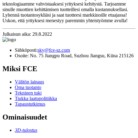
teknologiaamme vahvistaaksesi yrityksesi kehitystä. Tarjoamme
sinulle muottien kehittämisen tuotteillesi omalla kustannuksellasi.
Lyhennä tuotantosykliäsi ja saat tuotteesi markkinoille etuajassa!
Uskon, että yrityksesi menestyy paremmin yhteistyömme avulla!
Julkaisun aika: 29.8.2022
Sähköposti:
sky@fce-sz.com
Osoite: No. 75 Jiangpu Road, Suzhou Jiangsu, Kiina 215126
Miksi FCE
Välitön lainaus
Oma tuotanto
Tekninen tuki
Tiukka laatupolitiikka
Tapaustutkimus
Ominaisuudet
3D-tulostus