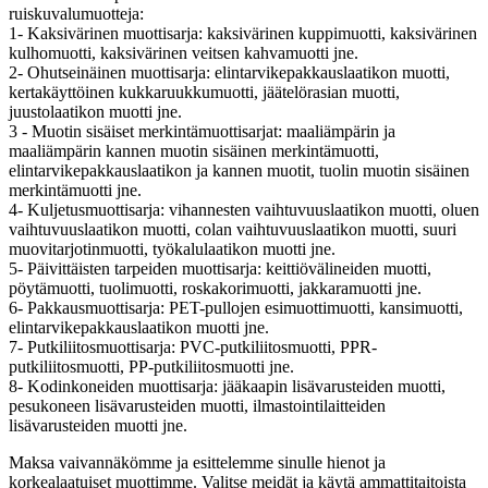
ruiskuvalumuotteja:
1- Kaksivärinen muottisarja: kaksivärinen kuppimuotti, kaksivärinen
kulhomuotti, kaksivärinen veitsen kahvamuotti jne.
2- Ohutseinäinen muottisarja: elintarvikepakkauslaatikon muotti,
kertakäyttöinen kukkaruukkumuotti, jäätelörasian muotti,
juustolaatikon muotti jne.
3 - Muotin sisäiset merkintämuottisarjat: maaliämpärin ja
maaliämpärin kannen muotin sisäinen merkintämuotti,
elintarvikepakkauslaatikon ja kannen muotit, tuolin muotin sisäinen
merkintämuotti jne.
4- Kuljetusmuottisarja: vihannesten vaihtuvuuslaatikon muotti, oluen
vaihtuvuuslaatikon muotti, colan vaihtuvuuslaatikon muotti, suuri
muovitarjotinmuotti, työkalulaatikon muotti jne.
5- Päivittäisten tarpeiden muottisarja: keittiövälineiden muotti,
pöytämuotti, tuolimuotti, roskakorimuotti, jakkaramuotti jne.
6- Pakkausmuottisarja: PET-pullojen esimuottimuotti, kansimuotti,
elintarvikepakkauslaatikon muotti jne.
7- Putkiliitosmuottisarja: PVC-putkiliitosmuotti, PPR-
putkiliitosmuotti, PP-putkiliitosmuotti jne.
8- Kodinkoneiden muottisarja: jääkaapin lisävarusteiden muotti,
pesukoneen lisävarusteiden muotti, ilmastointilaitteiden
lisävarusteiden muotti jne.
Maksa vaivannäkömme ja esittelemme sinulle hienot ja
korkealaatuiset muottimme. Valitse meidät ja käytä ammattitaitoista