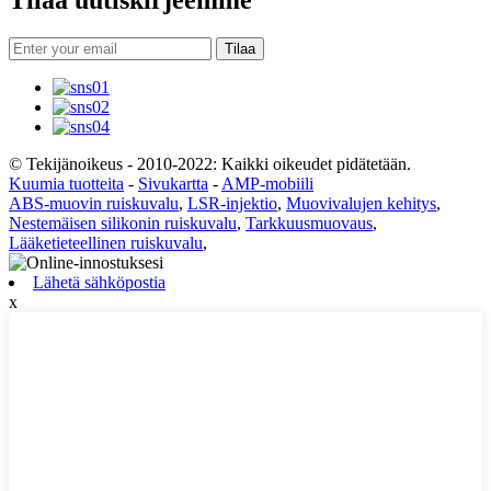
Tilaa uutiskirjeemme
Tilaa
© Tekijänoikeus - 2010-2022: Kaikki oikeudet pidätetään.
Kuumia tuotteita
-
Sivukartta
-
AMP-mobiili
ABS-muovin ruiskuvalu
,
LSR-injektio
,
Muovivalujen kehitys
,
Nestemäisen silikonin ruiskuvalu
,
Tarkkuusmuovaus
,
Lääketieteellinen ruiskuvalu
,
Lähetä sähköpostia
x