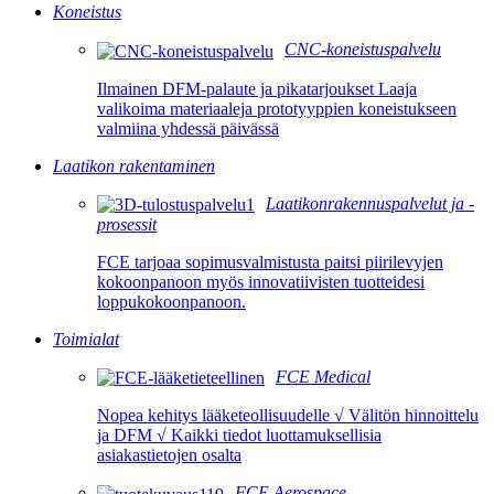
Koneistus
CNC-koneistuspalvelu
Ilmainen DFM-palaute ja pikatarjoukset Laaja
valikoima materiaaleja prototyyppien koneistukseen
valmiina yhdessä päivässä
Laatikon rakentaminen
Laatikonrakennuspalvelut ja -
prosessit
FCE tarjoaa sopimusvalmistusta paitsi piirilevyjen
kokoonpanoon myös innovatiivisten tuotteidesi
loppukokoonpanoon.
Toimialat
FCE Medical
Nopea kehitys lääketeollisuudelle √ Välitön hinnoittelu
ja DFM √ Kaikki tiedot luottamuksellisia
asiakastietojen osalta
FCE Aerospace