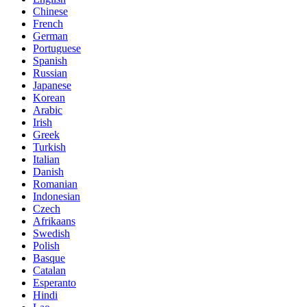
Chinese
French
German
Portuguese
Spanish
Russian
Japanese
Korean
Arabic
Irish
Greek
Turkish
Italian
Danish
Romanian
Indonesian
Czech
Afrikaans
Swedish
Polish
Basque
Catalan
Esperanto
Hindi