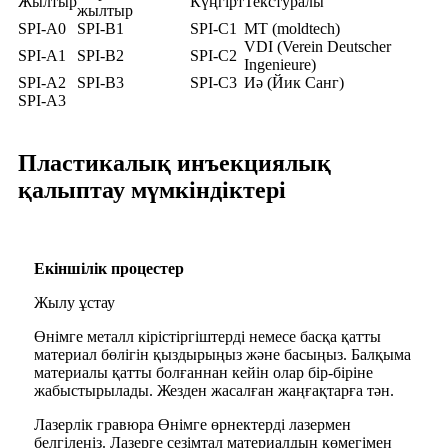
Жылтыр
Күңгірт
Текстуралы
жылтыр
SPI-A0
SPI-B1
SPI-C1
MT (moldtech)
VDI (Verein Deutscher
SPI-A1
SPI-B2
SPI-C2
Ingenieure)
SPI-A2
SPI-B3
SPI-C3
Иә (Йик Санг)
SPI-A3
Пластикалық инъекциялық
қалыптау мүмкіндіктері
Екіншілік процестер
Жылу ұстау
Өнімге металл кірістіргіштерді немесе басқа қатты
материал бөлігін қыздырыңыз және басыңыз. Балқыма
материалы қатты болғаннан кейін олар бір-біріне
жабыстырылады. Жезден жасалған жаңғақтарға тән.
Лазерлік гравюра Өнімге өрнектерді лазермен
белгілеңіз. Лазерге сезімтал материалдың көмегімен