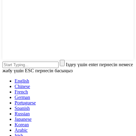
Іздеу үшін enter пернесін немесе
жабу үшін ESC пернесін басыңыз
English
Chinese
French
German
Portuguese
Spanish
Russian
Japanese
Korean
Arabic
Irish