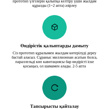
прототип үлгілерін қалыпқа келтіру үшін жылдам
құралды (1~2 апта) әзірлеу
Өндірістік қалыптарды дамыту
Сіз прототип құралымен жылдам көтерілуді дереу
бастай аласыз. Сұраныс миллионнан асатын болса,
параллельді көп кавитациясы бар өндірісті іске
қосыңыз, ол шамамен алады. 2-5 апта
Тапсырысты қайталау