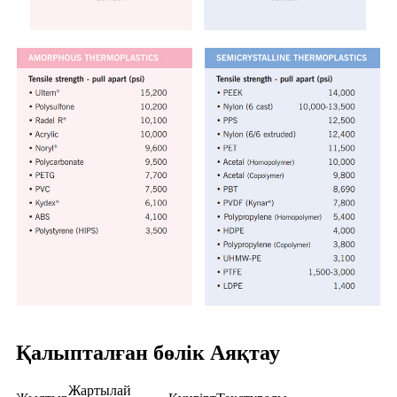
Қалыпталған бөлік Аяқтау
Жартылай