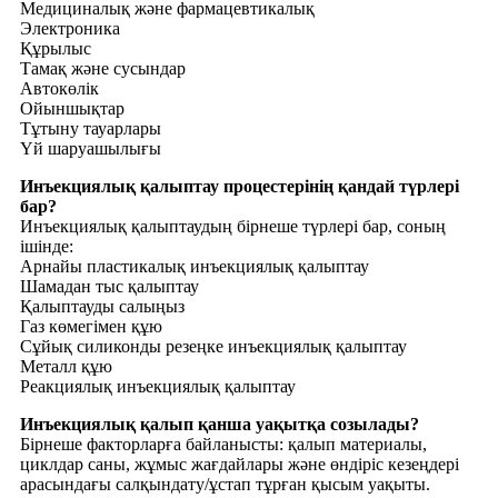
Медициналық және фармацевтикалық
Электроника
Құрылыс
Тамақ және сусындар
Автокөлік
Ойыншықтар
Тұтыну тауарлары
Үй шаруашылығы
Инъекциялық қалыптау процестерінің қандай түрлері
бар?
Инъекциялық қалыптаудың бірнеше түрлері бар, соның
ішінде:
Арнайы пластикалық инъекциялық қалыптау
Шамадан тыс қалыптау
Қалыптауды салыңыз
Газ көмегімен құю
Сұйық силиконды резеңке инъекциялық қалыптау
Металл құю
Реакциялық инъекциялық қалыптау
Инъекциялық қалып қанша уақытқа созылады?
Бірнеше факторларға байланысты: қалып материалы,
циклдар саны, жұмыс жағдайлары және өндіріс кезеңдері
арасындағы салқындату/ұстап тұрған қысым уақыты.