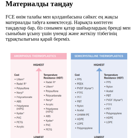
Материалды таңдау
FCE өнім талабы мен қолданбасына сәйкес ең жақсы
материалды табуға көмектеседі. Нарықта көптеген
таңдаулар бар, біз сонымен қатар шайырлардың бренді мен
сыныбын ұсыну үшін үнемді және жеткізу тізбегінің
тұрақтылығына қарай береміз.