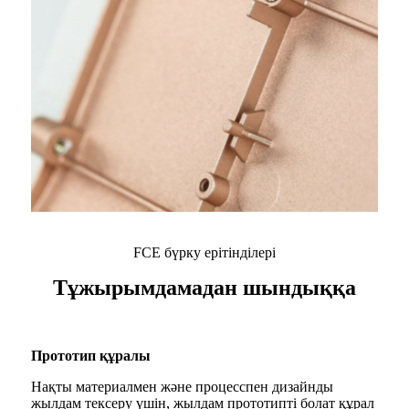
FCE бүрку ерітінділері
Тұжырымдамадан шындыққа
Прототип құралы
Нақты материалмен және процесспен дизайнды
жылдам тексеру үшін, жылдам прототипті болат құрал