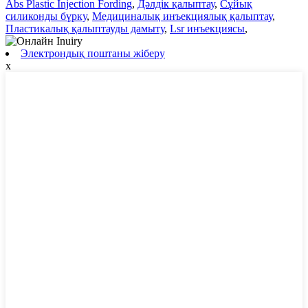
Abs Plastic Injection Fording
,
Дәлдік қалыптау
,
Сұйық
силиконды бүрку
,
Медициналық инъекциялық қалыптау
,
Пластикалық қалыптауды дамыту
,
Lsr инъекциясы
,
Электрондық поштаны жіберу
x