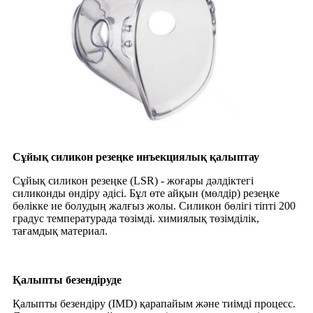
Сұйық силикон резеңке инъекциялық қалыптау
Сұйық силикон резеңке (LSR) - жоғары дәлдіктегі
силиконды өндіру әдісі. Бұл өте айқын (мөлдір) резеңке
бөлікке ие болудың жалғыз жолы. Силикон бөлігі тіпті 200
градус температурада төзімді. химиялық төзімділік,
тағамдық материал.
Қалыпты безендіруде
Қалыпты безендіру (IMD) қарапайым және тиімді процесс.