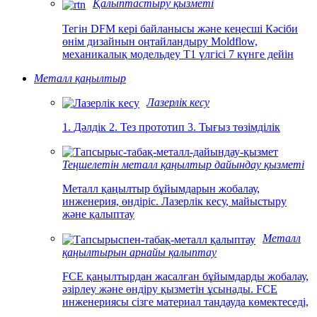
Қалыптастыру қызметі
Тегін DFM кері байланысы және кеңесші Кәсіби
өнім дизайнын оңтайландыру Moldflow,
механикалық модельдеу T1 үлгісі 7 күнге дейін
Металл қаңылтыр
Лазерлік кесу
1. Дәлдік 2. Тез прототип 3. Тығыз төзімділік
Теңшелетін металл қаңылтыр дайындау қызметі
Металл қаңылтыр бұйымдарын жобалау,
инженерия, өндіріс. Лазерлік кесу, майыстыру
және қалыптау
Металл
қаңылтырын арнайы қалыптау
FCE қаңылтырдан жасалған бұйымдарды жобалау,
әзірлеу және өндіру қызметін ұсынады. FCE
инженериясы сізге материал таңдауда көмектеседі,