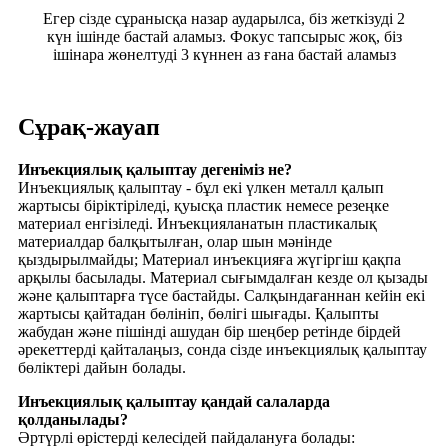
Егер сізде сұранысқа назар аударылса, біз жеткізуді 2
күн ішінде бастай аламыз. Фокус тапсырыс жоқ, біз
ішінара жөнелтуді 3 күннен аз ғана бастай аламыз
Сұрақ-жауап
Инъекциялық қалыптау дегеніміз не?
Инъекциялық қалыптау - бұл екі үлкен металл қалып
жартысы біріктіріледі, қуысқа пластик немесе резеңке
материал енгізіледі. Инъекцияланатын пластикалық
материалдар балқытылған, олар шын мәнінде
қыздырылмайды; Материал инъекцияға жүгіргіш қақпа
арқылы басылады. Материал сығымдалған кезде ол қызады
және қалыптарға түсе бастайды. Салқындағаннан кейін екі
жартысы қайтадан бөлініп, бөлігі шығады. Қалыпты
жабудан және пішінді ашудан бір шеңбер ретінде бірдей
әрекеттерді қайталаңыз, сонда сізде инъекциялық қалыптау
бөліктері дайын болады.
Инъекциялық қалыптау қандай салаларда
қолданылады?
Әртүрлі өрістерді келесідей пайдалануға болады: