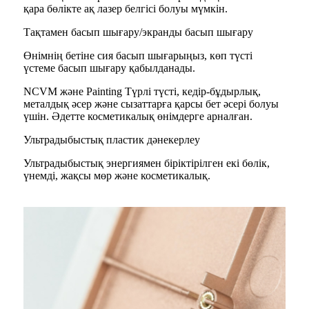
қара бөлікте ақ лазер белгісі болуы мүмкін.
Тақтамен басып шығару/экранды басып шығару
Өнімнің бетіне сия басып шығарыңыз, көп түсті
үстеме басып шығару қабылданады.
NCVM және Painting Түрлі түсті, кедір-бұдырлық,
металдық әсер және сызаттарға қарсы бет әсері болуы
үшін. Әдетте косметикалық өнімдерге арналған.
Ультрадыбыстық пластик дәнекерлеу
Ультрадыбыстық энергиямен біріктірілген екі бөлік,
үнемді, жақсы мөр және косметикалық.