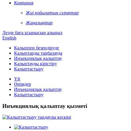
Компания
Жиі қойылатын сұрақтар
Жаңалықтар
Лезде баға ұсынысын алыңыз
English
Қалыппен безендіруде
Қалыптарды таңбалауда
Инъекциялық қалыптау
Қалыптауды кірістіру
Қалыптастыру
Үй
Өнімдер
Инъекциялық қалыптау
Қалыптастыру
Инъекциялық қалыптау қызметі