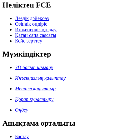
Неліктен FCE
Лездік дәйексөз
Өзіндік өндіріс
Инженерлік қолдау
Қатаң сапа саясаты
Кейс зерттеу
Мүмкіндіктер
3D басып шығару
Инъекциялық қалыптау
Металл қаңылтыр
Қорап құрастыру
Өңдеу
Анықтама орталығы
Бастау