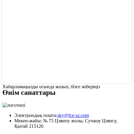
Хабарламаңызды осында жазып, бізге жіберіңіз
Өнім санаттары
Электрондық пошта:
sky@fce-sz.com
Мекен-жайы: № 75 Цзянпу жолы, Сучжоу Цзянсу,
Қытай 215126