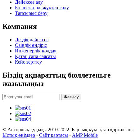
Дәйексөз алу
Бөлшектерді жүктеп салу
Тапсырыс беру
Компания
Лездік дәйексөз
Өзіндік өндіріс
Инженерлік қолдау
Қатаң сапа саясаты
Кейс зерттеу
Біздің ақпараттық бюллетеньге
жазылыңыз
Жазылу
© Авторлық құқық - 2010-2022: Барлық құқықтар қорғалған.
Ыстық өнімдер
-
Сайт картасы
-
AMP Mobile