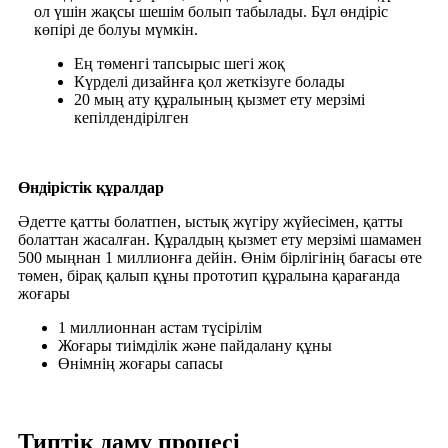
ол үшін жақсы шешім болып табылады. Бұл өндіріс
көпірі де болуы мүмкін.
Ең төменгі тапсырыс шегі жоқ
Күрделі дизайнға қол жеткізуге болады
20 мың ату құралының қызмет ету мерзімі
кепілдендірілген
Өндірістік құралдар
Әдетте қатты болатпен, ыстық жүгіру жүйесімен, қатты
болаттан жасалған. Құралдың қызмет ету мерзімі шамамен
500 мыңнан 1 миллионға дейін. Өнім бірлігінің бағасы өте
төмен, бірақ қалып құны прототип құралына қарағанда
жоғары
1 миллионнан астам түсірілім
Жоғары тиімділік және пайдалану құны
Өнімнің жоғары сапасы
Типтік даму процесі