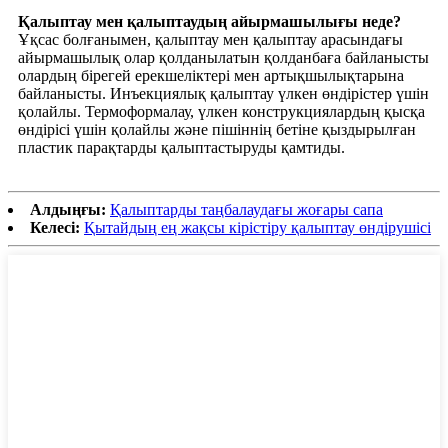
Қалыптау мен қалыптаудың айырмашылығы неде?
Ұқсас болғанымен, қалыптау мен қалыптау арасындағы
айырмашылық олар қолданылатын қолданбаға байланысты
олардың бірегей ерекшеліктері мен артықшылықтарына
байланысты. Инъекциялық қалыптау үлкен өндірістер үшін
қолайлы. Термоформалау, үлкен конструкциялардың қысқа
өндірісі үшін қолайлы және пішіннің бетіне қыздырылған
пластик парақтарды қалыптастыруды қамтиды.
Алдыңғы:
Қалыптарды таңбалаудағы жоғары сапа
Келесі:
Қытайдың ең жақсы кірістіру қалыптау өндірушісі