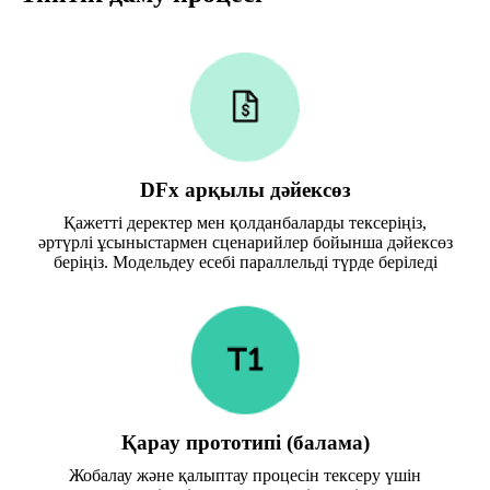
DFx арқылы дәйексөз
Қажетті деректер мен қолданбаларды тексеріңіз,
әртүрлі ұсыныстармен сценарийлер бойынша дәйексөз
беріңіз. Модельдеу есебі параллельді түрде беріледі
Қарау прототипі (балама)
Жобалау және қалыптау процесін тексеру үшін