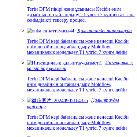
Тегін DFM пікірі және ұсынысы Кәсіби өнім
дизайнын оңтайландыру T1 үлгісі 7 күннен аз ғана
сенімділікті тексеру процесі
Қалыптарды таңбалауда
Тегін DFM кері байланысы және кеңесші Кәсіби
өнім дизайнын оңтайландыру Moldflow,
механикалық модельдеу T1 үлгісі 7 күнге дейін
Инъекциялық
қалыптау қызметі
Тегін DFM кері байланысы және кеңесші Кәсіби
өнім дизайнын оңтайландыру Moldflow,
механикалық модельдеу T1 үлгісі 7 күнге дейін
Қалыптауды
кірістіру
Тегін DFM кері байланысы және кеңесші Кәсіби
өнім дизайнын оңтайландыру Moldflow,
механикалық модельдеу T1 үлгісі 7 күнге дейін