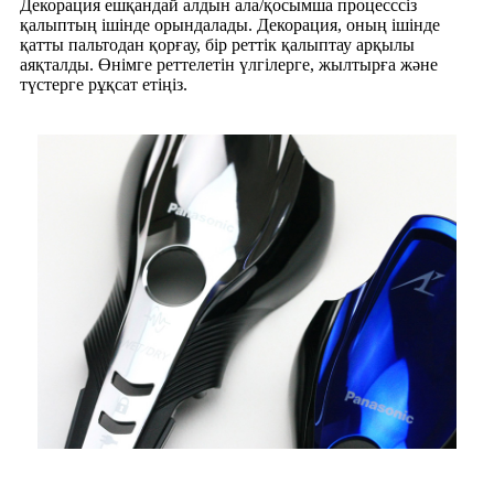
Декорация ешқандай алдын ала/қосымша процесссіз
қалыптың ішінде орындалады. Декорация, оның ішінде
қатты пальтодан қорғау, бір реттік қалыптау арқылы
аяқталды. Өнімге реттелетін үлгілерге, жылтырға және
түстерге рұқсат етіңіз.