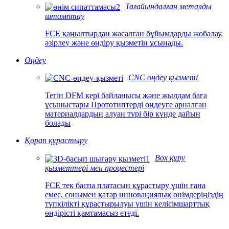
Тағайындалған металды
штамптау
FCE қаңылтырдан жасалған бұйымдарды жобалау,
әзірлеу және өндіру қызметін ұсынады.
Өңдеу
CNC өңдеу қызметі
Тегін DFM кері байланысы және жылдам баға
ұсыныстары Прототиптерді өңдеуге арналған
материалдардың алуан түрі бір күнде дайын
болады
Қорап құрастыру
Box құру
қызметтері мен процестері
FCE тек баспа платасын құрастыру үшін ғана
емес, сонымен қатар инновациялық өнімдеріңіздің
түпкілікті құрастырылуы үшін келісімшарттық
өндірісті қамтамасыз етеді.