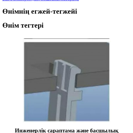
Өнімнің егжей-тегжейі
Өнім тегтері
Инженерлік сараптама және басшылық