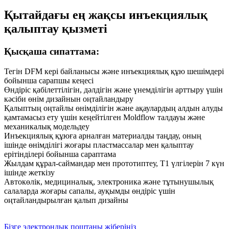
Қытайдағы ең жақсы инъекциялық
қалыптау қызметі
Қысқаша сипаттама:
Тегін DFM кері байланысы және инъекциялық құю шешімдері
бойынша сарапшы кеңесі
Өндіріс қабілеттілігін, дәлдігін және үнемділігін арттыру үшін
кәсіби өнім дизайнын оңтайландыру
Қалыптың оңтайлы өнімділігін және ақаулардың алдын алуды
қамтамасыз ету үшін кеңейтілген Moldflow талдауы және
механикалық модельдеу
Инъекциялық құюға арналған материалды таңдау, оның
ішінде өнімділігі жоғары пластмассалар мен қалыптау
ерітінділері бойынша сараптама
Жылдам құрал-саймандар мен прототиптеу, T1 үлгілерін 7 күн
ішінде жеткізу
Автокөлік, медициналық, электроника және тұтынушылық
салаларда жоғары сапалы, ауқымды өндіріс үшін
оңтайландырылған қалып дизайны
Бізге электрондық поштаны жіберіңіз