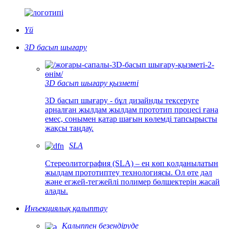
Үй
3D басып шығару
3D басып шығару қызметі
3D басып шығару - бұл дизайнды тексеруге
арналған жылдам жылдам прототип процесі ғана
емес, сонымен қатар шағын көлемді тапсырысты
жақсы таңдау.
SLA
Стереолитография (SLA) – ең көп қолданылатын
жылдам прототиптеу технологиясы. Ол өте дәл
және егжей-тегжейлі полимер бөлшектерін жасай
алады.
Инъекциялық қалыптау
Қалыппен безендіруде