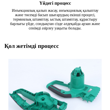
Үйдегі процесс
Инъекциялық қалып жасау, инъекциялық қалыптау
және төсемді басып шығарудың екінші процесі,
термиялық штамптау, ыстық штамптау, құрастыру
барлығы үйде, сондықтан сізде әлдеқайда арзан және
сенімді әзірлеу уақыты болады.
Қол жетімді процесс