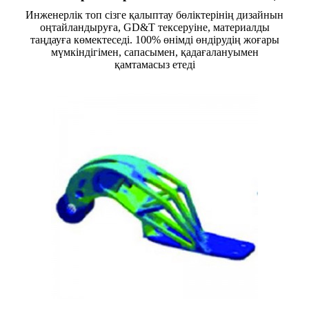
Инженерлік топ сізге қалыптау бөліктерінің дизайнын
оңтайландыруға, GD&T тексеруіне, материалды
таңдауға көмектеседі. 100% өнімді өндірудің жоғары
мүмкіндігімен, сапасымен, қадағалануымен
қамтамасыз етеді