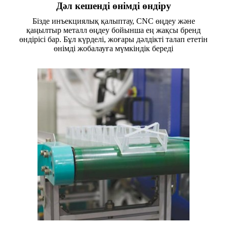
Дәл кешенді өнімді өндіру
Бізде инъекциялық қалыптау, CNC өңдеу және
қаңылтыр металл өңдеу бойынша ең жақсы бренд
өндірісі бар. Бұл күрделі, жоғары дәлдікті талап ететін
өнімді жобалауға мүмкіндік береді