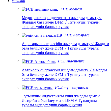
салалар
FCE Medical
Медициналық индустрияны жылдам дамыту √
Жылдам баға және DFM √ Тұтынушы туралы
ақпарат үшін барлық құпия
FCE Aerospace
Аэроғарыш өнеркәсібін жылдам дамыту √ Жылдам
баға белгілеу және DFM √ Тұтынушы туралы
ақпарат үшін барлық құпия
FCE Automotive
Автокөлік өнеркәсібін жылдам дамыту √ Жылдам
баға белгілеу және DFM √ Тұтынушы туралы
ақпарат үшін барлық құпия
FCE тұтынушысы
Тұтынушы индустриясы үшін жылдам даму √
Лезде баға белгілеу және DFM √ Тұтынушы
туралы ақпарат үшін барлық құпия