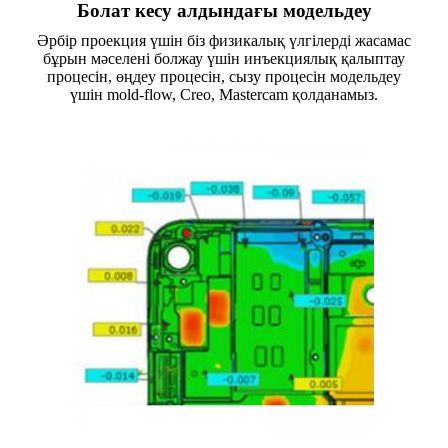
Болат кесу алдындағы модельдеу
Әрбір проекция үшін біз физикалық үлгілерді жасамас
бұрын мәселені болжау үшін инъекциялық қалыптау
процесін, өңдеу процесін, сызу процесін модельдеу
үшін mold-flow, Creo, Mastercam қолданамыз.