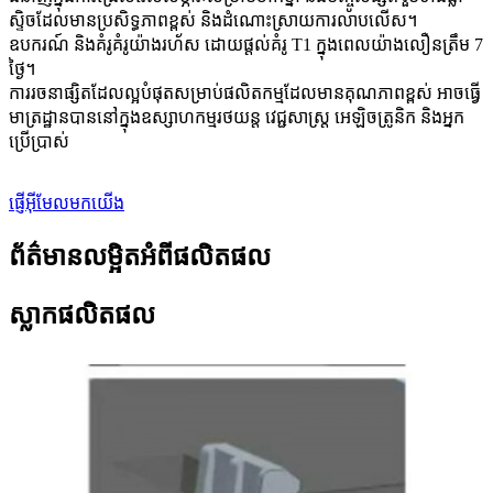
ស្ទិចដែលមានប្រសិទ្ធភាពខ្ពស់ និងដំណោះស្រាយការលាបលើស។
ឧបករណ៍ និង​គំរូ​គំរូ​យ៉ាង​រហ័ស ដោយ​ផ្តល់​គំរូ T1 ក្នុង​ពេល​យ៉ាង​លឿន​ត្រឹម 7
ថ្ងៃ។
ការរចនាផ្សិតដែលល្អបំផុតសម្រាប់ផលិតកម្មដែលមានគុណភាពខ្ពស់ អាចធ្វើ
មាត្រដ្ឋានបាននៅក្នុងឧស្សាហកម្មរថយន្ត វេជ្ជសាស្ត្រ អេឡិចត្រូនិក និងអ្នក
ប្រើប្រាស់
ផ្ញើអ៊ីមែលមកយើង
ព័ត៌មានលម្អិតអំពីផលិតផល
ស្លាកផលិតផល