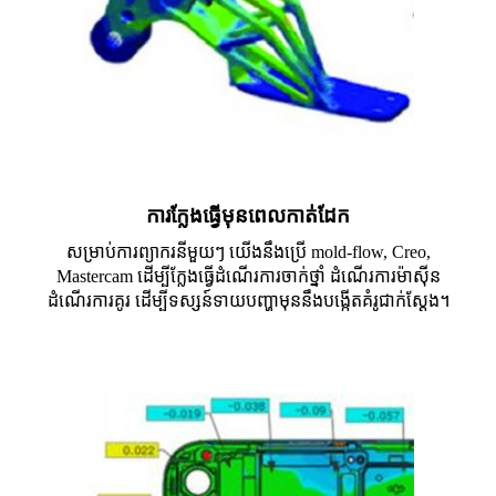
ការក្លែងធ្វើមុនពេលកាត់ដែក
សម្រាប់ការព្យាករនីមួយៗ យើងនឹងប្រើ mold-flow, Creo,
Mastercam ដើម្បីក្លែងធ្វើដំណើរការចាក់ថ្នាំ ដំណើរការម៉ាស៊ីន
ដំណើរការគូរ ដើម្បីទស្សន៍ទាយបញ្ហាមុននឹងបង្កើតគំរូជាក់ស្តែង។