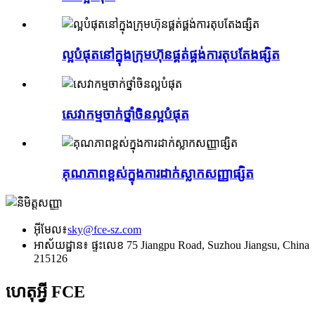
ល្អបំផុតនៅក្នុងក្រុមហ៊ុនផ្គត់ផ្គង់ការតុបតែងផ្សិត
សេវាកម្មចាក់ថ្នាំចិនល្អបំផុត
គុណភាពខ្ពស់ក្នុងការដាក់ស្លាកសញ្ញាផ្សិត
អ៊ីមែល៖
sky@fce-sz.com
អាស័យដ្ឋាន៖ ផ្ទះលេខ 75 Jiangpu Road, Suzhou Jiangsu, China
215126
ហេតុអ្វី FCE