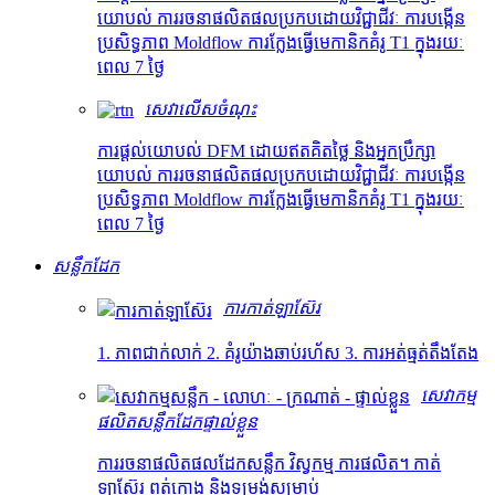
យោបល់ ការរចនាផលិតផលប្រកបដោយវិជ្ជាជីវៈ ការបង្កើន
ប្រសិទ្ធភាព Moldflow ការក្លែងធ្វើមេកានិកគំរូ T1 ក្នុងរយៈ
ពេល 7 ថ្ងៃ
សេវា​លើស​ចំណុះ
ការផ្តល់យោបល់ DFM ដោយឥតគិតថ្លៃ និងអ្នកប្រឹក្សា
យោបល់ ការរចនាផលិតផលប្រកបដោយវិជ្ជាជីវៈ ការបង្កើន
ប្រសិទ្ធភាព Moldflow ការក្លែងធ្វើមេកានិកគំរូ T1 ក្នុងរយៈ
ពេល 7 ថ្ងៃ
សន្លឹកដែក
ការកាត់ឡាស៊ែរ
1. ភាពជាក់លាក់ 2. គំរូយ៉ាងឆាប់រហ័ស 3. ការអត់ធ្មត់តឹងតែង
សេវាកម្ម
ផលិតសន្លឹកដែកផ្ទាល់ខ្លួន
ការរចនាផលិតផលដែកសន្លឹក វិស្វកម្ម ការផលិត។ កាត់
ឡាស៊ែរ ពត់កោង និងទម្រង់សម្រាប់