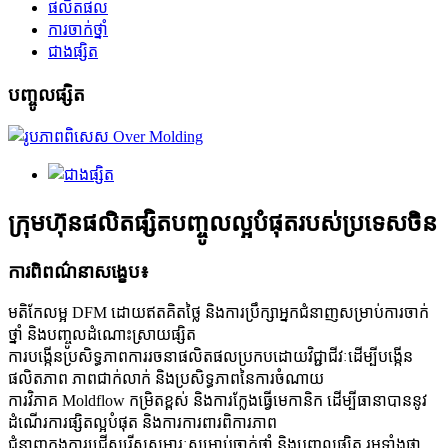
ផលិតផល
ការចាក់ថ្នាំ
ជាងផ្សិត
បញ្ចូលផ្សិត
ក្រុមហ៊ុនផលិតផ្សិតបញ្ចូលល្អបំផុតរបស់ប្រទេសចិន
ការពិពណ៌នាសង្ខេប៖
មតិកែលម្អ DFM ដោយឥតគិតថ្លៃ និងការប្រឹក្សាអ្នកជំនាញសម្រាប់ការចាក់
ថ្នាំ និងបញ្ចូលដំណោះស្រាយផ្សិត
ការបង្កើនប្រសិទ្ធភាពការរចនាផលិតផលប្រកបដោយវិជ្ជាជីវៈដើម្បីបង្កើន
ផលិតភាព ភាពជាក់លាក់ និងប្រសិទ្ធភាពនៃការចំណាយ
ការវិភាគ Moldflow កម្រិតខ្ពស់ និងការក្លែងធ្វើមេកានិក ដើម្បីធានាបាននូវ
ដំណើរការផ្សិតល្អបំផុត និងការការពារពិការភាព
ជំនាញក្នុងការជ្រើសរើសសម្ភារៈសម្រាប់ចាក់ថ្នាំ និងបញ្ចូលផ្សិត រួមទាំងផ្លា