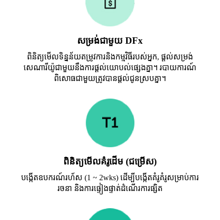
សម្រង់ជាមួយ DFx
ពិនិត្យ​មើល​ទិន្នន័យ​តម្រូវ​ការ​និង​កម្មវិធី​របស់​អ្នក​, ផ្តល់​សម្រង់​
សេណារីយ៉ូ​ជាមួយ​នឹង​ការ​ផ្ដល់​យោបល់​ផ្សេង​គ្នា​។ របាយការណ៍
ពិសោធជាមួយត្រូវបានផ្តល់ជូនស្របគ្នា។
ពិនិត្យមើលគំរូដើម (ជម្រើស)
បង្កើតឧបករណ៍រហ័ស (1 ~ 2wks) ដើម្បីបង្កើតគំរូគំរូសម្រាប់ការ
រចនា និងការផ្ទៀងផ្ទាត់ដំណើរការផ្សិត