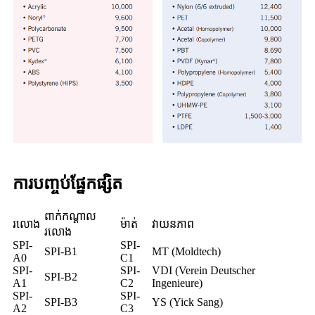
ការបញ្ចប់ផ្នែកផ្សិត
ពាក់កណ្តាល
រលោង
ម៉ាត់
វាយនភាព
រលោង
SPI-
SPI-
SPI-B1
MT (Moldtech)
A0
C1
SPI-
SPI-
VDI (Verein Deutscher
SPI-B2
A1
C2
Ingenieure)
SPI-
SPI-
SPI-B3
YS (Yick Sang)
A2
C3