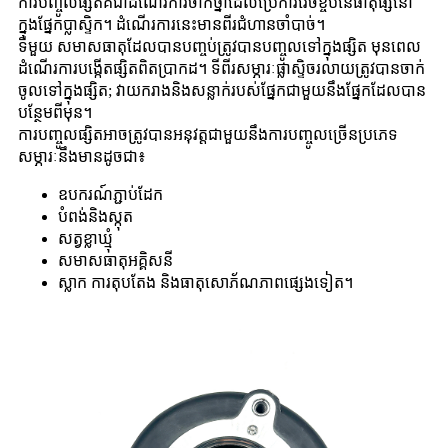
ការបញ្ចូលផ្សិតគឺជាដំណើរការចាក់ថ្នាំដែលប្រើការវេចខ្ចប់នៃធាតុផ្សំនៅ
ក្នុងផ្នែកប្លាស្ទិក។ ដំណើរការនេះមានពីរជំហានចាំបាច់។
ទីមួយ សមាសធាតុដែលបានបញ្ចប់ត្រូវបានបញ្ចូលទៅក្នុងផ្សិត មុនពេល
ដំណើរការបង្កើតផ្សិតពិតប្រាកដ។ ទីពីរសម្ភារៈផ្លាស្ទិចរលាយត្រូវបានចាក់
ចូលទៅក្នុងផ្សិត; វា​យក​រាង​និង​សន្លាក់​របស់​ផ្នែក​ជាមួយ​នឹង​ផ្នែក​ដែល​បាន​
បន្ថែម​ពីមុន។
ការបញ្ចូលផ្សិតអាចត្រូវបានអនុវត្តជាមួយនឹងការបញ្ចូលច្រើនប្រភេទ
សម្ភារៈនឹងមានដូចជា៖
ឧបករណ៍ភ្ជាប់ដែក
បំពង់និងស្កុត
សត្វខ្លាឃ្មុំ
សមាសធាតុអគ្គិសនី
ស្លាក ការតុបតែង និងធាតុសោភ័ណភាពផ្សេងទៀត។