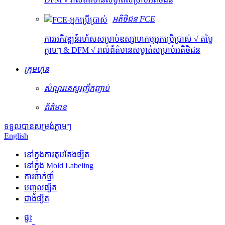
អតិថិជន FCE
ការអភិវឌ្ឍន៍រហ័សសម្រាប់ឧស្សាហកម្មអ្នកប្រើប្រាស់ √ តម្លៃ
ភ្លាមៗ & DFM √ រាល់ព័ត៌មានសម្ងាត់សម្រាប់អតិថិជន
ក្រុមហ៊ុន
សំណួរគេសួរញឹកញាប់
ព័ត៌មាន
ទទួលបានសម្រង់ភ្លាមៗ
English
នៅក្នុងការតុបតែងផ្សិត
នៅក្នុង Mold Labeling
ការចាក់ថ្នាំ
បញ្ចូលផ្សិត
ជាងផ្សិត
ផ្ទះ