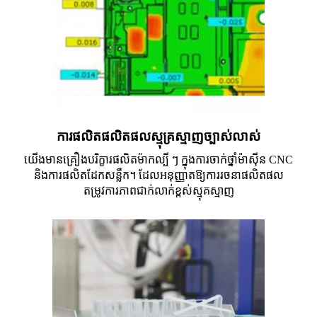
ការផលិតផលិតផលស្មុគ្រស្មាញច្បាស់លាស់
យើងមានគ្រឿងបរិក្ខារផលិតម៉ាកល្បី ៗ ក្នុងការចាក់ថ្នាំម៉ាស៊ីន CNC
និងការផលិតដែកសន្លឹក។ ដែលអនុញ្ញាតឱ្យការរចនាផលិតផល
តម្រូវការភាពជាក់លាក់ខ្ពស់ស្មុគស្មាញ