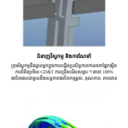
ជំនាញវិស្វកម្ម និងការណែនាំ
ក្រុមវិស្វកម្មនឹងជួយអ្នកក្នុងការបង្កើនប្រសិទ្ធភាពការរចនាផ្នែកផ្សិត
ការពិនិត្យមើល GD&T ការជ្រើសរើសសម្ភារៈ។ ធានា 100%
ផលិតផលជាមួយនឹងលទ្ធភាពផលិតកម្មខ្ពស់, គុណភាព, តាមដាន