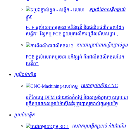
ទម្រង់ដែកសន្លឹកផ្ទាល់
ខ្លួន
FCE ផ្តល់សេវាកម្មរចនា អភិវឌ្ឍន៍ និងផលិតផលិតផលដែក
សន្លឹក។ វិស្វកម្ម FCE ជួយអ្នកលើការជ្រើសរើសសម្ភារៈ,
ការបោះត្រាដែកសន្លឹកផ្ទាល់ខ្លួន
FCE ផ្តល់សេវាកម្មរចនា អភិវឌ្ឍន៍ និងផលិតផលិតផលដែក
សន្លឹក។
គ្រឿងម៉ាស៊ីន
សេវាកម្មម៉ាស៊ីន CNC
មតិកែលម្អ DFM ដោយឥតគិតថ្លៃ និងសម្រង់ភ្លាមៗ សម្ភារៈជា
ច្រើនប្រភេទសម្រាប់ម៉ាស៊ីនគំរូត្រូវបានរួចរាល់ក្នុងមួយថ្ងៃ
ប្រអប់បង្កើត
សេវាកម្មបង្កើតប្រអប់ និងដំណើរ