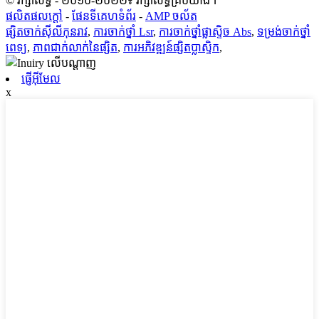
© រក្សាសិទ្ធិ - ២០១០-២០២២៖ រក្សាសិទ្ធិគ្រប់យ៉ាង។
ផលិតផលក្តៅ
-
ផែនទីគេហទំព័រ
-
AMP ចល័ត
ផ្សិតចាក់ស៊ីលីកុនរាវ
,
ការចាក់ថ្នាំ Lsr
,
ការចាក់ថ្នាំផ្លាស្ទិច Abs
,
ទម្រង់ចាក់ថ្នាំ
ពេទ្យ
,
ភាពជាក់លាក់នៃផ្សិត
,
ការអភិវឌ្ឍន៍ផ្សិតប្លាស្ទិក
,
ផ្ញើអ៊ីមែល
x