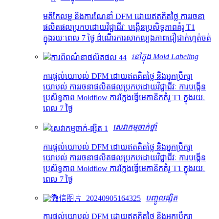
មតិកែលម្អ និងការណែនាំ DFM ដោយឥតគិតថ្លៃ ការរចនា
ផលិតផលប្រកបដោយវិជ្ជាជីវៈ បង្កើនប្រសិទ្ធភាពគំរូ T1
ក្នុងរយៈពេល 7 ថ្ងៃ ដំណើរការសាកល្បងភាពជឿជាក់ហ្មត់ចត់
នៅក្នុង Mold Labeling
ការផ្តល់យោបល់ DFM ដោយឥតគិតថ្លៃ និងអ្នកប្រឹក្សា
យោបល់ ការរចនាផលិតផលប្រកបដោយវិជ្ជាជីវៈ ការបង្កើន
ប្រសិទ្ធភាព Moldflow ការក្លែងធ្វើមេកានិកគំរូ T1 ក្នុងរយៈ
ពេល 7 ថ្ងៃ
សេវាកម្មចាក់ថ្នាំ
ការផ្តល់យោបល់ DFM ដោយឥតគិតថ្លៃ និងអ្នកប្រឹក្សា
យោបល់ ការរចនាផលិតផលប្រកបដោយវិជ្ជាជីវៈ ការបង្កើន
ប្រសិទ្ធភាព Moldflow ការក្លែងធ្វើមេកានិកគំរូ T1 ក្នុងរយៈ
ពេល 7 ថ្ងៃ
បញ្ចូលផ្សិត
ការផ្តល់យោបល់ DFM ដោយឥតគិតថ្លៃ និងអ្នកប្រឹក្សា