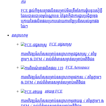
ការ
FCE ផ្តល់កិច្ចសន្យាផលិតសម្រាប់មិនត្រឹមតែការផ្គុំបន្ទះសៀគ្វី
ដែលបានបោះពុម្ពប៉ុណ្ណោះទេ ប៉ុន្តែវាក៏ជាការជួបប្រជុំគ្នាចុង
ក្រោយនៃផលិតផលប្រកបដោយភាពច្នៃប្រឌិតរបស់អ្នកផង
ដែរ។
ឧស្សាហកម្ម
FCE វេជ្ជសាស្ត្រ
ការអភិវឌ្ឍន៍រហ័សសម្រាប់ឧស្សាហកម្មវេជ្ជសាស្ត្រ √ តម្លៃ
ភ្លាមៗ & DFM √ រាល់ព័ត៌មានសម្ងាត់សម្រាប់អតិថិជន
FCE Aerospace
ការអភិវឌ្ឍន៍រហ័សសម្រាប់ឧស្សាហកម្មអវកាស √ តម្លៃភ្លាមៗ
& DFM √ រាល់ព័ត៌មានសម្ងាត់សម្រាប់អតិថិជន
រថយន្ត FCE
ការអភិវឌ្ឍន៍រហ័សសម្រាប់ឧស្សាហកម្មរថយន្ត √ តម្លៃភ្លាមៗ &
DFM √ រាល់ព័ត៌មានសម្ងាត់សម្រាប់អតិថិជន