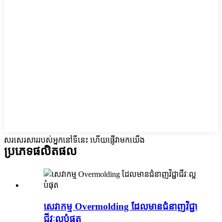
សរសេរសាររបស់អ្នកនៅទីនេះ ហើយផ្ញើវាមកយើង
ប្រភេទផលិតផល
សេវាកម្ម Overmolding ដែលមានជំនាញវិជ្ជា
ជីវៈល្អបំផុត