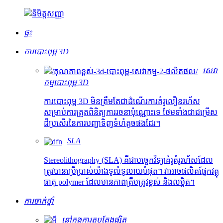
ផ្ទះ
ការបោះពុម្ព 3D
សេវា
កម្មបោះពុម្ព 3D
ការបោះពុម្ព 3D មិនត្រឹមតែជាដំណើរការគំរូលឿនរហ័ស
សម្រាប់ការត្រួតពិនិត្យការរចនាប៉ុណ្ណោះទេ ថែមទាំងជាជម្រើស
ដ៏ប្រសើរនៃការបញ្ជាទិញទំហំតូចផងដែរ។
SLA
Stereolithography (SLA) គឺជាបច្ចេកវិទ្យាគំរូគំរូរហ័សដែល
ត្រូវបានប្រើប្រាស់យ៉ាងទូលំទូលាយបំផុត។ វាអាចផលិតផ្នែកវត្ថុ
ធាតុ polymer ដែលមានភាពត្រឹមត្រូវខ្ពស់ និងលម្អិត។
ការចាក់ថ្នាំ
នៅក្នុងការតុបតែងផ្សិត