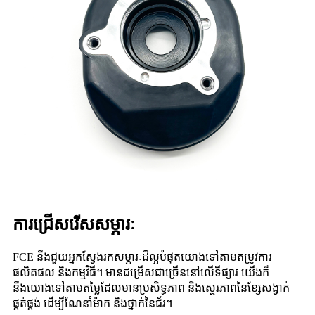
ការជ្រើសរើសសម្ភារៈ
FCE នឹងជួយអ្នកស្វែងរកសម្ភារៈដ៏ល្អបំផុតយោងទៅតាមតម្រូវការ
ផលិតផល និងកម្មវិធី។ មានជម្រើសជាច្រើននៅលើទីផ្សារ យើងក៏
នឹងយោងទៅតាមតម្លៃដែលមានប្រសិទ្ធភាព និងស្ថេរភាពនៃខ្សែសង្វាក់
ផ្គត់ផ្គង់ ដើម្បីណែនាំម៉ាក និងថ្នាក់នៃជ័រ។