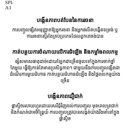
SPI-
A3
បង្កើនភាពបត់បែននៃការរចនា
ការបញ្ចូលផ្សិតអនុញ្ញាតឱ្យអ្នករចនា និងអ្នកផលិតបង្កើតទម្រង់ ឬ
ការរចនាស្ទើរតែគ្រប់ប្រភេទដែលពួកគេចង់បាន
កាត់បន្ថយការចំណាយលើការដំឡើង និងកម្លាំងពលកម្ម
ផ្សំសមាសធាតុដាច់ដោយឡែកជាច្រើនចូលទៅក្នុងការចាក់ថ្នាំ
តែមួយ ធ្វើឱ្យកាន់តែមានប្រសិទ្ធភាព។ ជាមួយនឹងការបញ្ចូលផ្សិតជា
ដំណើរការមួយជំហាន កាត់បន្ថយជំហានដំឡើង និងថ្លៃពលកម្មយ៉ាង
ច្រើន
បង្កើនភាពជឿជាក់
ផ្លាស្ទិចរលាយហូរដោយសេរីជុំវិញរាល់ការបញ្ចូល មុនពេលត្រជាក់
និងកំណត់ជាអចិន្ត្រៃយ៍ ការបញ្ចូលត្រូវបានសង្កត់យ៉ាងរឹងមាំនៅក្នុង
ផ្លាស្ទិច