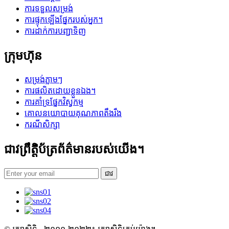
ការទទួលសម្រង់
ការផ្ទុកឡើងផ្នែករបស់អ្នក។
ការដាក់ការបញ្ជាទិញ
ក្រុមហ៊ុន
សម្រង់ភ្លាមៗ
ការផលិតដោយខ្លួនឯង។
ការគាំទ្រផ្នែកវិស្វកម្ម
គោលនយោបាយគុណភាពតឹងរឹង
ករណីសិក្សា
ជាវព្រឹត្តិប័ត្រព័ត៌មានរបស់យើង។
ជាវ