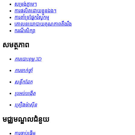
សម្រង់ភ្លាមៗ
ការផលិតដោយខ្លួនឯង។
ការគាំទ្រផ្នែកវិស្វកម្ម
គោលនយោបាយគុណភាពតឹងរឹង
ករណីសិក្សា
សមត្ថភាព
ការបោះពុម្ព 3D
ការចាក់ថ្នាំ
សន្លឹកដែក
ប្រអប់បង្កើត
គ្រឿងម៉ាស៊ីន
មជ្ឈមណ្ឌលជំនួយ
ការចាប់ផ្តើម