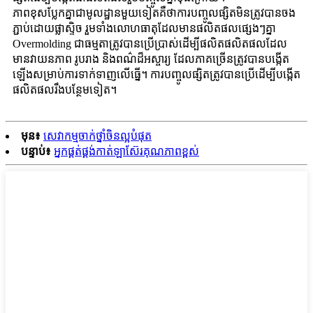
ភាពខុសប្លែកគ្នាជាមូលដ្ឋានមួយទៀតគឺថាការបញ្ចូលផ្សិតមិនត្រូវបានចង
ភ្ជាប់ដោយផ្លាស្ទិច រួមទាំងលោហធាតុដែលមានផលិតផលផ្សេងៗគ្នា
Overmolding ជាធម្មតាត្រូវបានប្រើប្រាស់ដើម្បីផលិតផលិតផលដែល
មានវាយនភាព រូបរាង និងពណ៌ដ៏អស្ចារ្យ ដែលភាគច្រើនត្រូវបានបង្កើត
ឡើងសម្រាប់ការទាក់ទាញលើធ្នើ។ ការបញ្ចូលផ្សិតត្រូវបានប្រើដើម្បីបង្កើត
ផលិតផលរឹងបន្ថែមទៀត។
មុន៖
សេវាកម្មចាក់ថ្នាំចិនល្អបំផុត
បន្ទាប់៖
អ្នកផ្គត់ផ្គង់កាត់ឡាស៊ែរគុណភាពខ្ពស់