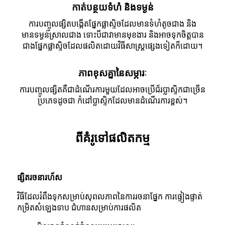
កាត់បន្ថយទំហំ និងទម្ងន់
ការបញ្ចូលផ្សិតបង្កើតផ្នែកផ្លាស្ទិចដែលមានទំហំតូចជាង និង
មានទម្ងន់ស្រាលជាង ទោះបីជាវាមានមុខងារ និងអាចទុកចិត្តបាន
ជាងផ្នែកផ្លាស្ទិចដែលផលិតដោយវិធីសាស្ត្រផ្សេងទៀតក៏ដោយ។
ភាពខុសគ្នានៃសម្ភារៈ
ការបញ្ចូលផ្សិតគឺជាដំណើរការមួយដែលអាចប្រើជ័រប្លាស្ទិកជាច្រើន
ប្រភេទដូចជា កំដៅប្លាស្ទិកដែលមានដំណើរការខ្ពស់។
ពីគំរូទៅផលិតកម្ម
ផ្សិតរចនារហ័ស
វិធីដែលរំពឹងទុកសម្រាប់សុពលភាពនៃការរចនាផ្នែក ការផ្ទៀងផ្ទាត់
កម្រិតសំឡេងទាប ជំហានសម្រាប់ការផលិត