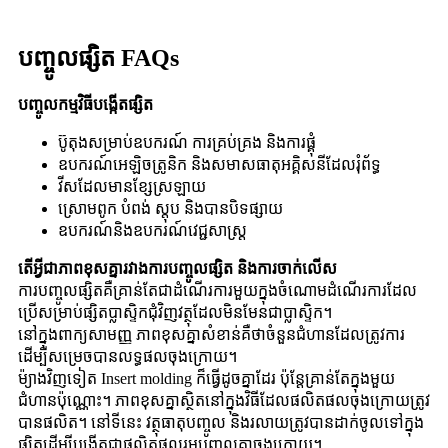
បញ្ចូលផ្សិត FAQs
បញ្ចូលកម្មវិធីបង្កើតផ្សិត
ប៊ូតុងសម្រាប់ឧបករណ៍ ការគ្រប់គ្រង និងការផ្គុំ
ឧបករណ៍អេឡិចត្រូនិក និងសមាសធាតុអគ្គិសនីដែលរុំព័ទ្ធ
វីសដែលមានខ្សែស្រឡាយ
ស្រោមពូក បំពង់ ស្តុប និងបានបិទផ្សាយ
ឧបករណ៍និងឧបករណ៍វេជ្ជសាស្ត្រ
តើអ្វីជាភាពខុសគ្នារវាងការបញ្ចូលផ្សិត និងការចាក់លើស
ការបញ្ចូលផ្សិតគឺគ្រាន់តែជាដំណើរការមួយក្នុងចំណោមដំណើរការដែល
ប្រើសម្រាប់ផ្សិតប្លាស្ទិកជុំវិញវត្ថុដែលមិនមែនជាប្លាស្ទិក។
នៅក្នុងពាក្យសាមញ្ញ ភាពខុសគ្នាសំខាន់គឺថាចំនួនជំហានដែលត្រូវការ
ដើម្បីសម្រេចបានលទ្ធផលចុងក្រោយ។
ម៉្យាងវិញទៀត Insert molding ក៏ធ្វើដូចគ្នាដែរ ប៉ុន្តែគ្រាន់តែក្នុងមួយ
ជំហានប៉ុណ្ណោះ។ ភាពខុសគ្នាស្ថិតនៅក្នុងវិធីដែលផលិតផលចុងក្រោយត្រូវ
បានផលិត។ នៅទីនេះ វត្ថុធាតុបញ្ចូល និងរលាយត្រូវបានដាក់ចូលទៅក្នុង
ផ្សិតដើម្បីបង្កើតជាផលិតផលរួមបញ្ចូលគ្នាចុងក្រោយ។