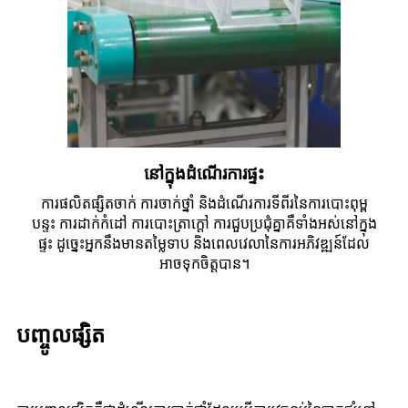
នៅក្នុងដំណើរការផ្ទះ
ការផលិតផ្សិតចាក់ ការចាក់ថ្នាំ និងដំណើរការទីពីរនៃការបោះពុម្ព
បន្ទះ ការដាក់កំដៅ ការបោះត្រាក្តៅ ការជួបប្រជុំគ្នាគឺទាំងអស់នៅក្នុង
ផ្ទះ ដូច្នេះអ្នកនឹងមានតម្លៃទាប និងពេលវេលានៃការអភិវឌ្ឍន៍ដែល
អាចទុកចិត្តបាន។
បញ្ចូលផ្សិត