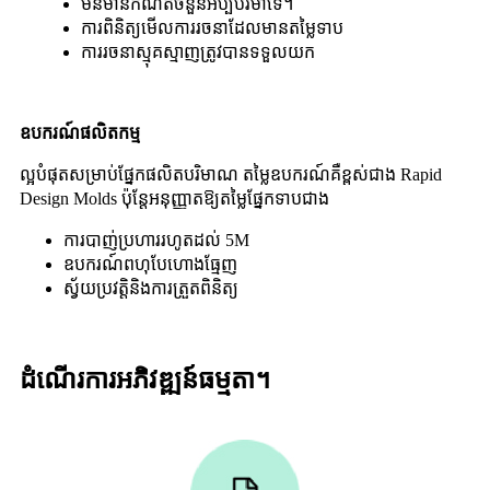
មិនមានកំណត់ចំនួនអប្បបរមាទេ។
ការ​ពិនិត្យ​មើល​ការ​រចនា​ដែល​មាន​តម្លៃ​ទាប
ការរចនាស្មុគស្មាញត្រូវបានទទួលយក
ឧបករណ៍ផលិតកម្ម
ល្អបំផុតសម្រាប់ផ្នែកផលិតបរិមាណ តម្លៃឧបករណ៍គឺខ្ពស់ជាង Rapid
Design Molds ប៉ុន្តែអនុញ្ញាតឱ្យតម្លៃផ្នែកទាបជាង
ការបាញ់ប្រហាររហូតដល់ 5M
ឧបករណ៍ពហុបែហោងធ្មែញ
ស្វ័យប្រវត្តិនិងការត្រួតពិនិត្យ
ដំណើរការអភិវឌ្ឍន៍ធម្មតា។