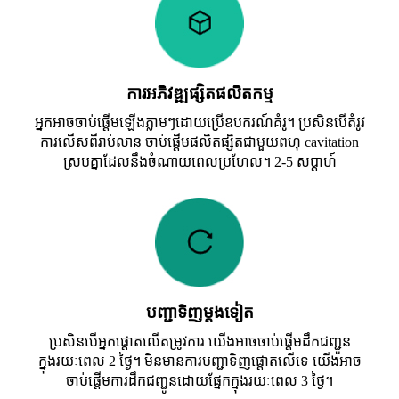
ការអភិវឌ្ឍផ្សិតផលិតកម្ម
អ្នកអាចចាប់ផ្តើមឡើងភ្លាមៗដោយប្រើឧបករណ៍គំរូ។ ប្រសិនបើតំរូវ
ការលើសពីរាប់លាន ចាប់ផ្តើមផលិតផ្សិតជាមួយពហុ cavitation
ស្របគ្នាដែលនឹងចំណាយពេលប្រហែល។ 2-5 សប្តាហ៍
បញ្ជាទិញម្តងទៀត
ប្រសិនបើអ្នកផ្តោតលើតម្រូវការ យើងអាចចាប់ផ្តើមដឹកជញ្ជូន
ក្នុងរយៈពេល 2 ថ្ងៃ។ មិនមានការបញ្ជាទិញផ្តោតលើទេ យើងអាច
ចាប់ផ្តើមការដឹកជញ្ជូនដោយផ្នែកក្នុងរយៈពេល 3 ថ្ងៃ។