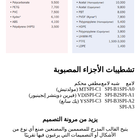
تشطيبات الأجزاء المصبوبة
لامع
شبه لامع
مطفي
محكم
SPI-C1
SPI-B1
SPI-A0
MT (مولدتيش)
SPI-C2
SPI-B2
SPI-A1
VDI (فيرين دويتشر إنجينيور)
SPI-C3
SPI-B3
SPI-A2
YS (يك سانغ)
SPI-A3
يزيد من مرونة التصميم
يتيح القالب المدرج للمصممين والمصنعين صنع أي نوع من
الأشكال أو التصميمات التي يرغبون فيها تقريبًا