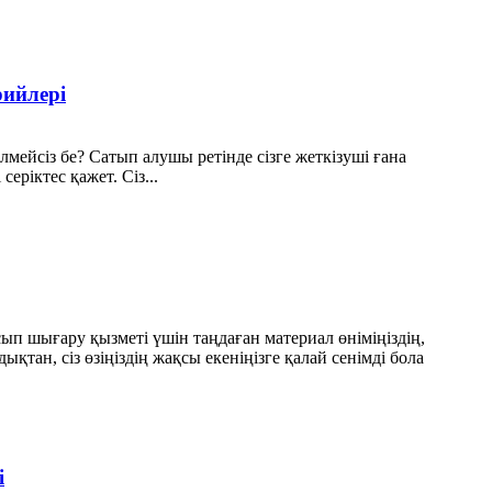
рийлері
мейсіз бе? Сатып алушы ретінде сізге жеткізуші ғана
серіктес қажет. Сіз...
ып шығару қызметі үшін таңдаған материал өніміңіздің,
қтан, сіз өзіңіздің жақсы екеніңізге қалай сенімді бола
і