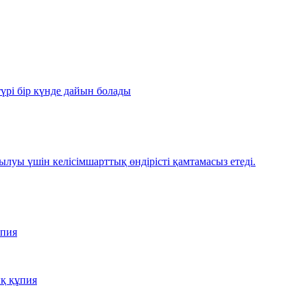
үрі бір күнде дайын болады
ылуы үшін келісімшарттық өндірісті қамтамасыз етеді.
ұпия
қ құпия