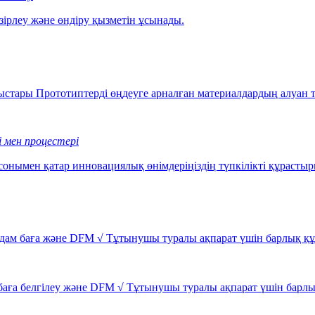
ірлеу және өндіру қызметін ұсынады.
стары Прототиптерді өңдеуге арналған материалдардың алуан т
 мен процестері
сонымен қатар инновациялық өнімдеріңіздің түпкілікті құрастыр
ам баға және DFM √ Тұтынушы туралы ақпарат үшін барлық қ
аға белгілеу және DFM √ Тұтынушы туралы ақпарат үшін барлы