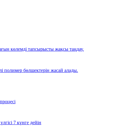
ағын көлемді тапсырысты жақсы таңдау.
лі полимер бөлшектерін жасай алады.
 процесі
лгісі 7 күнге дейін