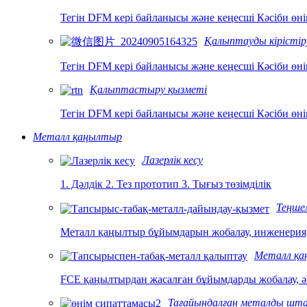
Тегін DFM кері байланысы және кеңесші Кәсіби өні
Қалыптауды кірістір
Тегін DFM кері байланысы және кеңесші Кәсіби өні
Қалыптастыру қызметі
Тегін DFM кері байланысы және кеңесші Кәсіби өні
Металл қаңылтыр
Лазерлік кесу
1. Дәлдік 2. Тез прототип 3. Тығыз төзімділік
Теңше
Металл қаңылтыр бұйымдарын жобалау, инженерия, 
Металл қа
FCE қаңылтырдан жасалған бұйымдарды жобалау, әзі
Тағайындалған металды шт