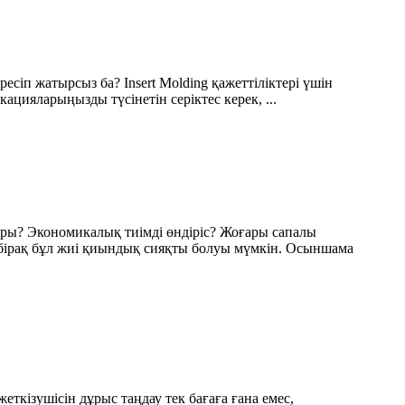
есіп жатырсыз ба? Insert Molding қажеттіліктері үшін
ацияларыңызды түсінетін серіктес керек, ...
ары? Экономикалық тиімді өндіріс? Жоғары сапалы
ы, бірақ бұл жиі қиындық сияқты болуы мүмкін. Осыншама
еткізушісін дұрыс таңдау тек бағаға ғана емес,