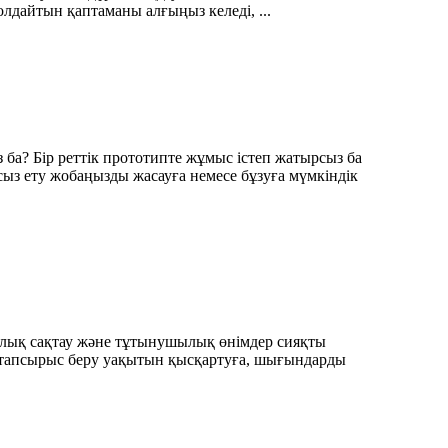
олдайтын қаптаманы алғыңыз келеді, ...
з ба? Бір реттік прототипте жұмыс істеп жатырсыз ба
асыз ету жобаңызды жасауға немесе бұзуға мүмкіндік
саулық сақтау және тұтынушылық өнімдер сияқты
е тапсырыс беру уақытын қысқартуға, шығындарды