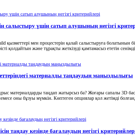
ін салыстыру үшін сатып алушының негізгі крите
ild қызметтері мен процестерін қалай салыстыруға болатынын біл
ірісті қолдайтын және тұрақты жеткізуді қамтамасыз ететін сенімді 
ттеріндегі материалды таңдаудың маңыздылығы
дұрыс материалдарды таңдап жатырсыз ба? Жоғары сапалы 3D бас
немесе оны бұзуы мүмкін. Көптеген опциялар қол жетімді болғанды
сін таңдау кезінде бағалаудың негізгі критерийлер