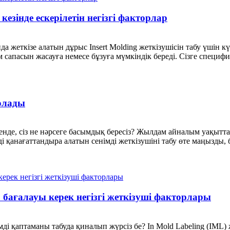
кезінде ескерілетін негізгі факторлар
 жеткізе алатын дұрыс Insert Molding жеткізушісін табу үшін күр
 сапасын жасауға немесе бұзуға мүмкіндік береді. Сізге специфик
болады
енде, сіз не нәрсеге басымдық бересіз? Жылдам айналым уақытт
ізді қанағаттандыра алатын сенімді жеткізушіні табу өте маңызд
ағалауы керек негізгі жеткізуші факторлары
мді қаптаманы табуда қиналып жүрсіз бе? In Mold Labeling (IML) ж