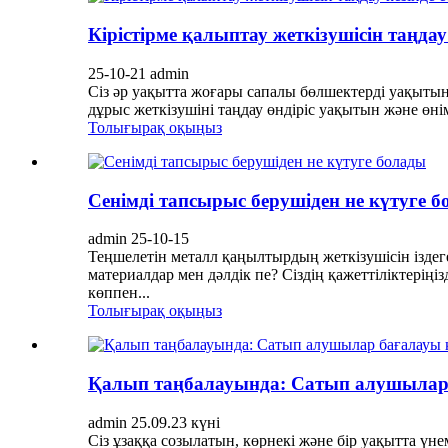
Кірістірме қалыптау жеткізушісін таңдау 
25-10-21 admin
Сіз әр уақытта жоғары сапалы бөлшектерді уақытында
дұрыс жеткізушіні таңдау өндіріс уақытын және өнім
Толығырақ оқыңыз
Сенімді тапсырыс берушіден не күтуге 
admin 25-10-15
Теңшелетін металл қаңылтырдың жеткізушісін іздег
материалдар мен дәлдік пе? Сіздің қажеттіліктерің
көппен...
Толығырақ оқыңыз
Қалып таңбалауында: Сатып алушылар б
admin 25.09.23 күні
Сіз ұзаққа созылатын, көрнекі және бір уақытта үне