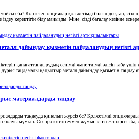
лмайсыз ба? Көптеген опциялар қол жетімді болғандықтан, сіздің
іздеу керектігін білу маңызды. Міне, сізді бағалау кезінде ескере
еталл дайындау қызметін пайдаланудың негізгі
ктерін қанағаттандырудың сенімді және тиімді әдісін табу үшін 
, дұрыс таңдамалы қаңылтыр металл дайындау қызметін таңдау өт
рыс материалдарды таңдау
алдарды таңдауда қиналып жүрсіз бе? Қолжетімді опциялардың к
н болуы мүмкін. Сіз прототиптеумен жұмыс істеп жатырсыз ба, ө