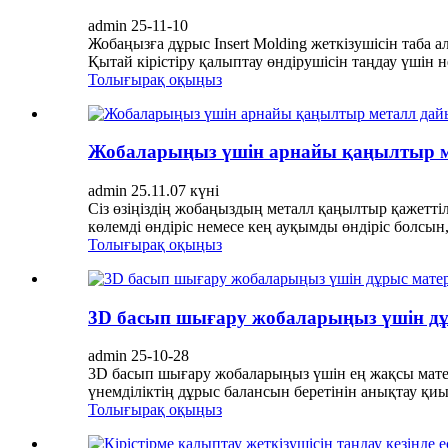
admin 25-11-10
Жобаңызға дұрыс Insert Molding жеткізушісін таба а
Қытай кірістіру қалыптау өндірушісін таңдау үшін не 
Толығырақ оқыңыз
Жобаларыңыз үшін арнайы қаңылтыр м
admin 25.11.07 күні
Сіз өзіңіздің жобаңыздың металл қаңылтыр қажеттілі
көлемді өндіріс немесе кең ауқымды өндіріс болсын
Толығырақ оқыңыз
3D басып шығару жобаларыңыз үшін дұ
admin 25-10-28
3D басып шығару жобаларыңыз үшін ең жақсы матери
үнемділіктің дұрыс балансын беретінін анықтау қиы
Толығырақ оқыңыз