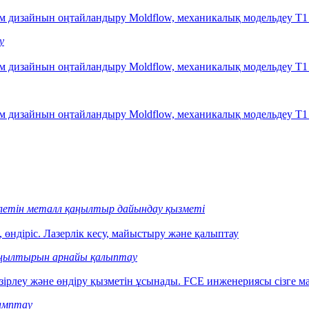
м дизайнын оңтайландыру Moldflow, механикалық модельдеу T1 ү
у
м дизайнын оңтайландыру Moldflow, механикалық модельдеу T1 ү
м дизайнын оңтайландыру Moldflow, механикалық модельдеу T1 ү
летін металл қаңылтыр дайындау қызметі
өндіріс. Лазерлік кесу, майыстыру және қалыптау
ңылтырын арнайы қалыптау
рлеу және өндіру қызметін ұсынады. FCE инженериясы сізге мат
амптау