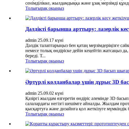
сенімділікке, жылдамдыққа және ұзақ мерзімді құнды
Толығырақ оқыңыз
Дәлдікті барынша арттыру: лазерлік кесу
admin 25.09.17 күні
Дәлдік талаптарыңыз бен қатаң мерзімдеріңізге сәйк
немесе толық өндіріске дейін кеңейтіп жатсаңыз да,
береді. Т...
Толығырақ оқыңыз
Әртүрлі қолданбалар үшін дұрыс 3D ба
admin 25.09.02 күні
Қазіргі жылдам өзгеретін өндіріс әлемінде 3D бас
салалардағы негізгі шешімге айналды. Жылдам про
қысқартуға және дизайнға қол жеткізуге мүмкіндік б
Толығырақ оқыңыз