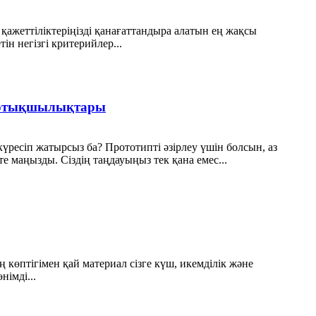
 қажеттіліктеріңізді қанағаттандыра алатын ең жақсы
тін негізгі критерийлер...
 артықшылықтары
күресіп жатырсыз ба? Прототипті әзірлеу үшін болсын, аз
е маңызды. Сіздің таңдауыңыз тек қана емес...
өптігімен қай материал сізге күш, икемділік және
німді...