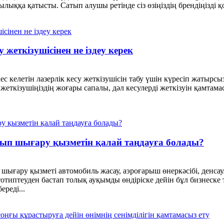
лыққа қатысты. Сатып алушы ретінде сіз өзіңіздің брендіңізді қ
 жеткізушісінен не іздеу керек
ес келетін лазерлік кесу жеткізушісін табу үшін күресіп жатырсы
 жеткізушіңіздің жоғары сапалы, дәл кесулерді жеткізуін қамтам
сып шығару қызметін қалай таңдауға болады?
ып шығару қызметі автомобиль жасау, аэроғарыш өнеркәсібі, ден
тотиптеуден бастап толық ауқымды өндіріске дейін бұл бизнеск
ереді...