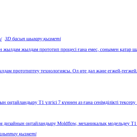
3D басып шығару қызметі
ан жылдам жылдам прототип процесі ғана емес, сонымен қатар ш
лдам прототиптеу технологиясы. Ол өте дәл және егжей-тегжей
н оңтайландыру T1 үлгісі 7 күннен аз ғана сенімділікті тексеру
м дизайнын оңтайландыру Moldflow, механикалық модельдеу T1 ү
алыптау қызметі