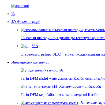
Үй
3D басып шығару
3D басып шығару - бұл дизайнды тексеруге арналғ
SLA
Стереолитография (SLA) – ең көп қолданылатын жы
Инъекциялық қалыптау
Қалыппен безендіруде
Тегін DFM пікірі және ұсынысы Кәсіби өнім дизайны
Қалыптарды таңбалауда
Тегін DFM кері байланысы және кеңесші Кәсіби өні
Инъекциялық қ