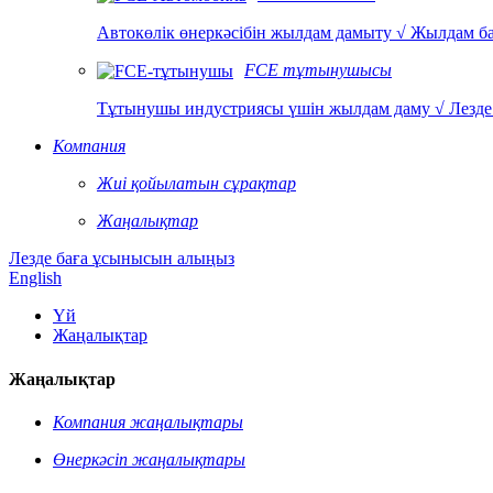
Автокөлік өнеркәсібін жылдам дамыту √ Жылдам б
FCE тұтынушысы
Тұтынушы индустриясы үшін жылдам даму √ Лезде 
Компания
Жиі қойылатын сұрақтар
Жаңалықтар
Лезде баға ұсынысын алыңыз
English
Үй
Жаңалықтар
Жаңалықтар
Компания жаңалықтары
Өнеркәсіп жаңалықтары