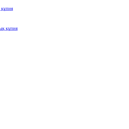
 құпия
ық құпия