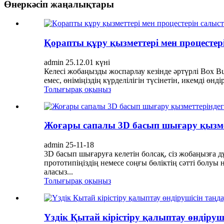
Өнеркәсіп жаңалықтары
Қорапты құру қызметтері мен процестер
admin 25.12.01 күні
Келесі жобаңызды жоспарлау кезінде әртүрлі Box Bu
емес, өніміңіздің күрделілігін түсінетін, икемді өнд
Толығырақ оқыңыз
Жоғары сапалы 3D басып шығару қызме
admin 25-11-18
3D басып шығаруға келетін болсақ, сіз жобаңызға 
прототипіңіздің немесе соңғы бөліктің сәтті болуы 
аласыз...
Толығырақ оқыңыз
Үздік Қытай кірістіру қалыптау өндіруші