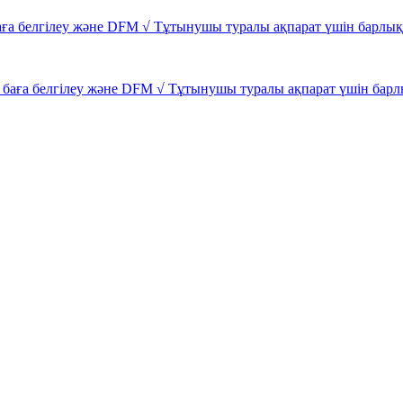
аға белгілеу және DFM √ Тұтынушы туралы ақпарат үшін барлық
баға белгілеу және DFM √ Тұтынушы туралы ақпарат үшін барл