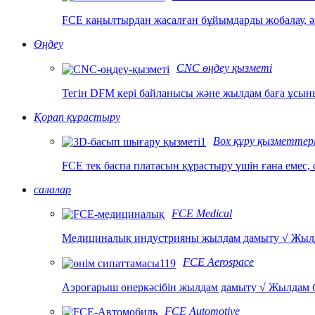
FCE қаңылтырдан жасалған бұйымдарды жобалау, әз
Өңдеу
CNC өңдеу қызметі
Тегін DFM кері байланысы және жылдам баға ұсыны
Қорап құрастыру
Box құру қызметтері
FCE тек баспа платасын құрастыру үшін ғана емес, 
салалар
FCE Medical
Медициналық индустрияны жылдам дамыту √ Жылд
FCE Aerospace
Аэроғарыш өнеркәсібін жылдам дамыту √ Жылдам б
FCE Automotive