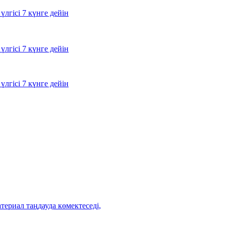
лгісі 7 күнге дейін
лгісі 7 күнге дейін
лгісі 7 күнге дейін
ериал таңдауда көмектеседі,