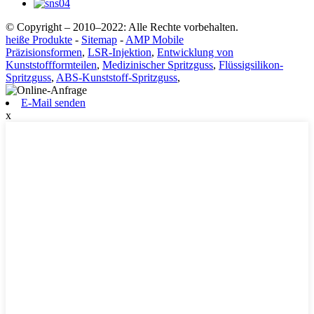
© Copyright – 2010–2022: Alle Rechte vorbehalten.
heiße Produkte
-
Sitemap
-
AMP Mobile
Präzisionsformen
,
LSR-Injektion
,
Entwicklung von
Kunststoffformteilen
,
Medizinischer Spritzguss
,
Flüssigsilikon-
Spritzguss
,
ABS-Kunststoff-Spritzguss
,
E-Mail senden
x