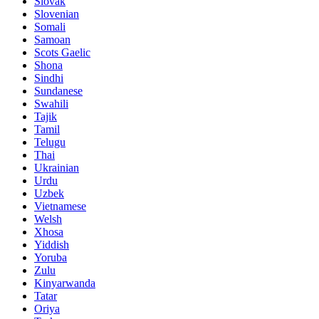
Slovak
Slovenian
Somali
Samoan
Scots Gaelic
Shona
Sindhi
Sundanese
Swahili
Tajik
Tamil
Telugu
Thai
Ukrainian
Urdu
Uzbek
Vietnamese
Welsh
Xhosa
Yiddish
Yoruba
Zulu
Kinyarwanda
Tatar
Oriya