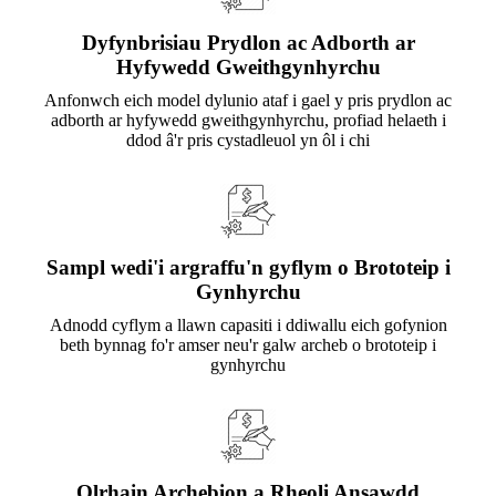
Dyfynbrisiau Prydlon ac Adborth ar
Hyfywedd Gweithgynhyrchu
Anfonwch eich model dylunio ataf i gael y pris prydlon ac
adborth ar hyfywedd gweithgynhyrchu, profiad helaeth i
ddod â'r pris cystadleuol yn ôl i chi
Sampl wedi'i argraffu'n gyflym o Brototeip i
Gynhyrchu
Adnodd cyflym a llawn capasiti i ddiwallu eich gofynion
beth bynnag fo'r amser neu'r galw archeb o brototeip i
gynhyrchu
Olrhain Archebion a Rheoli Ansawdd