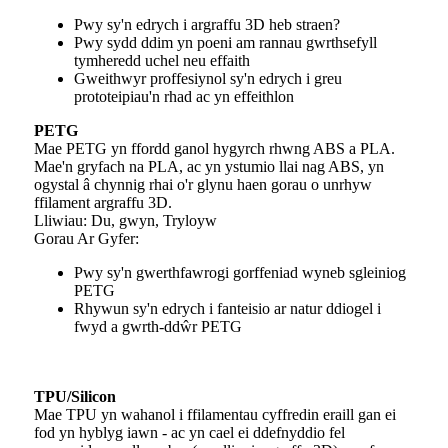
Pwy sy'n edrych i argraffu 3D heb straen?
Pwy sydd ddim yn poeni am rannau gwrthsefyll
tymheredd uchel neu effaith
Gweithwyr proffesiynol sy'n edrych i greu
prototeipiau'n rhad ac yn effeithlon
PETG
Mae PETG yn ffordd ganol hygyrch rhwng ABS a PLA.
Mae'n gryfach na PLA, ac yn ystumio llai nag ABS, yn
ogystal â chynnig rhai o'r glynu haen gorau o unrhyw
ffilament argraffu 3D.
Lliwiau: Du, gwyn, Tryloyw
Gorau Ar Gyfer:
Pwy sy'n gwerthfawrogi gorffeniad wyneb sgleiniog
PETG
Rhywun sy'n edrych i fanteisio ar natur ddiogel i
fwyd a gwrth-ddŵr PETG
TPU/Silicon
Mae TPU yn wahanol i ffilamentau cyffredin eraill gan ei
fod yn hyblyg iawn - ac yn cael ei ddefnyddio fel