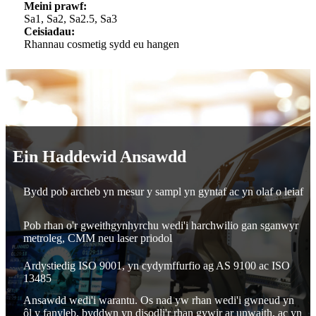
Meini prawf:
Sa1, Sa2, Sa2.5, Sa3
Ceisiadau:
Rhannau cosmetig sydd eu hangen
Ein Haddewid Ansawdd
Bydd pob archeb yn mesur y sampl yn gyntaf ac yn olaf o leiaf
Pob rhan o'r gweithgynhyrchu wedi'i harchwilio gan sganwyr
metroleg, CMM neu laser priodol
Ardystiedig ISO 9001, yn cydymffurfio ag AS 9100 ac ISO
13485
Ansawdd wedi'i warantu. Os nad yw rhan wedi'i gwneud yn
ôl y fanyleb, byddwn yn disodli'r rhan gywir ar unwaith, ac yn