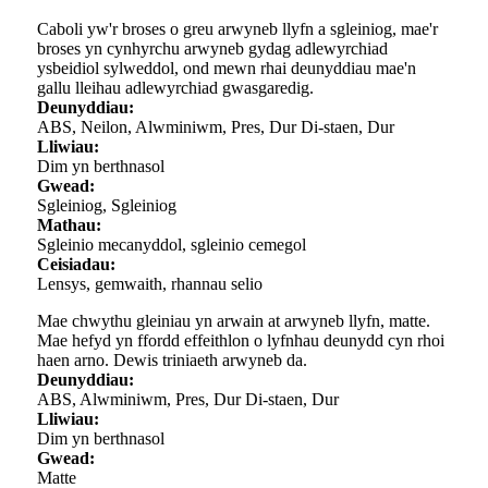
Caboli yw'r broses o greu arwyneb llyfn a sgleiniog, mae'r
broses yn cynhyrchu arwyneb gydag adlewyrchiad
ysbeidiol sylweddol, ond mewn rhai deunyddiau mae'n
gallu lleihau adlewyrchiad gwasgaredig.
Deunyddiau:
ABS, Neilon, Alwminiwm, Pres, Dur Di-staen, Dur
Lliwiau:
Dim yn berthnasol
Gwead:
Sgleiniog, Sgleiniog
Mathau:
Sgleinio mecanyddol, sgleinio cemegol
Ceisiadau:
Lensys, gemwaith, rhannau selio
Mae chwythu gleiniau yn arwain at arwyneb llyfn, matte.
Mae hefyd yn ffordd effeithlon o lyfnhau deunydd cyn rhoi
haen arno. Dewis triniaeth arwyneb da.
Deunyddiau:
ABS, Alwminiwm, Pres, Dur Di-staen, Dur
Lliwiau:
Dim yn berthnasol
Gwead:
Matte