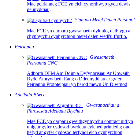
Mae peirianneg FCE yn eich cynorthwyo gyda dewis
deunyddiau,
Stampio Metel Dalen Personol
Mae FCE yn darparu gwasanaeth dylunio, datblygu a
chynhyrchu cynhyrchion metel dalen wedi'u ffurfio.
Peiriannu
Gwasanaeth
Peiriannu CNC
Adborth DFM Am Ddim a Dyfynbrisiau Ar Unwaith
Bydd Amrywiaeth Eang o Ddeunyddiau ar gyfer
Peiriannu Prototeipiau yn barod mewn Un Diwrnod
Adeiladu Blwch
Gwasanaethau a
Phrosesau Adeiladu Blychau
Mae FCE yn darparu gweithgynhyrchu contract nid yn
unig ar gyfer cydosod byrddau cylched printiedig ond
hefyd ar gyfer cydosod terfynol eich cynhyrchion