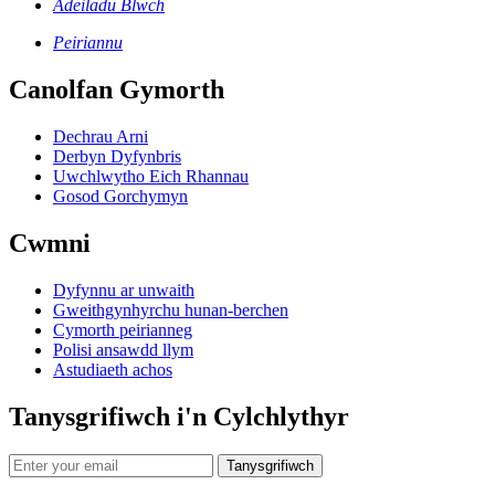
Adeiladu Blwch
Peiriannu
Canolfan Gymorth
Dechrau Arni
Derbyn Dyfynbris
Uwchlwytho Eich Rhannau
Gosod Gorchymyn
Cwmni
Dyfynnu ar unwaith
Gweithgynhyrchu hunan-berchen
Cymorth peirianneg
Polisi ansawdd llym
Astudiaeth achos
Tanysgrifiwch i'n Cylchlythyr
Tanysgrifiwch