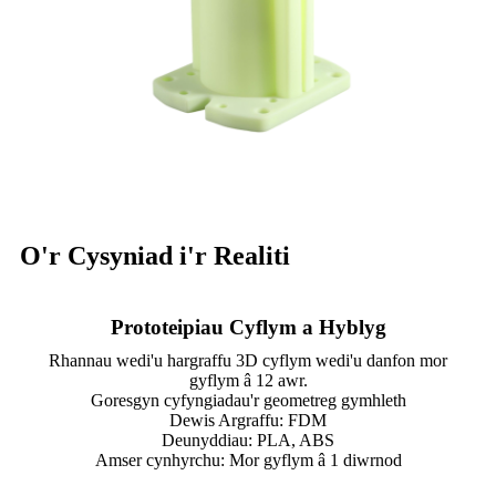
O'r Cysyniad i'r Realiti
Prototeipiau Cyflym a Hyblyg
Rhannau wedi'u hargraffu 3D cyflym wedi'u danfon mor
gyflym â 12 awr.
Goresgyn cyfyngiadau'r geometreg gymhleth
Dewis Argraffu: FDM
Deunyddiau: PLA, ABS
Amser cynhyrchu: Mor gyflym â 1 diwrnod