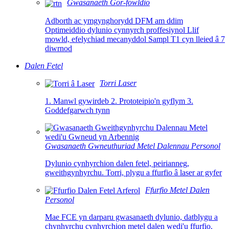
Gwasanaeth Gor-fowldio
Adborth ac ymgynghorydd DFM am ddim
Optimeiddio dylunio cynnyrch proffesiynol Llif
mowld, efelychiad mecanyddol Sampl T1 cyn lleied â 7
diwrnod
Dalen Fetel
Torri Laser
1. Manwl gywirdeb 2. Prototeipio'n gyflym 3.
Goddefgarwch tynn
Gwasanaeth Gwneuthuriad Metel Dalennau Personol
Dylunio cynhyrchion dalen fetel, peirianneg,
gweithgynhyrchu. Torri, plygu a ffurfio â laser ar gyfer
Ffurfio Metel Dalen
Personol
Mae FCE yn darparu gwasanaeth dylunio, datblygu a
chynhyrchu cynhyrchion metel dalen wedi'u ffurfio.