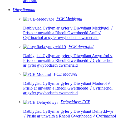
arloesol.
Diwydiannau
FCE Meddygol
Datblygiad Cyflym ar gyfer y Diwydiant Meddygol √
Prisio ar unwaith a Rheoli Gwerthoedd Arall √
Cyfrinachol ar gyfer gwybodaeth cwsmeriaid
FCE Awyrofod
Datblygiad Cyflym ar gyfer y Diwydiant Awyrofod √
Prisio ar unwaith a Rheoli Gwerthoedd √ Cyfrinachol
ar gyfer gwybodaeth cwsmeriaid
FCE Modurol
Datblygiad Cyflym ar gyfer y Diwydiant Modurol √
Prisio ar unwaith a Rheoli Gwerthoedd √ Cyfrinachol
ar gyfer gwybodaeth cwsmeriaid
Defnyddwyr FCE
Datblygiad Cyflym ar gyfer y Diwydiant Defnyddwyr
√ Prisio ar unwaith a Rheoli Gwerthoedd √ Cyfrinachol