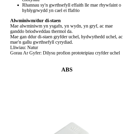
Rhannau sy'n gwrthsefyll effaith lle mae rhywfaint o
hyblygrwydd yn cael ei ffafrio
Alwminiwm/dur di-staen
Mae alwminiwm yn ysgafn, yn wydn, yn gryf, ac mae
ganddo briodweddau thermol da.
Mae gan ddur di-staen gryfder uchel, hydwythedd uchel, ac
mae'n gallu gwrthsefyll cyrydiad.
Lliwiau: Natur
Gorau Ar Gyfer: Dilysu profion prototeipiau cryfder uchel
ABS