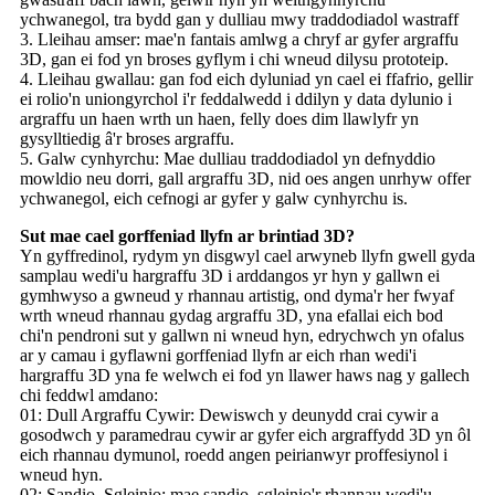
ychwanegol, tra bydd gan y dulliau mwy traddodiadol wastraff
3. Lleihau amser: mae'n fantais amlwg a chryf ar gyfer argraffu
3D, gan ei fod yn broses gyflym i chi wneud dilysu prototeip.
4. Lleihau gwallau: gan fod eich dyluniad yn cael ei ffafrio, gellir
ei rolio'n uniongyrchol i'r feddalwedd i ddilyn y data dylunio i
argraffu un haen wrth un haen, felly does dim llawlyfr yn
gysylltiedig â'r broses argraffu.
5. Galw cynhyrchu: Mae dulliau traddodiadol yn defnyddio
mowldio neu dorri, gall argraffu 3D, nid oes angen unrhyw offer
ychwanegol, eich cefnogi ar gyfer y galw cynhyrchu is.
Sut mae cael gorffeniad llyfn ar brintiad 3D?
Yn gyffredinol, rydym yn disgwyl cael arwyneb llyfn gwell gyda
samplau wedi'u hargraffu 3D i arddangos yr hyn y gallwn ei
gymhwyso a gwneud y rhannau artistig, ond dyma'r her fwyaf
wrth wneud rhannau gydag argraffu 3D, yna efallai eich bod
chi'n pendroni sut y gallwn ni wneud hyn, edrychwch yn ofalus
ar y camau i gyflawni gorffeniad llyfn ar eich rhan wedi'i
hargraffu 3D yna fe welwch ei fod yn llawer haws nag y gallech
chi feddwl amdano:
01: Dull Argraffu Cywir: Dewiswch y deunydd crai cywir a
gosodwch y paramedrau cywir ar gyfer eich argraffydd 3D yn ôl
eich rhannau dymunol, roedd angen peirianwyr proffesiynol i
wneud hyn.
02: Sandio, Sgleinio: mae sandio, sgleinio'r rhannau wedi'u