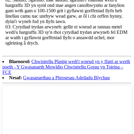
hargraffu 3D yn syml ond mae angen canolbwyntio ar fanylion
gam wrth gam o 100-1500 grit i gyflawni gorffeniad llyfn heb
linellau camu nac unrhyw wead garw, ar ôl i chi orffen hynny,
dylai'r wyneb fod yn llyfn iawn.
03: Cyrydiad trydan arwyneb: gellir ei wneud ar rannau metel
wedi'u hargraffu 3D sy'n rhoi cyrydiad trydan arwyneb fel EDM
ar waith i gyflawni gorffeniad llyfn o ansawdd uchel, mor
sgleiniog â drych.
Blaenorol:
Chwistrellu Plastig wedi'i wneud yn y ffatri ar werth
poeth - Y Gwasanaeth Mowldio Chwistrellu Gorau yn Tsieina –
FCE
Nesaf:
Gwasanaethau a Phrosesau Adeiladu Blychau