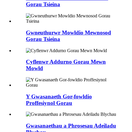
Gorau Tsieina
Gwneuthurwr Mowldio Mewnosod
Gorau Tsieina
Cyflenwr Addurno Gorau Mewn
Mowld
Y Gwasanaeth Gor-fowldio
Proffesiynol Gorau
Gwasanaethau a Phrosesau Adeiladu