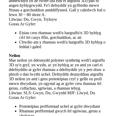
amnewidyn yn lle rwber (na ellir ei argraffu 3D) pan fo
angen hyblygrwydd. Fe'i defnyddir yn gyffredin mewn
ffonau a gorchuddion amddiffynnol. Gall y caledwch fod o
fewn 30 ~ 80 shore A.
Lliwiau: Du, Gwyn, Tryloyw
Gorau Ar Gyfer:
Eisiau creu rhannau wedi'u hargraffu'n 3D hyblyg
cŵl fel casys ffôn, gorchuddion, ac ati
Chwilio am y rhannau wedi'u hargraffu 3D hyblyg o
feddal i galed
Neilon
Mae neilon yn ddeunydd polymer synthetig wedi'i argraffu
3D sy'n gryf, yn wydn, ac yn hyblyg ac yn aml yn cael ei
ddefnyddio ar gyfer rhannau a ddefnyddir yn y pen draw a
phrofi o dan lwythi uchel. Defnyddir deunyddiau argraffu
3D neilon yn aml i greu prototeipiau cryf y gellir eu profi
mewn diwydiant, yn ogystal ag ar gyfer creu rhannau fel
gerau, colfachau, sgriwiau, a rhannau tebyg.
Lliwiau: SLS: Gwyn, Du, Gwyrdd MJF: Llwyd, Du
Gorau Ar Gyfer:
Prototeipiau perfformiad uchel ar gyfer diwydiant
Rhannau perfformiad gwych fel sgriwiau, gerau a
cholynau