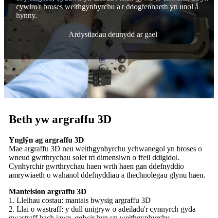
cywiro'r broses weithgynhyrchu a'r ddogfennaeth yn unol â
hynny.
Ardystiadau deunydd ar gael
Beth yw argraffu 3D
Ynglŷn ag argraffu 3D
Mae argraffu 3D neu weithgynhyrchu ychwanegol yn broses o
wneud gwrthrychau solet tri dimensiwn o ffeil ddigidol.
Cynhyrchir gwrthrychau haen wrth haen gan ddefnyddio
amrywiaeth o wahanol ddefnyddiau a thechnolegau glynu haen.
Manteision argraffu 3D
1. Lleihau costau: mantais bwysig argraffu 3D
2. Llai o wastraff: y dull unigryw o adeiladu'r cynnyrch gyda
gwastraff bach iawn, gelwir hyn yn weithgynhyrchu