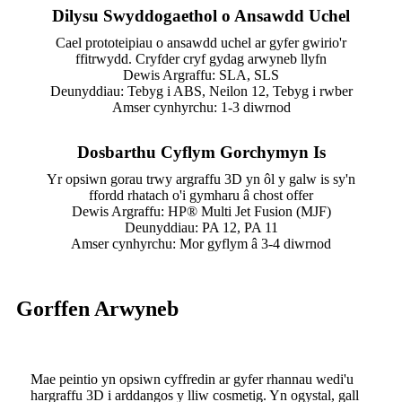
Dilysu Swyddogaethol o Ansawdd Uchel
Cael prototeipiau o ansawdd uchel ar gyfer gwirio'r
ffitrwydd. Cryfder cryf gydag arwyneb llyfn
Dewis Argraffu: SLA, SLS
Deunyddiau: Tebyg i ABS, Neilon 12, Tebyg i rwber
Amser cynhyrchu: 1-3 diwrnod
Dosbarthu Cyflym Gorchymyn Is
Yr opsiwn gorau trwy argraffu 3D yn ôl y galw is sy'n
ffordd rhatach o'i gymharu â chost offer
Dewis Argraffu: HP® Multi Jet Fusion (MJF)
Deunyddiau: PA 12, PA 11
Amser cynhyrchu: Mor gyflym â 3-4 diwrnod
Gorffen Arwyneb
Mae peintio yn opsiwn cyffredin ar gyfer rhannau wedi'u
hargraffu 3D i arddangos y lliw cosmetig. Yn ogystal, gall