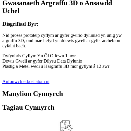
Gwasanaeth Argraffu 3D o Ansawdd
Uchel
Disgrifiad Byr:
Nid proses prototeip cyflym ar gyfer gwirio dyluniad yn unig yw
argraffu 3D, ond mae hefyd yn ddewis gwell ar gyfer archebion
cyfaint bach.
Dyfynbris Cyflym Yn Ôl O fewn 1 awr
Dewis Gwell ar gyfer Dilysu Data Dylunio
Plastig a Metel wedi'u Hargraffu 3D mor gyflym â 12 awr
Anfonwch e-bost atom ni
Manylion Cynnyrch
Tagiau Cynnyrch