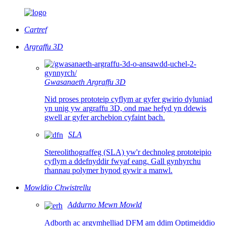
Cartref
Argraffu 3D
Gwasanaeth Argraffu 3D
Nid proses prototeip cyflym ar gyfer gwirio dyluniad
yn unig yw argraffu 3D, ond mae hefyd yn ddewis
gwell ar gyfer archebion cyfaint bach.
SLA
Stereolithograffeg (SLA) yw'r dechnoleg prototeipio
cyflym a ddefnyddir fwyaf eang. Gall gynhyrchu
rhannau polymer hynod gywir a manwl.
Mowldio Chwistrellu
Addurno Mewn Mowld
Adborth ac argymhelliad DFM am ddim Optimeiddio