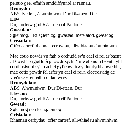
peintio gael effaith amddiffynnol ar rannau.
Deunydd:
ABS, Neilon, Alwminiwm, Dur Di-staen, Dur
Lliw:
Du, unrhyw god RAL neu rif Pantone.
Gweadau:
Sgleiniog, lled-sgleiniog, gwastad, metelaidd, gweadog
Ceisiadau:
Offer cartref, rhannau cerbydau, allwthiadau alwminiwm
Mae cotio powdr yn fath o orchudd sy'n cael ei roi ar baent
3D wedi'i argraffu â phowdr sych. Yn wahanol i baent hylif
confensiynol sy'n cael ei gyflenwi trwy doddydd anweddu,
mae cotio powdr fel arfer yn cael ei roi'n electrostatig ac
yna'n cael ei halltu o dan wres.
Deunyddiau:
ABS, Alwminiwm, Dur Di-staen, Dur
Lliwiau:
Du, unrhyw god RAL neu rif Pantone.
Gwead:
Sgleiniog neu led-sgleiniog
Ceisiadau:
Rhannau cerbydau, offer cartref, allwthiadau alwminiwm