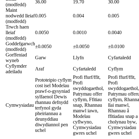
36.00
19.70
30.00
(modfedd)
Maint
nodwedd lleiaf
0.005
0.004
0.005
(modfedd)
Trwch haen
lleiaf
0.0050
0.0010
0.0040
(modfedd)
Goddefgarwch
±0.0050
±0.0050
±0.0100
(modfedd)
Gorffeniad
Garw
Llyfn
Cyfartaledd
wyneb
Cyflymder
Araf
Cyfartaledd
Cyflym
adeiladu
Profi ffurf/ffit,
Profi ffurf/ffit,
Prototeipio cyflym
Profi
Profi
cost isel Modelau
swyddogaethol,
swyddogaethol,
prawf-o-gysyniad
Patrymau offer
Patrymau offer
sylfaenol Dewis
cyflym, Ffitiau
cyflym, Rhann
rhannau defnydd
Cymwysiadau
snap, Rhannau
llai manwl,
terfynol gyda
manwl iawn,
Rhannau â
pheiriannau a
Modelau
ffitiadau snap a
deunyddiau
cyflwyno,
cholynau byw,
diwydiannol pen
Cymwysiadau
Cymwysiadau
uchel
gwres uchel
gwres uchel