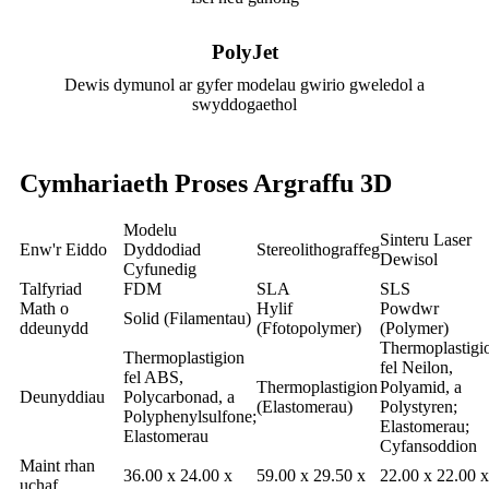
PolyJet
Dewis dymunol ar gyfer modelau gwirio gweledol a
swyddogaethol
Cymhariaeth Proses Argraffu 3D
Modelu
Sinteru Laser
Enw'r Eiddo
Dyddodiad
Stereolithograffeg
Dewisol
Cyfunedig
Talfyriad
FDM
SLA
SLS
Math o
Hylif
Powdwr
Solid (Filamentau)
ddeunydd
(Ffotopolymer)
(Polymer)
Thermoplastigi
Thermoplastigion
fel Neilon,
fel ABS,
Thermoplastigion
Polyamid, a
Deunyddiau
Polycarbonad, a
(Elastomerau)
Polystyren;
Polyphenylsulfone;
Elastomerau;
Elastomerau
Cyfansoddion
Maint rhan
36.00 x 24.00 x
59.00 x 29.50 x
22.00 x 22.00 x
uchaf