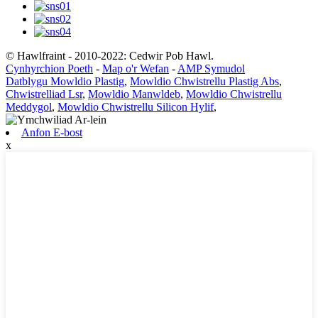
© Hawlfraint - 2010-2022: Cedwir Pob Hawl.
Cynhyrchion Poeth
-
Map o'r Wefan
-
AMP Symudol
Datblygu Mowldio Plastig
,
Mowldio Chwistrellu Plastig Abs
,
Chwistrelliad Lsr
,
Mowldio Manwldeb
,
Mowldio Chwistrellu
Meddygol
,
Mowldio Chwistrellu Silicon Hylif
,
Anfon E-bost
x