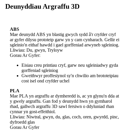
Deunyddiau Argraffu 3D
ABS
Mae deunydd ABS yn blastig gwych sydd â'r cryfder cryf
ar gyfer dilysu prototeip garw yn y cam cynharach. Gellir ei
sgleinio'n eithaf hawdd i gael gorffeniad arwyneb sgleiniog.
Lliwiau: Du, gwyn, Tryloyw
Gorau Ar Gyfer:
Eisiau creu printiau cryf, garw neu sgleiniadwy gyda
gorffeniad sgleiniog
Gweithwyr proffesiynol sy'n chwilio am brototeipiau
cost isel ond cryfder uchel
PLA
Mae PLA yn argraffu ar dymheredd is, ac yn glynu'n dda at
y gwely argraffu. Gan fod y deunydd hwn yn gymharol
rhad, gallwch argraffu 3D sawl fersiwn o ddyluniad rhan
cynnar yn gost-effeithiol.
Lliwiau: Niwtral, gwyn, du, glas, coch, oren, gwyrdd, pinc,
dyfroedd glas
Gorau Ar Gyfer