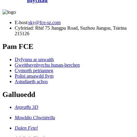
Blychau
E-bost:
sky@fce-sz.com
Cyfeiriad: Rhif 75 Jiangpu Road, Suzhou Jiangsu, Tsieina
215126
Pam FCE
Dyfynnu ar unwaith
Gweithgynhyrchu hunan-berchen
Cymorth peirianneg
Polisi ansawdd llym
Astudiaeth achos
Galluoedd
Argraffu 3D
Mowldio Chwistrellu
Dalen Fetel