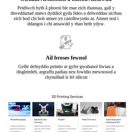
Peidiwch byth â phoeni ble mae eich rhannau, gall y
diweddariad statws dyddiol gyda fideo a delweddau sicrhau
eich bod chi bob amser yn canolbwyntio ar. Amser real i
ddangos i chi ansawdd y rhan beth ydyw.
Ail broses fewnol
Gellir defnyddio peintio ar gyfer gwahanol liwiau a
disgleirdeb, argraffu padiau neu fowldio mewnosod a
chynulliad is fel silicon