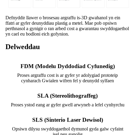
Defnyddir llawer o brosesau argraffu is-3D gwahanol yn ein
ffatri ar gyfer deunyddiau plastig a metel. Mae pob opsiwn
perthnasol a gynigir o ran arbed cost a gwarantau swyddogaethol
yn cael eu bodloni eich gofynion.
Delweddau
FDM (Modelu Dyddodiad Cyfunedig)
Proses argraffu cost is ar gyfer yr adolygiad prototeip
cynharach Gwialen wifren fel y deunydd sylfaen
SLA (Stereolithograffeg)
Proses ystod eang ar gyfer gwell arwyneb a lefel cynhyrchu
SLS (Sinterio Laser Dewisol)
Opsiwn dilysu swyddogaethol dymunol gyda galw cyfaint
isel neu ganolig