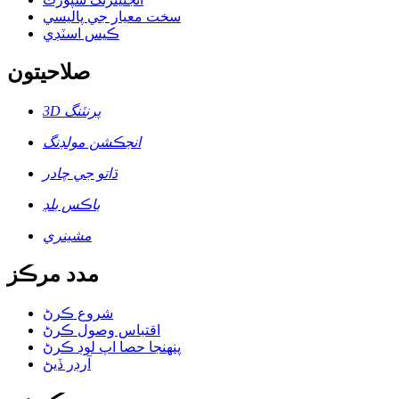
سخت معيار جي پاليسي
ڪيس اسٽڊي
صلاحيتون
3D پرنٽنگ
انجڪشن مولڊنگ
ڌاتو جي چادر
باڪس بلڊ
مشينري
مدد مرڪز
شروع ڪرڻ
اقتباس وصول ڪرڻ
پنهنجا حصا اپ لوڊ ڪرڻ
آرڊر ڏيڻ