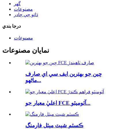
گھر
مصنوعات
ڌاتو جي چادر
درجا بندي
مصنوعات
نمايان مصنوعات
چين جو بهترين ايف سي اي صارف
ماڻهو...
اعليٰ معيار جو FCE آٽوميٽو...
ڪسٽم شيٽ ميٽل فارمنگ