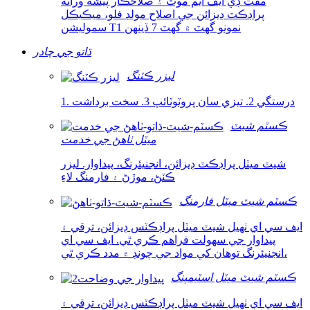
مفت ڊي ايف ايم موٽ ۽ صلاحڪار پيشه ورانه
پراڊڪٽ ڊيزائن جي اصلاح مولڊ فلو، ميڪيڪل
سموليشن T1 نمونو گهٽ ۾ گهٽ 7 ڏينهن
ڌاتو جي چادر
ليزر ڪٽنگ
1. درستگي 2. تيزي سان پروٽوٽائپ 3. سخت برداشت
ڪسٽم شيٽ
ميٽل ٺاهڻ جي خدمت
شيٽ ميٽل پراڊڪٽ ڊيزائن، انجنيئرنگ، پيداوار. ليزر
ڪٽڻ، موڙڻ ۽ فارمنگ لاءِ
ڪسٽم شيٽ ميٽل فارمنگ
ايف سي اي ٺهيل شيٽ ميٽل پراڊڪٽس ڊيزائن، ترقي ۽
پيداوار جي سهولت فراهم ڪري ٿي. ايف سي اي
انجنيئرنگ توهان کي مواد جي چونڊ ۾ مدد ڪري ٿي،
ڪسٽم شيٽ ميٽل اسٽيمپنگ
ايف سي اي ٺهيل شيٽ ميٽل پراڊڪٽس ڊيزائن، ترقي ۽