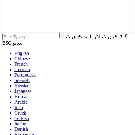
ڳولا ڪرڻ لاءِ انٽر يا بند ڪرڻ لاءِ
ESC دٻايو.
English
Chinese
French
German
Portuguese
Spanish
Russian
Japanese
Korean
Arabic
Irish
Greek
Turkish
Italian
Danish
Romanian