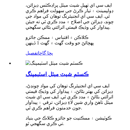
ايف سي اي ٺهيل شيٽ ميٽل پراڊڪٽس ڊيزائن،
ڊولپمينٽ ۽ تيار ڪرڻ جي سهولت فراهم ڪري
ٿي. ايف سي اي انجنيئرنگ توهان کي مواد جي
چونڊ، ڊيزائن جي اصلاح ۾ مدد ڪري ٿي ته جيئن
پيداوار کي وڌيڪ قيمتي اثرائتي بڻائي سگهجي.
ڪلاڪن ۾ اقتباس ۽ ممڪن جائزو
پهچائڻ جو وقت گهٽ ۾ گهٽ 1 ڏينهن
پڇا ڳاڇا
تفصيل
ڪسٽم شيٽ ميٽل اسٽيمپنگ
ايف سي اي انجنيئرنگ توهان کي مواد چونڊڻ،
ڊيزائن کي بهتر بڻائڻ، ۽ پيداوار کي وڌيڪ قيمتي
اثرائتي بڻائڻ ۾ مدد ڪري ٿي. ايف سي اي شيٽ
ميٽل ٺاهڻ واري شين لاءِ ڊيزائن، ترقي ۽ پيداوار
جون خدمتون فراهم ڪري ٿي.
ڪوٽيشن ۽ ممڪنيت جو جائزو ڪلاڪ جي بنياد
تي ڪري سگهجي ٿو.