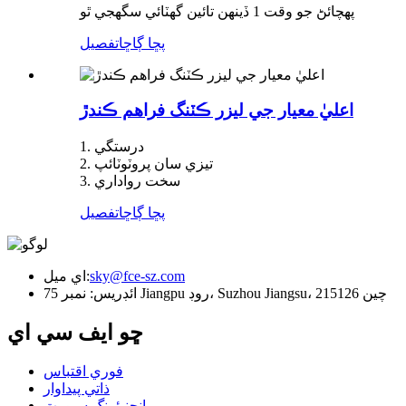
پهچائڻ جو وقت 1 ڏينهن تائين گهٽائي سگهجي ٿو
پڇا ڳاڇا
تفصيل
اعليٰ معيار جي ليزر ڪٽنگ فراهم ڪندڙ
1. درستگي
2. تيزي سان پروٽوٽائپ
3. سخت رواداري
پڇا ڳاڇا
تفصيل
sky@fce-sz.com
اي ميل:
ائڊريس: نمبر 75 Jiangpu روڊ، Suzhou Jiangsu، چين 215126
ڇو ايف سي اي
فوري اقتباس
ذاتي پيداوار
انجنيئرنگ سپورٽ