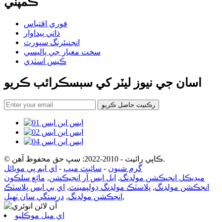
ڪمپني
فوري اقتباس
ذاتي پيداوار
انجنيئرنگ سپورٽ
سخت معيار جي پاليسي
ڪيس اسٽڊي
اسان جي نيوز ليٽر کي سبسڪرائب ڪريو
رڪنيت حاصل ڪريو
© ڪاپي رائيٽ - 2010-2022: سڀ حق محفوظ آهن.
گرم شيون
-
سائيٽ ميپ
-
اي ايم پي موبائل
ميڊيڪل انجيڪشن مولڊنگ
,
ايل ايس آر انجيڪشن
,
مائع سلڪون
انجڪشن مولڊنگ
,
پلاسٽڪ مولڊنگ ڊولپمينٽ
,
اي بي ايس پلاسٽڪ
,
انجڪشن مولڊنگ
,
درستگي سان ٺهيل
اي ميل موڪليو