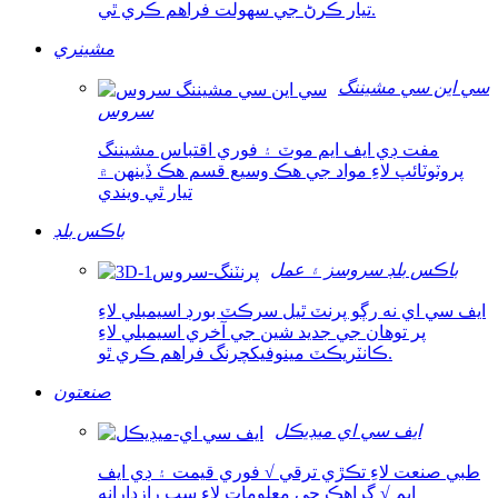
تيار ڪرڻ جي سهولت فراهم ڪري ٿي.
مشينري
سي اين سي مشيننگ
سروس
مفت ڊي ايف ايم موٽ ۽ فوري اقتباس مشيننگ
پروٽوٽائپ لاءِ مواد جي هڪ وسيع قسم هڪ ڏينهن ۾
تيار ٿي ويندي
باڪس بلڊ
باڪس بلڊ سروسز ۽ عمل
ايف سي اي نه رڳو پرنٽ ٿيل سرڪٽ بورڊ اسيمبلي لاءِ
پر توهان جي جديد شين جي آخري اسيمبلي لاءِ
ڪانٽريڪٽ مينوفيکچرنگ فراهم ڪري ٿو.
صنعتون
ايف سي اي ميڊيڪل
طبي صنعت لاءِ تڪڙي ترقي √ فوري قيمت ۽ ڊي ايف
ايم √ گراهڪ جي معلومات لاءِ سڀ رازدارانه