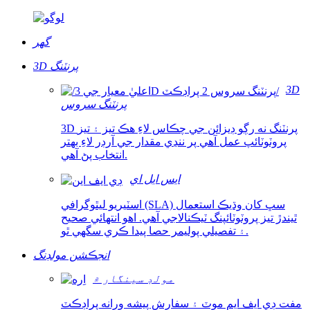
گھر
3D پرنٽنگ
3D
پرنٽنگ سروس
3D پرنٽنگ نه رڳو ڊيزائن جي چڪاس لاءِ هڪ تيز ۽ تيز
پروٽوٽائپ عمل آهي پر ننڍي مقدار جي آرڊر لاءِ بهتر
انتخاب پڻ آهي.
ايس ايل اي
اسٽيريو ليٿوگرافي (SLA) سڀ کان وڌيڪ استعمال
ٿيندڙ تيز پروٽوٽائپنگ ٽيڪنالاجي آهي. اهو انتهائي صحيح
۽ تفصيلي پوليمر حصا پيدا ڪري سگهي ٿو.
انجڪشن مولڊنگ
مولڊ سينگار ۾
مفت ڊي ايف ايم موٽ ۽ سفارش پيشه ورانه پراڊڪٽ