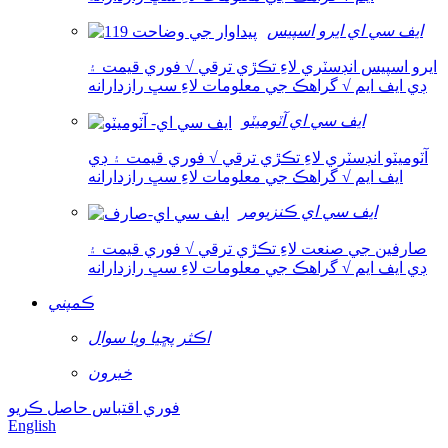
ايف سي اي ايرو اسپيس
ايرو اسپيس انڊسٽري لاءِ تڪڙي ترقي √ فوري قيمت ۽
ڊي ايف ايم √ گراهڪ جي معلومات لاءِ سڀ رازدارانه
ايف سي اي آٽوميٽو
آٽوميٽو انڊسٽري لاءِ تڪڙي ترقي √ فوري قيمت ۽ ڊي
ايف ايم √ گراهڪ جي معلومات لاءِ سڀ رازدارانه
ايف سي اي ڪنزيومر
صارفين جي صنعت لاءِ تڪڙي ترقي √ فوري قيمت ۽
ڊي ايف ايم √ گراهڪ جي معلومات لاءِ سڀ رازدارانه
ڪمپني
اڪثر پڇيا ويا سوال
خبرون
فوري اقتباس حاصل ڪريو
English