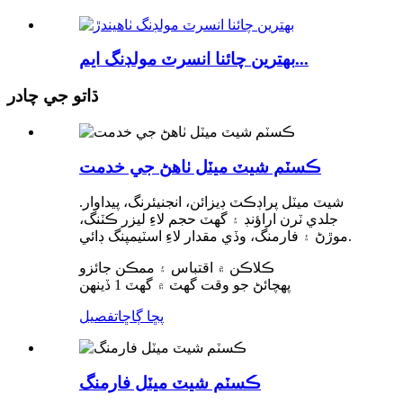
بهترين چائنا انسرٽ مولڊنگ ايم...
ڌاتو جي چادر
ڪسٽم شيٽ ميٽل ٺاهڻ جي خدمت
شيٽ ميٽل پراڊڪٽ ڊيزائن، انجنيئرنگ، پيداوار.
جلدي ٽرن اراؤنڊ ۽ گهٽ حجم لاءِ ليزر ڪٽنگ،
موڙڻ ۽ فارمنگ، وڏي مقدار لاءِ اسٽيمپنگ ڊائي.
ڪلاڪن ۾ اقتباس ۽ ممڪن جائزو
پهچائڻ جو وقت گهٽ ۾ گهٽ 1 ڏينهن
پڇا ڳاڇا
تفصيل
ڪسٽم شيٽ ميٽل فارمنگ