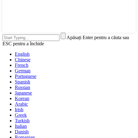
Apăsați Enter pentru a căuta sau
ESC pentru a închide
English
Chinese
French
German
Portuguese
Spanish
Russian
Japanese
Korean
Arabic
Irish
Greek
Turkish
Italian
Danish
Romanian