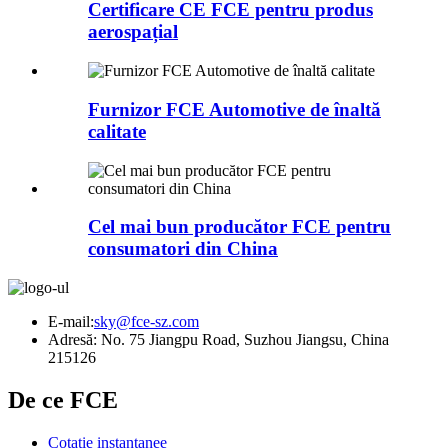
Certificare CE FCE pentru produs
aerospațial
Furnizor FCE Automotive de înaltă
calitate
Cel mai bun producător FCE pentru
consumatori din China
E-mail:
sky@fce-sz.com
Adresă: No. 75 Jiangpu Road, Suzhou Jiangsu, China
215126
De ce FCE
Cotație instantanee