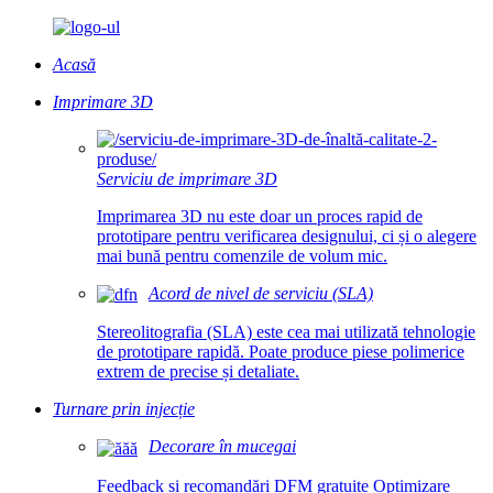
Acasă
Imprimare 3D
Serviciu de imprimare 3D
Imprimarea 3D nu este doar un proces rapid de
prototipare pentru verificarea designului, ci și o alegere
mai bună pentru comenzile de volum mic.
Acord de nivel de serviciu (SLA)
Stereolitografia (SLA) este cea mai utilizată tehnologie
de prototipare rapidă. Poate produce piese polimerice
extrem de precise și detaliate.
Turnare prin injecție
Decorare în mucegai
Feedback și recomandări DFM gratuite Optimizare