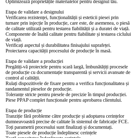
Optimizează proprietățile materialelor pentru designul tău.
Etapa de validare a designului
Verificarea rezistenței, funcționalității și esteticii piesei prin
turnare prin injecție în producție, care este, de asemenea, o piesă
de calitate utilizată pentru testarea fiabilității și a duratei de viață.
Componente de înaltă calitate pentru fiabilitate și testarea ciclului
de viață.
Verificați aspectul și durabilitatea finisajului suprafeței.
Proiectarea capacității procesului de producție în masă.
Etapa de validare a producției
Pregătiți-vă proiectele pentru scară largă, îmbunătățiți procesele
de producție cu documentație transparentă și servicii avansate de
control al calității.
Rulați dispozitivele de fixare pentru a verifica funcționalitatea și
randamentul pieselor de producție.
Toleranțe stricte pentru piesele de precizie în timpul producției.
Piese PPAP complet funcționale pentru aprobarea clientului.
Etapa de producție
Tranziție fără probleme către producție și adoptarea cerințelor
dumneavoastră precise de calitate în sistemul de fabricație FCE.
Toți parametrii procesului sunt finalizați și documentați.
Toate piesele de producție îndeplinesc cerințele