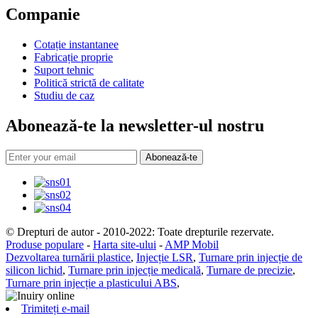
Companie
Cotație instantanee
Fabricație proprie
Suport tehnic
Politică strictă de calitate
Studiu de caz
Abonează-te la newsletter-ul nostru
Abonează-te
© Drepturi de autor - 2010-2022: Toate drepturile rezervate.
Produse populare
-
Harta site-ului
-
AMP Mobil
Dezvoltarea turnării plastice
,
Injecție LSR
,
Turnare prin injecție de
silicon lichid
,
Turnare prin injecție medicală
,
Turnare de precizie
,
Turnare prin injecție a plasticului ABS
,
Trimiteți e-mail