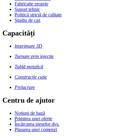
Fabricație proprie
Suport tehnic
Politică strictă de calitate
Studiu de caz
Capacități
Imprimare 3D
Turnare prin injecție
Tablă metalică
Construcție cutie
Prelucrare
Centru de ajutor
Noțiuni de bază
Primirea unei oferte
Încărcarea pieselor dvs.
Plasarea unei comenzi