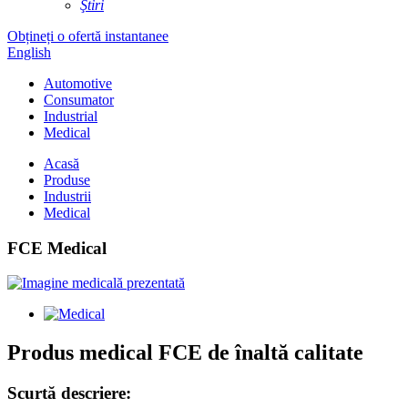
Ştiri
Obțineți o ofertă instantanee
English
Automotive
Consumator
Industrial
Medical
Acasă
Produse
Industrii
Medical
FCE Medical
Produs medical FCE de înaltă calitate
Scurtă descriere: