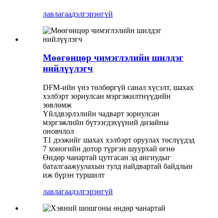
лавлагаа
дэлгэрэнгүй
Мөөгөнцөр чимэглэлийн шилдэг
нийлүүлэгч
DFM-ийн үнэ төлбөргүй санал хүсэлт, шахах
хэлбэрт зориулсан мэргэжилтнүүдийн
зөвлөмж
Үйлдвэрлэлийн чадварт зориулсан
мэргэжлийн бүтээгдэхүүний дизайны
оновчлол
T1 дээжийг шахах хэлбэрт оруулах төслүүдэд
7 хоногийн дотор түргэн шуурхай өгнө
Өндөр чанартай цутгасан эд ангиудыг
баталгаажуулахын тулд найдвартай байдлын
иж бүрэн туршилт
лавлагаа
дэлгэрэнгүй