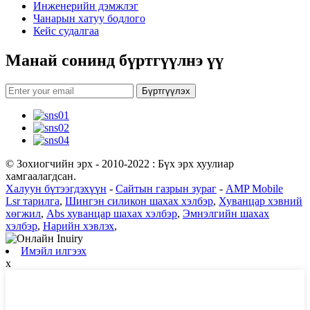
Инженерийн дэмжлэг
Чанарын хатуу бодлого
Кейс судалгаа
Манай сонинд бүртгүүлнэ үү
Бүртгүүлэх
© Зохиогчийн эрх - 2010-2022 : Бүх эрх хуулиар
хамгаалагдсан.
Халуун бүтээгдэхүүн
-
Сайтын газрын зураг
-
AMP Mobile
Lsr тарилга
,
Шингэн силикон шахах хэлбэр
,
Хуванцар хэвний
хөгжил
,
Abs хуванцар шахах хэлбэр
,
Эмнэлгийн шахах
хэлбэр
,
Нарийн хэвлэх
,
Имэйл илгээх
x