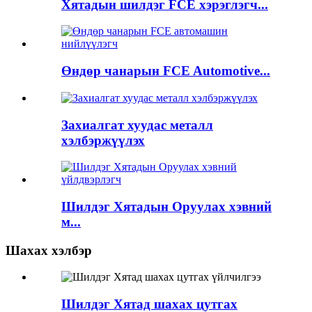
Хятадын шилдэг FCE хэрэглэгч...
Өндөр чанарын FCE Automotive...
Захиалгат хуудас металл
хэлбэржүүлэх
Шилдэг Хятадын Оруулах хэвний
м...
Шахах хэлбэр
Шилдэг Хятад шахах цутгах