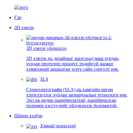
Гэр
3D хэвлэх
3D хэвлэх үйлчилгээ
3D хэвлэх нь дизайныг шалгахад маш хурдан,
хурдан прототип процесс төдийгүй жижиг
хэмжээний захиалгыг илүү сайн сонголт юм.
SLA
Стереолитографи (SLA) нь хамгийн өргөн
хэрэглэгддэг хурдан загварчлалын технологи юм.
Энэ нь өндөр нарийвчлалтай, нарийвчилсан
полимер хэсгүүдийг үйлдвэрлэх боломжтой.
Шахах хэлбэр
Хэвний чимэглэлд