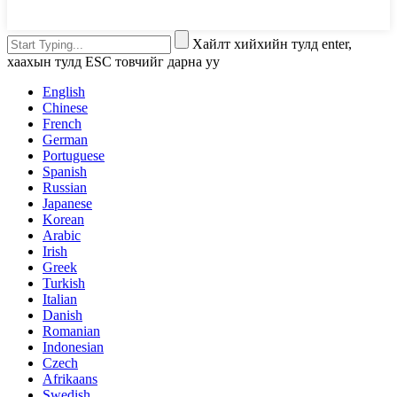
Хайлт хийхийн тулд enter,
хаахын тулд ESC товчийг дарна уу
English
Chinese
French
German
Portuguese
Spanish
Russian
Japanese
Korean
Arabic
Irish
Greek
Turkish
Italian
Danish
Romanian
Indonesian
Czech
Afrikaans
Swedish