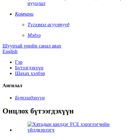
нууцлал
Компани
Түгээмэл асуултууд
Мэдээ
Шуурхай үнийн санал авах
English
Гэр
Бүтээгдэхүүн
Шахах хэлбэр
Ангилал
Бүтээгдэхүүн
Онцлох бүтээгдэхүүн