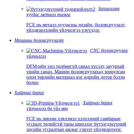
Захиалгат
хуудас металл тамга
FCE нь металл хуудасны дизайн, боловсруулалт,
үйлдвэрлэлийн үйлчилгээ үзүүлдэг.
Машины боловсруулалт
CNC боловсруулах
үйлчилгээ
DFM-ийн үнэ төлбөргүй санал хүсэлт, шуурхай
үнийн санал. Машин боловсруулахад зориулсан
олон төрлийн материал нэг өдрийн дотор бэлэн
болно
Хайрцаг барих
Хайрцаг барих
үйлчилгээ ба үйл явц
FCE нь зөвхөн хэвлэмэл хэлхээний самбарын
угсралт төдийгүй таны шинэлэг бүтээгдэхүүний
эцсийн угсралтын ажлыг гэрээт үйлдвэрлэдэг.