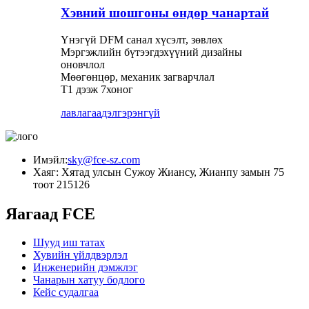
Хэвний шошгоны өндөр чанартай
Үнэгүй DFM санал хүсэлт, зөвлөх
Мэргэжлийн бүтээгдэхүүний дизайны
оновчлол
Мөөгөнцөр, механик загварчлал
T1 дээж 7хоног
лавлагаа
дэлгэрэнгүй
Имэйл:
sky@fce-sz.com
Хаяг: Хятад улсын Сужоу Жиансу, Жианпу замын 75
тоот 215126
Яагаад FCE
Шууд иш татах
Хувийн үйлдвэрлэл
Инженерийн дэмжлэг
Чанарын хатуу бодлого
Кейс судалгаа