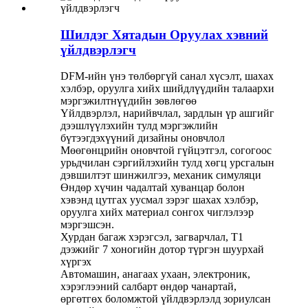
Шилдэг Хятадын Оруулах хэвний
үйлдвэрлэгч
DFM-ийн үнэ төлбөргүй санал хүсэлт, шахах
хэлбэр, оруулга хийх шийдлүүдийн талаархи
мэргэжилтнүүдийн зөвлөгөө
Үйлдвэрлэл, нарийвчлал, зардлын үр ашгийг
дээшлүүлэхийн тулд мэргэжлийн
бүтээгдэхүүний дизайны оновчлол
Мөөгөнцрийн оновчтой гүйцэтгэл, согогоос
урьдчилан сэргийлэхийн тулд хөгц урсгалын
дэвшилтэт шинжилгээ, механик симуляци
Өндөр хүчин чадалтай хуванцар болон
хэвэнд цутгах уусмал зэрэг шахах хэлбэр,
оруулга хийх материал сонгох чиглэлээр
мэргэшсэн.
Хурдан багаж хэрэгсэл, загварчлал, T1
дээжийг 7 хоногийн дотор түргэн шуурхай
хүргэх
Автомашин, анагаах ухаан, электроник,
хэрэглээний салбарт өндөр чанартай,
өргөтгөх боломжтой үйлдвэрлэлд зориулсан