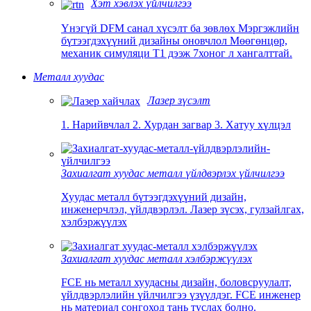
Хэт хэвлэх үйлчилгээ
Үнэгүй DFM санал хүсэлт ба зөвлөх Мэргэжлийн
бүтээгдэхүүний дизайны оновчлол Мөөгөнцөр,
механик симуляци T1 дээж 7хоног л хангалттай.
Металл хуудас
Лазер зүсэлт
1. Нарийвчлал 2. Хурдан загвар 3. Хатуу хүлцэл
Захиалгат хуудас металл үйлдвэрлэх үйлчилгээ
Хуудас металл бүтээгдэхүүний дизайн,
инженерчлэл, үйлдвэрлэл. Лазер зүсэх, гулзайлгах,
хэлбэржүүлэх
Захиалгат хуудас металл хэлбэржүүлэх
FCE нь металл хуудасны дизайн, боловсруулалт,
үйлдвэрлэлийн үйлчилгээ үзүүлдэг. FCE инженер
нь материал сонгоход тань туслах болно.