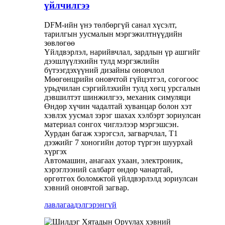
үйлчилгээ
DFM-ийн үнэ төлбөргүй санал хүсэлт,
тарилгын уусмалын мэргэжилтнүүдийн
зөвлөгөө
Үйлдвэрлэл, нарийвчлал, зардлын үр ашгийг
дээшлүүлэхийн тулд мэргэжлийн
бүтээгдэхүүний дизайны оновчлол
Мөөгөнцрийн оновчтой гүйцэтгэл, согогоос
урьдчилан сэргийлэхийн тулд хөгц урсгалын
дэвшилтэт шинжилгээ, механик симуляци
Өндөр хүчин чадалтай хуванцар болон хэт
хэвлэх уусмал зэрэг шахах хэлбэрт зориулсан
материал сонгох чиглэлээр мэргэшсэн.
Хурдан багаж хэрэгсэл, загварчлал, T1
дээжийг 7 хоногийн дотор түргэн шуурхай
хүргэх
Автомашин, анагаах ухаан, электроник,
хэрэглээний салбарт өндөр чанартай,
өргөтгөх боломжтой үйлдвэрлэлд зориулсан
хэвний оновчтой загвар.
лавлагаа
дэлгэрэнгүй