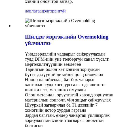
хэвний оновчтой загвар.
лавлагаа
дэлгэрэнгүй
Шилдэг мэргэжлийн Overmolding
үйлчилгээ
Үйлдвэрлэлийн чадварыг сайжруулахын
тулд DFM-ийн үнэ төлбөргүй санал хүсэлт,
мэргэжилтнүүдийн зөвлөгөө
Тарилгын болон хэт хэвэнд зориулсан
бүтээгдэхүүний дизайны цогц оновчлол
Өндөр нарийвчлал, бат бөх чанарыг
хангахын тулд хөгц урсгалын дэвшилтэт
шинжилгээ, механик симуляци
Олон материал, оруулгатай хэвэнд зориулсан
материалын сонголт, үйл явцыг сайжруулах
Шуурхай загварчлал ба T1 дээжийг 7
хоногийн дотор хурдан гаргана
Зардал багатай, өндөр чанартай үйлдвэрлэх
зориулалттай хэвний загварыг оновчтой
болгосон