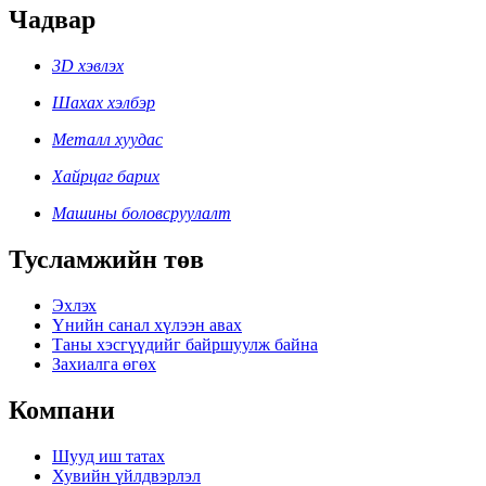
Чадвар
3D хэвлэх
Шахах хэлбэр
Металл хуудас
Хайрцаг барих
Машины боловсруулалт
Тусламжийн төв
Эхлэх
Үнийн санал хүлээн авах
Таны хэсгүүдийг байршуулж байна
Захиалга өгөх
Компани
Шууд иш татах
Хувийн үйлдвэрлэл